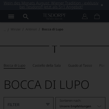
Wein des Monats August: Wiener Tradition - exklusiv
bei Tesdorpf! Jetzt als 5+1 Angebot!
Winzer
Antinori
Bocca di Lupo
Bocca di Lupo
Castello della Sala
Guado al Tasso
Pian d
BOCCA DI LUPO
Sortieren nach:
FILTER
Unsere Empfehlungen