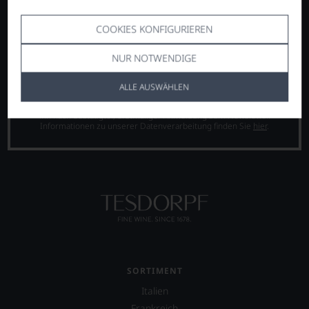
COOKIES KONFIGURIEREN
NUR NOTWENDIGE
ANMELDEN
ALLE AUSWÄHLEN
Abmeldung vom Newsletter jederzeit möglich. Ihr
Willkommensgutschein ist ab 200 € Warenwert gültig und Sie erhalten
ihn nach bestätigter, erstmaliger Anmeldung zum Newsletter.
Informationen zu unserer Datenverarbeitung finden Sie
hier
.
SORTIMENT
Italien
Frankreich