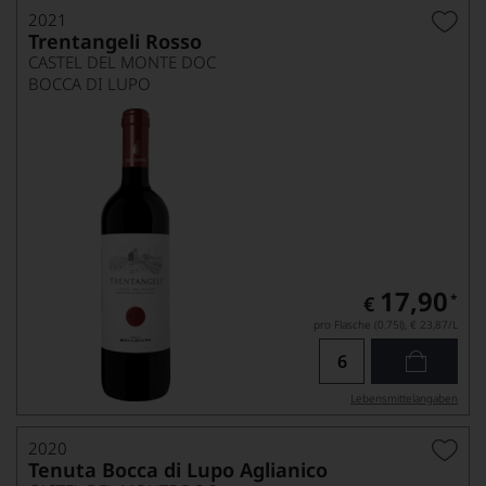
2021
Trentangeli Rosso
CASTEL DEL MONTE DOC
BOCCA DI LUPO
17,90
*
€
pro Flasche (0.75l),
€ 23,87
/L
Lebensmittel­angaben
2020
Tenuta Bocca di Lupo Aglianico