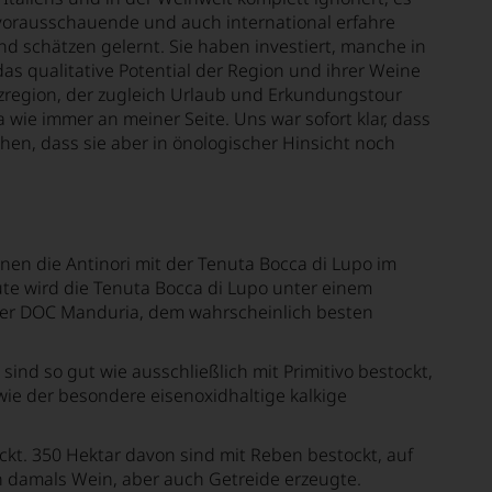
 vorausschauende und auch international erfahre
d schätzen gelernt. Sie haben investiert, manche in
s qualitative Potential der Region und ihrer Weine
zregion, der zugleich Urlaub und Erkundungstour
la wie immer an meiner Seite. Uns war sofort klar, dass
chen, dass sie aber in önologischer Hinsicht noch
nen die Antinori mit der Tenuta Bocca di Lupo im
te wird die Tenuta Bocca di Lupo unter einem
der DOC Manduria, dem wahrscheinlich besten
nd so gut wie ausschließlich mit Primitivo bestockt,
ie der besondere eisenoxidhaltige kalkige
ckt. 350 Hektar davon sind mit Reben bestockt, auf
n damals Wein, aber auch Getreide erzeugte.