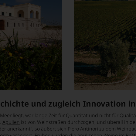
chichte und zugleich Innovation in
er liegt, war lange Zeit für Quantität und nicht für Qualität
e.
Apulien
ist von Weinstraßen durchzogen, und überall in d
r anerkannt“, so äußert sich Piero Antinori zu dem Weinbau 
orm verändert. Früher wurden die apulischen Weine im Rest I