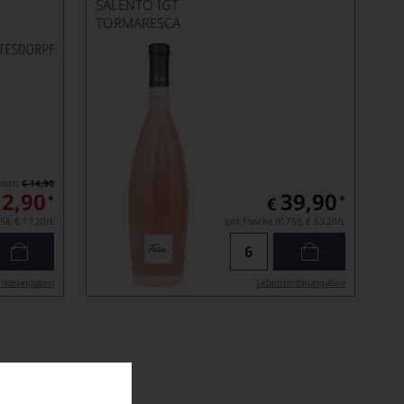
SALENTO IGT
TORMARESCA
statt
€ 14,90
12,90
39,90
*
*
€
5l),
€ 17,20
/L
pro Flasche (0.75l),
€ 53,20
/L
ittel­angaben
Lebensmittel­angaben