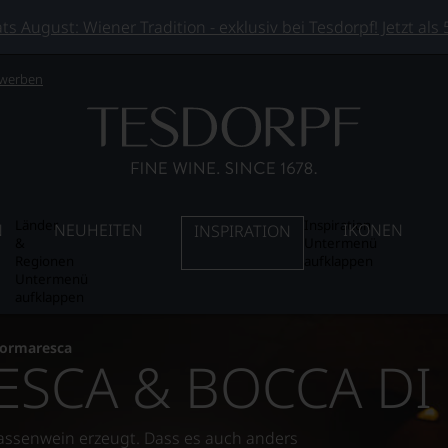
 August: Wiener Tradition - exklusiv bei Tesdorpf! Jetzt als
 werben
Länder
Inspiration
N
NEUHEITEN
IKONEN
INSPIRATION
&
Untermenü
Regionen
aufklappen
Untermenü
aufklappen
ormaresca
SCA & BOCCA DI
assenwein erzeugt. Dass es auch anders