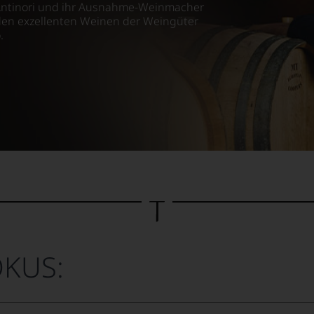
 Antinori und ihr Ausnahme-Weinmacher
 den exzellenten Weinen der Weingüter
.
OKUS: