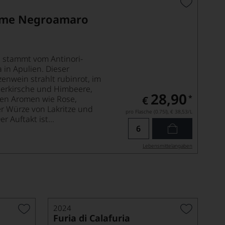
ime Negroamaro
 stammt vom Antinori-
in Apulien. Dieser
zenwein strahlt rubinrot, im
uerkirsche und Himbeere,
28,90
*
alen Aromen wie Rose,
€
er Würze von Lakritze und
pro Flasche (0.75l),
€ 38,53
/L
r Auftakt ist...
Lebensmittel­angaben
2024
Furia di Calafuria