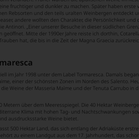
Weine fruchtiger und dunkler zu machen. Später haben erste
nen Rebsorten und den teils uralten Weinbergen entdeckt un
r, andere wollten den Charakter, die Persönlichkeit und da
 Antinori. „Einer unserer Besuche in dieser südlichen Gren
 geöffnet. Mitte der 1990er Jahre reiste ich dorthin, Cotarel
Trauben hat, die bis in die Zeit der Magna Graecia zurückrei
rmaresca
iell im Jahr 1998 unter dem Label Tormaresca. Damals began
ìme, einer der schönsten Zonen im Norden des Salento. Heu
 die Weine der Masseria Maìme und der Tenuta Carrubo in 
0 Metern über dem Meeresspiegel. Die 40 Hektar Weinberge si
mediterrane Klima mit hohen Tag- und Nachtschwankungen sow
und ausdrucksstarke Weine bietet.
sst 500 Hektar Land, das sich entlang der Adriaküste erstre
 gehört zu einem Landgut aus dem 17. Jahrhundert, das scho