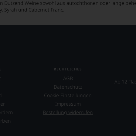
n Dutzend Weine sowohl aus autochthonen oder lange behe
y
,
Syrah
und
Cabernet Franc
.
E
RECHTLICHES
t
AGB
Ab 12 Fla
Datenschutz
d
Cookie-Einstellungen
er
Impressum
ordern
Bestellung widerrufen
erben
s