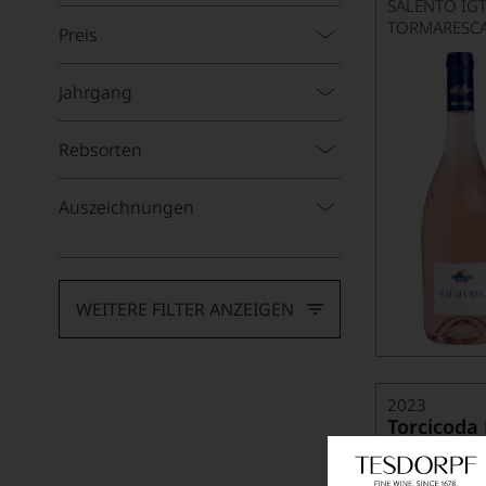
SALENTO IG
TORMARESC
Preis
Jahrgang
Rebsorten
Auszeichnungen
WEITERE FILTER ANZEIGEN
2023
Torcicoda 
TORMARESC