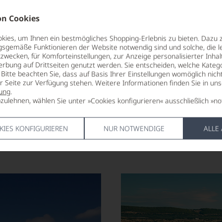
n Cookies
ies, um Ihnen ein bestmögliches Shopping-Erlebnis zu bieten. Dazu 
gsgemäße Funktionieren der Website notwendig sind und solche, die le
zwecken, für Komforteinstellungen, zur Anzeige personalisierter Inhal
erbung auf Drittseiten genutzt werden. Sie entscheiden, welche Katego
Bitte beachten Sie, dass auf Basis Ihrer Einstellungen womöglich nich
er Seite zur Verfügung stehen. Weitere Informationen finden Sie in un
44,90
*
€
ung
.
zulehnen, wählen Sie unter »Cookies konfigurieren« ausschließlich »no
pro Flasche (1.5l),
€ 29,93
/L
KIES KONFIGURIEREN
NUR NOTWENDIGE
ALLE
Lebensmittel­angaben