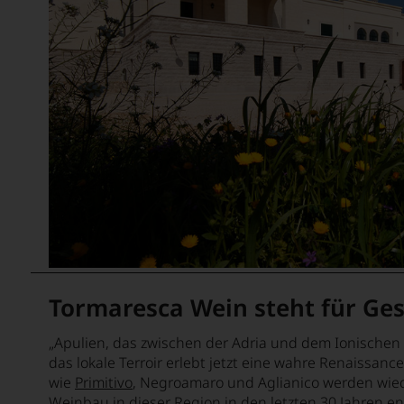
Tormaresca Wein steht für Ges
„Apulien, das zwischen der Adria und dem Ionischen Me
das lokale Terroir erlebt jetzt eine wahre Renaissanc
wie
Primitivo
, Negroamaro und Aglianico werden wiede
Weinbau in dieser Region in den letzten 30 Jahren en