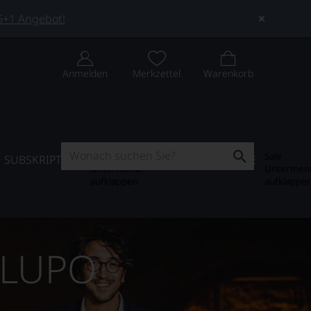
 5+1 Angebot!
Anmelden
Merkzettel
Warenkorb
Subskription
Sale
SUBSKRIPTION
WEIN-JOURNAL
SALE
Untermenü
Untermen
aufklappen
aufklappe
 LUPO