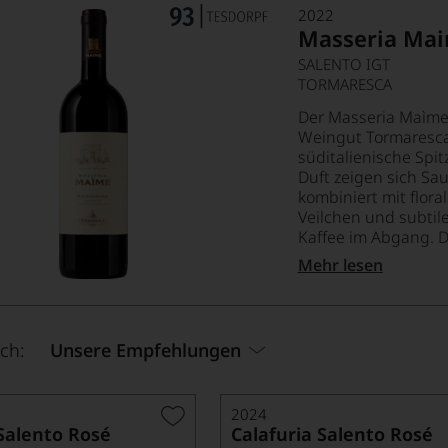
2022
Masseria Ma
SALENTO IGT
TORMARESCA
Der Masseria Maìme
Weingut Tormaresca 
süditalienische Spit
Duft zeigen sich Sa
kombiniert mit flor
Veilchen und subtil
Kaffee im Abgang. De
Mehr lesen
ch:
Unsere Empfehlungen
2024
 Salento Rosé
Calafuria Salento Rosé