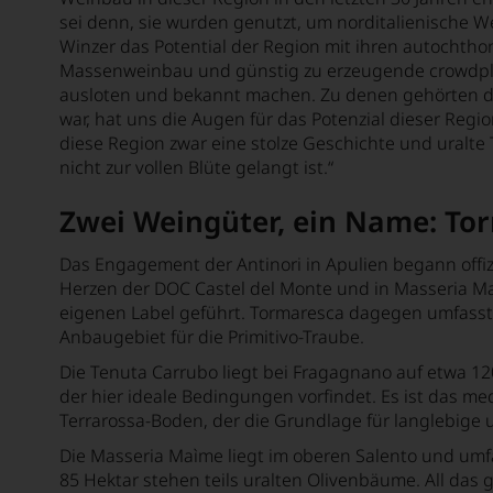
sei denn, sie wurden genutzt, um norditalienische 
Winzer das Potential der Region mit ihren autochtho
Massenweinbau und günstig zu erzeugende crowdplease
ausloten und bekannt machen. Zu denen gehörten die
war, hat uns die Augen für das Potenzial dieser Region
diese Region zwar eine stolze Geschichte und uralte 
nicht zur vollen Blüte gelangt ist.“
Zwei Weingüter, ein Name: To
Das Engagement der Antinori in Apulien begann offiz
Herzen der DOC Castel del Monte und in Masseria Ma
eigenen Label geführt. Tormaresca dagegen umfasst
Anbaugebiet für die Primitivo-Traube.
Die Tenuta Carrubo liegt bei Fragagnano auf etwa 12
der hier ideale Bedingungen vorfindet. Es ist das 
Terrarossa-Boden, der die Grundlage für langlebige 
Die Masseria Maìme liegt im oberen Salento und umfa
85 Hektar stehen teils uralten Olivenbäume. All das