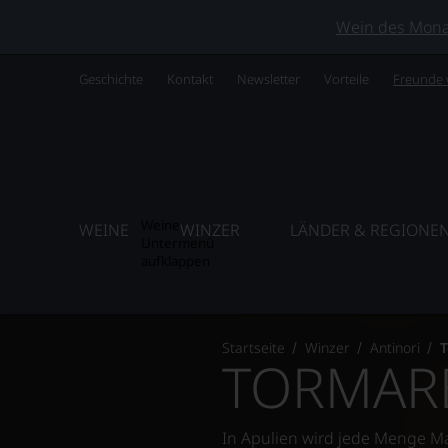
Wein des Monats
Geschichte
Kontakt
Newsletter
Vorteile
Freunde
Weine
WEINE
WINZER
LÄNDER & REGIONE
Untermenü
aufklappen
Startseite
Winzer
Antinori
T
TORMARE
In Apulien wird jede Menge M