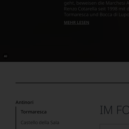
geht, beweisen die Marchesi
Renzo Cotarella seit 1998 mit
Tormaresca und Bocca di Lupo
MEHR LESEN
Dieses
Bild
wurde
mithilfe
von
KI
verändert.
Antinori
IM F
Tormaresca
Castello della Sala