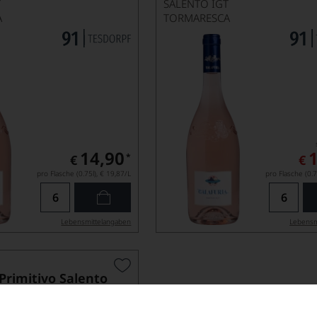
T
SALENTO IGT
A
TORMARESCA
14,90
*
€
€
pro Flasche (0.75l),
€ 19,87
/L
pro Flasche (0.7
Lebensmittel­angaben
Lebensm
Primitivo Salento
SALENTO IGT, MAGNUM IN HOLZKISTE
A