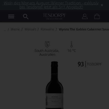
Wein des Monats August: Wiener Tradition - exklusiv
bei Tesdorpf! Jetzt als 5+1 Angebot!
Weine
Weinart
Rotweine
Wynns The Gables Cabernet Sau
South Australia
16 °C
Australien