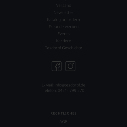
verlassen
Versand
zu
müssen?
Newsletter
Unsere
Katalog anfordern
Bewertungen
Freunde werben
spiegeln
Events
das
Ergebnis
Karriere
unserer
Tesdorpf Geschichte
Expertenrunde
wider.
Bitte
beachten
Sie
auch
unsere
E-Mail: info@tesdorpf.de
untenstehenden
Telefon: 0451- 799 270
Erläuterungen,
dann
wissen
Sie
RECHTLICHES
dank
unserer
AGB
Bewertungen