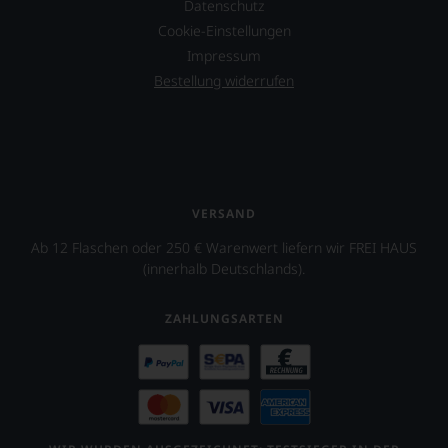
Datenschutz
stets,
Cookie-Einstellungen
was
für
Impressum
einen
Bestellung widerrufen
Wein
Sie
hier
genießen
können.
Natürlich
müssen
VERSAND
Sie
Ab 12 Flaschen oder 250 € Warenwert liefern wir FREI HAUS
in
(innerhalb Deutschlands).
Zukunft
auf
R.
ZAHLUNGSARTEN
Parker
&
Co,
nicht
verzichten,
aber
Sie