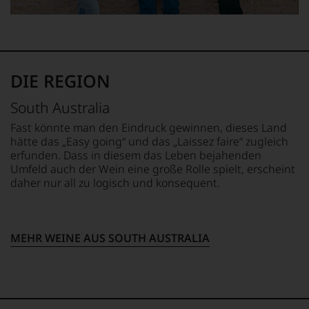
nachvollziehbar
ist
oder
am
Wein
vorbeigeht.
DIE REGION
Aus
diesem
Grund
South Australia
haben
Fast könnte man den Eindruck gewinnen, dieses Land
wir
hätte das „Easy going“ und das „Laissez faire“ zugleich
beschlossen:
erfunden. Dass in diesem das Leben bejahenden
WIR
Umfeld auch der Wein eine große Rolle spielt, erscheint
WERDEN
daher nur all zu logisch und konsequent.
UNSERE
WEINE
AUCH
SELBST
MEHR WEINE AUS SOUTH AUSTRALIA
BEWERTEN.
Wir,
das
Experten-
und