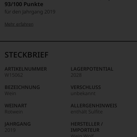
93/100 Punkte
für den Jahrgang 2019
Mehr erfahren
99–100 Punkte:
Tesdorpf
Der
Name
STECKBRIEF
Tesdorpf
95–98 Punkte:
steht
für
ARTIKELNUMMER
LAGERPOTENTIAL
»Fine
W15062
2028
90–94 Punkte:
Wine«,
für
BEZEICHNUNG
VERSCHLUSS
die
Wein
unbekannt
edlen
85–89 Punkte:
Weine
WEINART
ALLERGENHINWEIS
der
Rotwein
enthält Sulfite
Welt,
wie
JAHRGANG
HERSTELLER /
kaum
2019
IMPORTEUR
Unter 85 Punkte:
ein
Wein Wolf