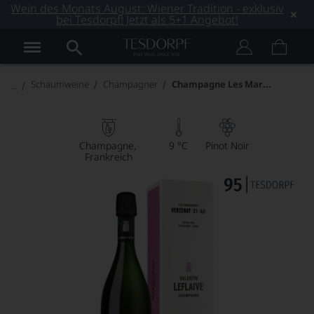
Wein des Monats August: Wiener Tradition - exklusiv
bei Tesdorpf! Jetzt als 5+1 Angebot!
Champagne Les Marquises Verzenay-21-4.0 Rosé
Schaumweine
Champagner
Champagne
9 °C
Pinot Noir
Frankreich