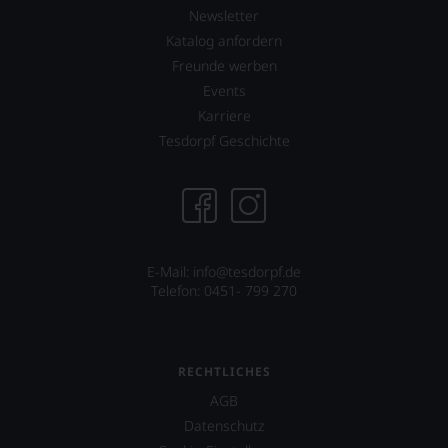
was
Newsletter
für
Katalog anfordern
einen
Freunde werben
Wein
Sie
Events
hier
Karriere
genießen
Tesdorpf Geschichte
können.
Natürlich
müssen
Sie
in
Zukunft
auf
E-Mail: info@tesdorpf.de
R.
Telefon: 0451- 799 270
Parker
&
Co,
nicht
RECHTLICHES
verzichten,
AGB
aber
Sie
Datenschutz
finden