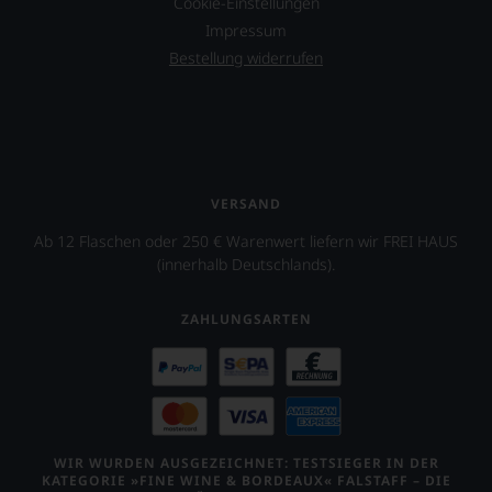
Cookie-Einstellungen
fortan
Impressum
an
jedem
Bestellung widerrufen
Wein
auch
unsere
Tesdorpf-
Bewertung.
Wir
beurteilen
VERSAND
unsere
Ab 12 Flaschen oder 250 € Warenwert liefern wir FREI HAUS
Weine
nach
(innerhalb Deutschlands).
dem
bekannten
ZAHLUNGSARTEN
und
bewährten
100-
Punkte-
System.
Wir
freuen
WIR WURDEN AUSGEZEICHNET: TESTSIEGER IN DER
uns
KATEGORIE »FINE WINE & BORDEAUX« FALSTAFF – DIE