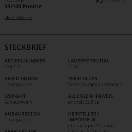
95/100 Punkte
Mehr erfahren
99–100 Punkte:
Tesdorpf
Der
Name
STECKBRIEF
Tesdorpf
95–98 Punkte:
steht
für
ARTIKELNUMMER
LAGERPOTENTIAL
»Fine
234722
2034
90–94 Punkte:
Wine«,
für
BEZEICHNUNG
VERSCHLUSS
die
Champagner
Sekt/Champagnerkorken
edlen
85–89 Punkte:
Weine
WEINART
ALLERGENHINWEIS
der
Schaumwein
enthält Sulfite
Welt,
wie
ANBAUREGION
HERSTELLER /
kaum
Champagne
IMPORTEUR
Unter 85 Punkte:
ein
Champagne Valentin
anderer.
APPELLATION
Leflaive, 51190 Oger -