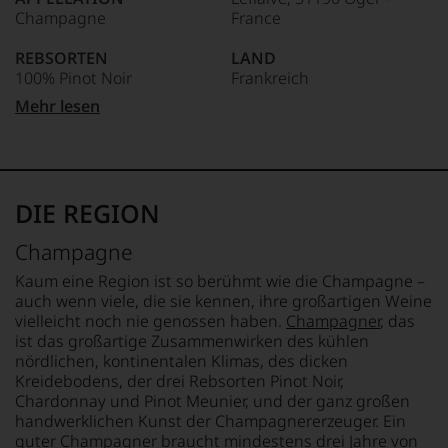
Das
Champagne
France
dokumentieren
wir
REBSORTEN
LAND
auch
100% Pinot Noir
Frankreich
und
gerade
Mehr lesen
mit
TRINKTEMPERATUR
FLASCHENGRÖSSE
Bewertungen
9 °C
0,75 L
und
Medaillen
ALKOHOLGEHALT
GESCHMACK
renommierter
12,5 % Vol.
extra brut
DIE REGION
Weinjournalisten
oder
Champagne
Fachpublikationen
in
Kaum eine Region ist so berühmt wie die Champagne –
unseren
auch wenn viele, die sie kennen, ihre großartigen Weine
Aussendungen
vielleicht noch nie genossen haben.
Champagner
, das
oder
ist das großartige Zusammenwirken des kühlen
in
nördlichen, kontinentalen Klimas, des dicken
unserem
Kreidebodens, der drei Rebsorten Pinot Noir,
Webshop,
Chardonnay und Pinot Meunier, und der ganz großen
um
zu
handwerklichen Kunst der Champagnererzeuger. Ein
unterstreichen,
guter Champagner braucht mindestens drei Jahre von