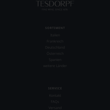
zu
müssen?
Unsere
Bewertungen
spiegeln
das
SORTIMENT
Ergebnis
unserer
Italien
Expertenrunde
Frankreich
wider.
Deutschland
Bitte
beachten
Österreich
Sie
Spanien
auch
weitere Länder
unsere
untenstehenden
Erläuterungen,
dann
wissen
SERVICE
Sie
dank
Kontakt
unserer
FAQs
Bewertungen
Versand
stets,