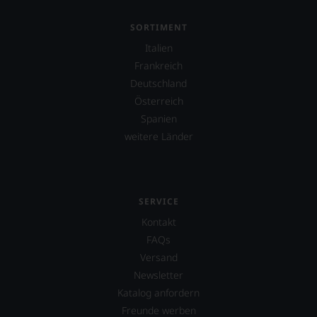
dem
von
SORTIMENT
Robert
Parker
Italien
implementierten
Frankreich
100-
Punkte-
Deutschland
System.
Österreich
Seit
Spanien
2010
weitere Länder
existiert
auch
ein
»Falstaff
Deutschland«
SERVICE
mit
Kontakt
dem
Schwerpunkt
FAQs
Wein
Versand
und
Newsletter
Gastronomie
in
Katalog anfordern
Deutschland
Freunde werben