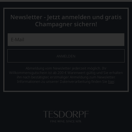
und
Gourmetmagazin
Falstaff
Newsletter - Jetzt anmelden und gratis
schreiben
Champagner sichern!
und
beurteilen
Weinexperten
schwerpunktmäßig
Weine
aus
ANMELDEN
Österreich,
aber
Abmeldung vom Newsletter jederzeit möglich. Ihr
auch
Willkommensgutschein ist ab 200 € Warenwert gültig und Sie erhalten
aus
ihn nach bestätigter, erstmaliger Anmeldung zum Newsletter.
Informationen zu unserer Datenverarbeitung finden Sie
hier
.
vielen
weiteren
wichtigen
Weinbauregionen
der
Welt.
Bewertet
wird
nach