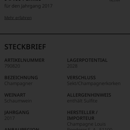
für den Jahrgang 2017
Mehr erfahren
100-96 Punkte:
Falstaff
Das
unter
STECKBRIEF
Weinliebhabern
wie
95-90 Punkte:
unter
ARTIKELNUMMER
LAGERPOTENTIAL
Feinschmeckern
790820
2028
89-80 Punkte:
gleichermaßen
beliebte
BEZEICHNUNG
VERSCHLUSS
Magazin
79-70
Champagner
Sekt/Champagnerkorken
wurde
Punkte:
1980
WEINART
ALLERGENHINWEIS
in
Schaumwein
enthält Sulfite
69-60
Österreich
Punkte:
ins
JAHRGANG
HERSTELLER /
Leben
2017
IMPORTEUR
gerufen.
59-50 Punkte:
Champagne Louis
Es
ANBAUREGION
Roederer S. A., 51100