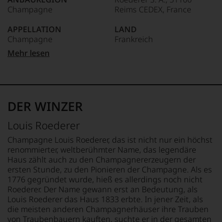
ist
Champagne
Reims CEDEX, France
das
älteste
APPELLATION
LAND
und
Champagne
Frankreich
heute
auch
Mehr lesen
auflagenstärkste
TRINKTEMPERATUR
FLASCHENGRÖSSE
Wein-
9 °C
0,75 L
und
Gourmetmagazin
ALKOHOLGEHALT
GESCHMACK
Österreichs.
12,5 % Vol.
brut
DER WINZER
Seit
2010
Louis Roederer
befindet
sich
Champagne Louis Roederer, das ist nicht nur ein höchst
das
renommierter, weltberühmter Name, das legendäre
Magazin
Haus zählt auch zu den Champagnererzeugern der
mehrheitlich
ersten Stunde, zu den Pionieren der Champagne. Als es
im
1776 gegründet wurde, hieß es allerdings noch nicht
Besitz
Roederer. Der Name gewann erst an Bedeutung, als
der
Louis Roederer das Haus 1833 erbte. In jener Zeit, als
Familie
Rosam,
die meisten anderen Champagnerhäuser ihre Trauben
2017
von Traubenbauern kauften, suchte er in der gesamten