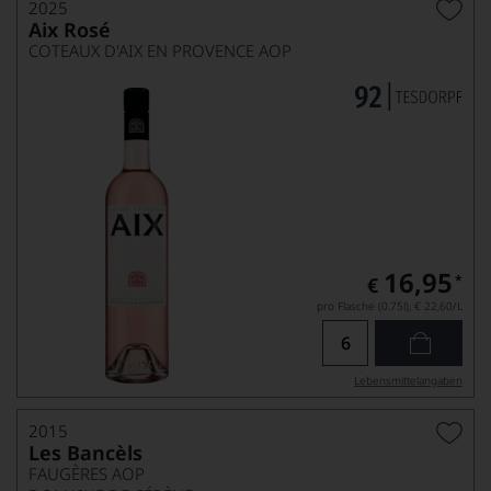
2025
Aix Rosé
COTEAUX D'AIX EN PROVENCE AOP
16,95
*
€
pro Flasche (0.75l),
€ 22,60
/L
Lebensmittel­angaben
2015
Les Bancèls
FAUGÈRES AOP