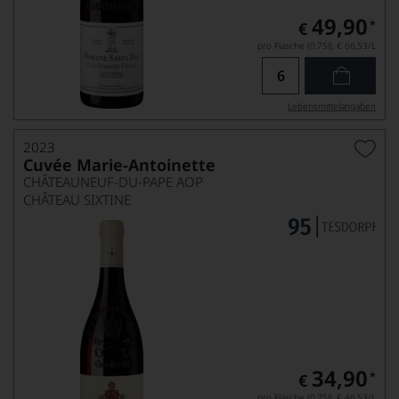
49,90
*
€
pro Flasche (0.75l),
€ 66,53
/L
Lebensmittel­angaben
2023
Cuvée Marie-Antoinette
CHÂTEAUNEUF-DU-PAPE AOP
CHÂTEAU SIXTINE
34,90
*
€
pro Flasche (0.75l),
€ 46,53
/L