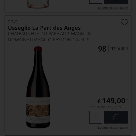
Lebensmittel­angaben
2022
Usseglio La Part des Anges
CHÂTEAUNEUF-DU-PAPE AOP, MAGNUM
DOMAINE USSEGLIO RAYMOND & FILS
149,00
*
€
pro Flasche (1.5l),
€ 99,33
/L
Lebensmittel­angaben