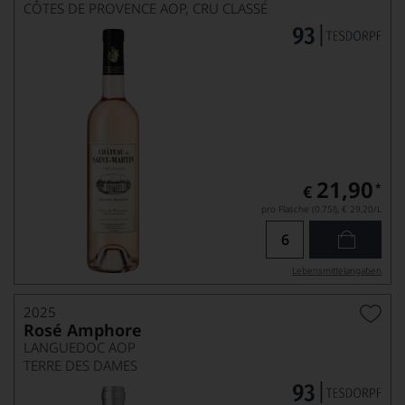
CÔTES DE PROVENCE AOP, CRU CLASSÉ
21,90
*
€
pro Flasche (0.75l),
€ 29,20
/L
Lebensmittel­angaben
2025
Rosé Amphore
LANGUEDOC AOP
TERRE DES DAMES