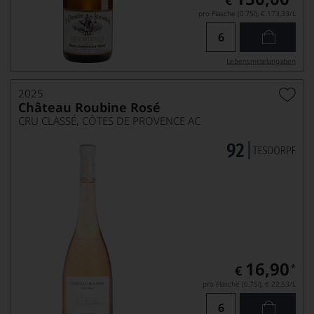
€
pro Flasche (0.75l),
€ 173,33
/L
Lebensmittel­angaben
2025
Château Roubine Rosé
CRU CLASSÉ, CÔTES DE PROVENCE AC
16,90
*
€
pro Flasche (0.75l),
€ 22,53
/L