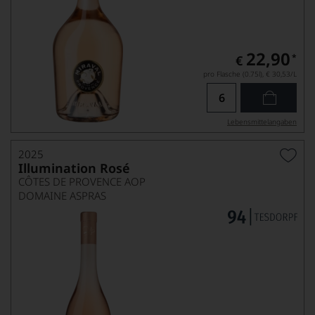
22,90
*
€
pro Flasche (0.75l),
€ 30,53
/L
Lebensmittel­angaben
2025
Illumination Rosé
CÔTES DE PROVENCE AOP
DOMAINE ASPRAS