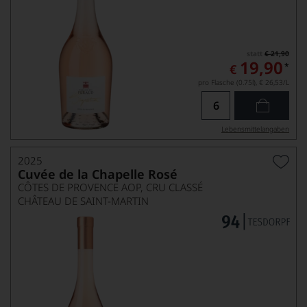
statt
€ 21,90
19,90
*
€
pro Flasche (0.75l),
€ 26,53
/L
Lebensmittel­angaben
2025
Cuvée de la Chapelle Rosé
CÔTES DE PROVENCE AOP, CRU CLASSÉ
CHÂTEAU DE SAINT-MARTIN