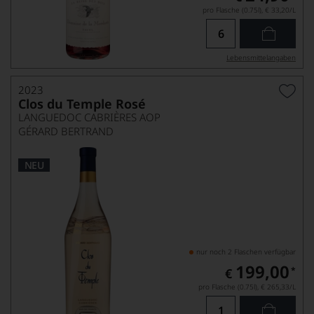
pro Flasche (0.75l),
€ 33,20
/L
Lebensmittel­angaben
2023
Clos du Temple Rosé
LANGUEDOC CABRIÈRES AOP
GÉRARD BERTRAND
NEU
nur noch 2 Flaschen verfügbar
199,00
*
€
pro Flasche (0.75l),
€ 265,33
/L