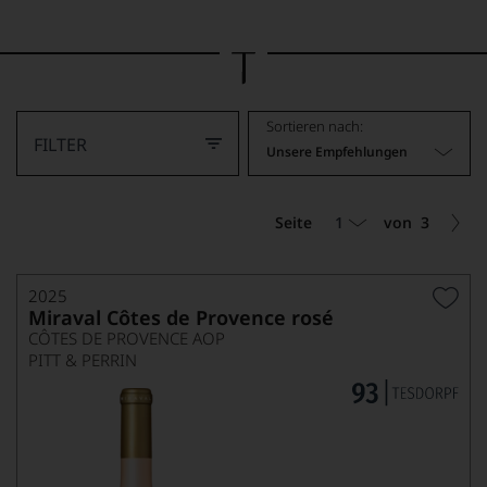
Bild
wurde
mithilfe
von
KI
verändert.
Sortieren nach:
FILTER
Unsere Empfehlungen
1
Seite
von
3
2025
Miraval Côtes de Provence rosé
CÔTES DE PROVENCE AOP
PITT & PERRIN