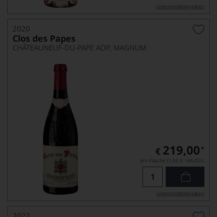
Lebensmittel­angaben
2020
Clos des Papes
CHÂTEAUNEUF-DU-PAPE AOP, MAGNUM
219,00
*
€
pro Flasche (1.5l),
€ 146,00
/L
Lebensmittel­angaben
2022