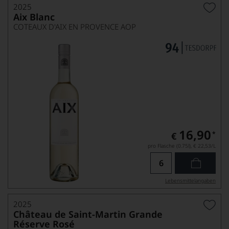
2025
Aix Blanc
COTEAUX D'AIX EN PROVENCE AOP
16,90
*
€
pro Flasche (0.75l),
€ 22,53
/L
Lebensmittel­angaben
2025
Château de Saint-Martin Grande
Réserve Rosé