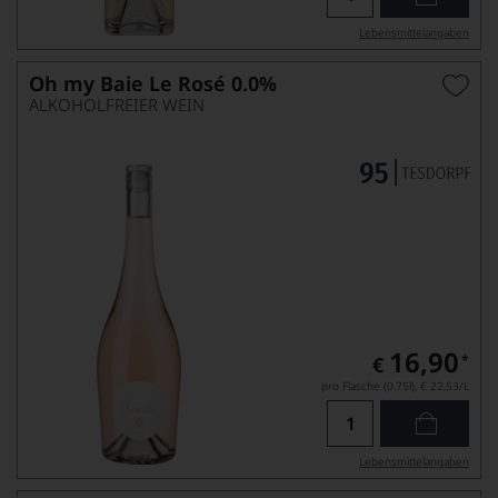
Lebensmittel­angaben
Oh my Baie Le Rosé 0.0%
ALKOHOLFREIER WEIN
16,90
*
€
pro Flasche (0.75l),
€ 22,53
/L
Lebensmittel­angaben