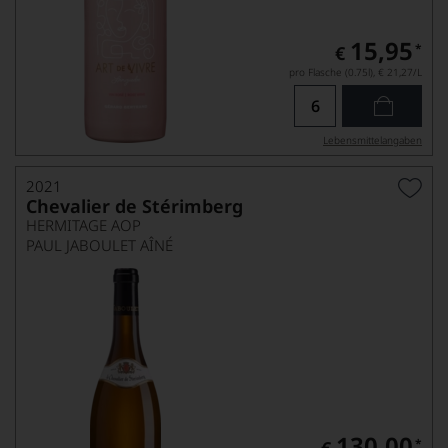
15,95
*
€
pro Flasche (0.75l),
€ 21,27
/L
Lebensmittel­angaben
2021
Chevalier de Stérimberg
HERMITAGE AOP
PAUL JABOULET AÎNÉ
130,00
*