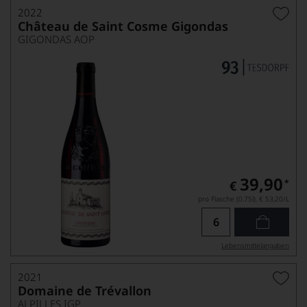
2022
Château de Saint Cosme Gigondas
GIGONDAS AOP
39,90
*
€
pro Flasche (0.75l),
€ 53,20
/L
Lebensmittel­angaben
2021
Domaine de Trévallon
ALPILLES IGP