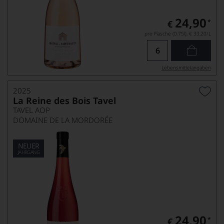
24,90
*
€
pro Flasche (0.75l),
€ 33,20
/L
Lebensmittel­angaben
2025
La Reine des Bois Tavel
TAVEL AOP
DOMAINE DE LA MORDORÉE
NEUER
JAHRGANG
24,90
*
€