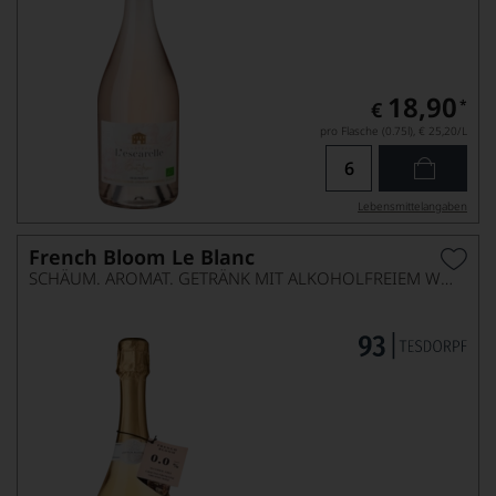
18,90
*
€
pro Flasche (0.75l),
€ 25,20
/L
Lebensmittel­angaben
French Bloom Le Blanc
SCHÄUM. AROMAT. GETRÄNK MIT ALKOHOLFREIEM WEIN