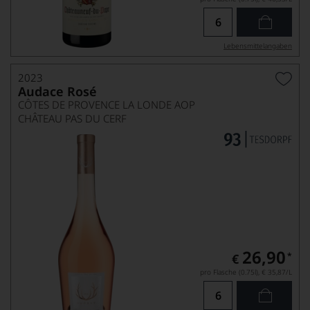
Lebensmittel­angaben
2023
Audace Rosé
CÔTES DE PROVENCE LA LONDE AOP
CHÂTEAU PAS DU CERF
26,90
*
€
pro Flasche (0.75l),
€ 35,87
/L