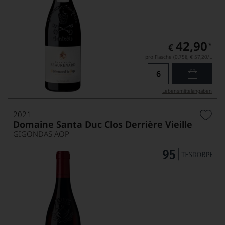
42,90
*
€
pro Flasche (0.75l),
€ 57,20
/L
Lebensmittel­angaben
2021
Domaine Santa Duc Clos Derrière Vieille
GIGONDAS AOP