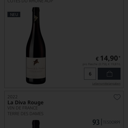
CÔTES DU RHÔNE AOP
NEU
14,90
*
€
pro Flasche (0.75l),
€ 19,87
/L
Lebensmittel­angaben
2022
La Diva Rouge
VIN DE FRANCE
TERRE DES DAMES