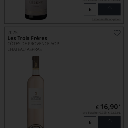
Lebensmittel­angaben
2025
Les Trois Frères
CÔTES DE PROVENCE AOP
CHÂTEAU ASPRAS
16,90
*
€
pro Flasche (0.75l),
€ 22,53
/L