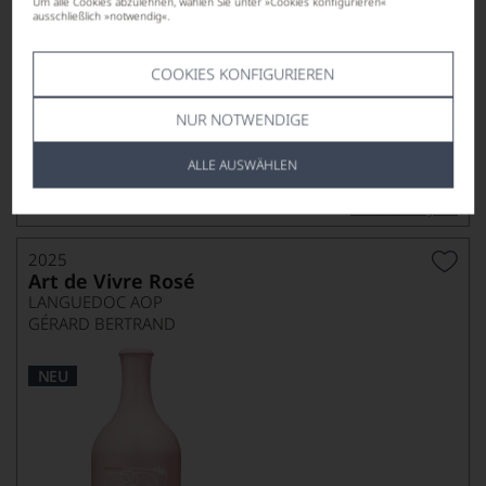
Um alle Cookies abzulehnen, wählen Sie unter »Cookies konfigurieren«
ausschließlich »notwendig«.
COOKIES KONFIGURIEREN
24,90
*
€
NUR NOTWENDIGE
pro Flasche (0.75l),
€ 33,20
/L
ALLE AUSWÄHLEN
Lebensmittel­angaben
2025
Art de Vivre Rosé
LANGUEDOC AOP
GÉRARD BERTRAND
NEU