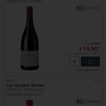
DOMAINE DE CÉBÈNE
statt
€ 18,90
14,90
*
€
pro Flasche (0.75l),
€ 19,87
/L
Lebensmittel­angaben
2024
Les Quatre Terres
CÔTES DU RHÔNE AOP
DOMAINE SANTA DUC