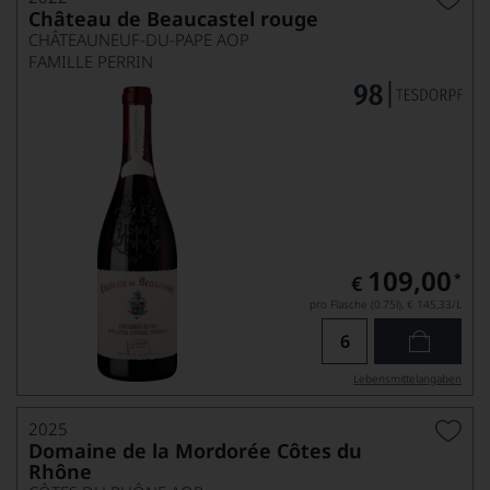
Château de Beaucastel rouge
CHÂTEAUNEUF-DU-PAPE AOP
FAMILLE PERRIN
109,00
*
€
pro Flasche (0.75l),
€ 145,33
/L
Lebensmittel­angaben
2025
Domaine de la Mordorée Côtes du
Rhône