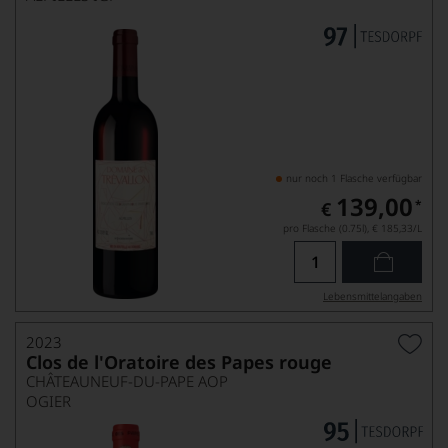
nur noch 1 Flasche verfügbar
139,00
*
€
pro Flasche (0.75l),
€ 185,33
/L
Lebensmittel­angaben
2023
Clos de l'Oratoire des Papes rouge
CHÂTEAUNEUF-DU-PAPE AOP
OGIER