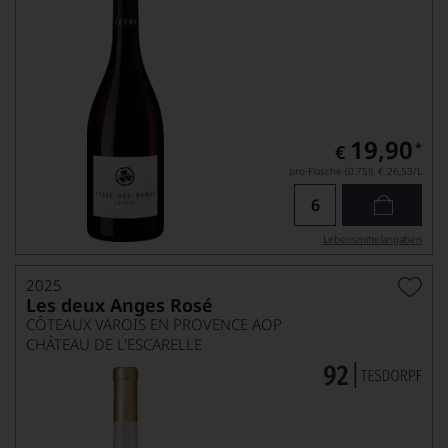
19,90
*
€
pro Flasche (0.75l),
€ 26,53
/L
Lebensmittel­angaben
2025
Les deux Anges Rosé
CÔTEAUX VAROIS EN PROVENCE AOP
CHÂTEAU DE L'ESCARELLE