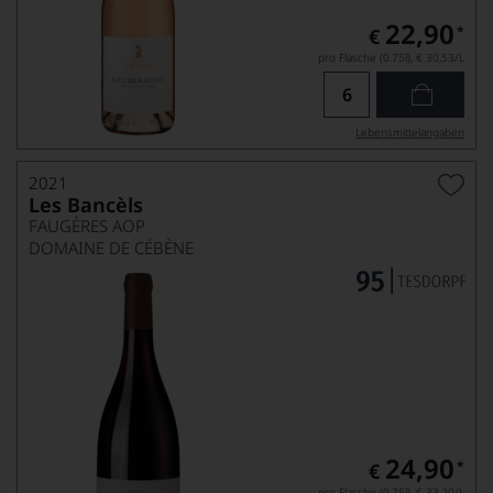
22,90
*
€
pro Flasche (0.75l),
€ 30,53
/L
Lebensmittel­angaben
2021
Les Bancèls
FAUGÈRES AOP
DOMAINE DE CÉBÈNE
24,90
*
€
pro Flasche (0.75l),
€ 33,20
/L