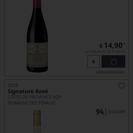
14,90
*
€
pro Flasche (0.75l),
€ 19,87
/L
Lebensmittel­angaben
2025
Signature Rosé
CÔTES DE PROVENCE AOP
DOMAINE DES FÉRAUD