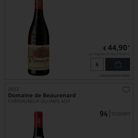
44,90
*
€
pro Flasche (0.75l),
€ 59,87
/L
Lebensmittel­angaben
2022
Domaine de Beaurenard
CHÂTEAUNEUF-DU-PAPE AOP