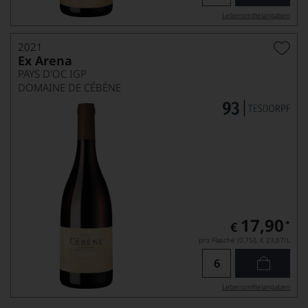
Lebensmittel­angaben
2021
Ex Arena
PAYS D'OC IGP
DOMAINE DE CÉBÈNE
17,90
*
€
pro Flasche (0.75l),
€ 23,87
/L
Lebensmittel­angaben