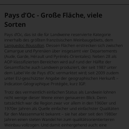
Pays d’Oc - Große Fläche, viele
Sorten
Pays d’Oc, das ist die für Landweine reservierte Kategorie
innerhalb des größten französischen Weinbaugebiets, dem
Languedoc-Roussillon
. Dessen Flächen erstrecken sich zwischen
Camargue und Pyrenäen über insgesamt vier Departements
(Aude, Garde, Hérault und Pyrénés-Orientales). Neben 28 als
AOP klassifizierten Bereichen wird auf rund der Hälfte der
Gesamtfläche auch Landwein produziert, der seit 1987 unter
dem Label Vin de Pays d’Oc vermarktet wird; seit 2009 zudem
unter EU-geschützter Angabe der geographischen Herkunft –
Indication Géographique Protégée, kurz IGP.
Trotz des vermeintlich einfachen Status als Landwein lohnen
nicht wenige dieser Weine einen genaueren Blick. Denn
tatsächlich war die Region zwar vor allem in den 1960er und
1970er Jahren als Quelle einfacher und einfachster Qualitäten
für den Massenmarkt bekannt – sie hat aber seit den 1980er
Jahren einen steten Wandel hin zum qualitätsorientierteren
Weinbau vollzogen. Und damit einhergehend auch: eine