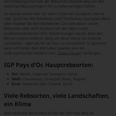
Verschiebung innerhalb der Rebsorten-Statistik weg von den
einfachen Massenträgern hin zu höherwertigen Sorten.
Zu nennen wären hier vor allem Cabernet Sauvignon, Merlot
oder Syrah bei den Rotweinen und Chardonnay, Sauvignon Blanc
oder Viognier bei den Weißweinen. Da viele dieser neuen
Rebsorten aber nicht konform mit den alten, meist
traditionsorientierten AOC-Bestimmungen waren, blieb den
Winzern nichts anderes übrig, als diese Weine als einfache
Landweine – eben als Vin de Pays zu vermarkten. So gesehen
kann sich hinter dem IGP-Label zuweilen eine Art
südfranzösisches Pendant zum „
Super-Tuscan
“ verbergen.
IGP Pays d’Oc Hauptrebsorten:
Rot
: Merlot, Cabernet Sauvignon, Syrah
Weiß
: Chardonnay, Sauvignon Blanc, Viognier
Rosé
: Grenache Noir, Cinsault, Syrah
Viele Rebsorten, viele Landschaften,
ein Klima
Aber nicht nur die schiere Größe der IGP Pays d’Oc ist