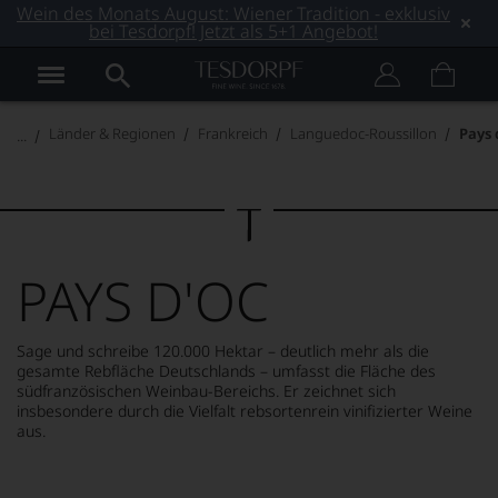
Wein des Monats August: Wiener Tradition - exklusiv
bei Tesdorpf! Jetzt als 5+1 Angebot!
Länder & Regionen
Frankreich
Languedoc-Roussillon
Pays 
PAYS D'OC
Sage und schreibe 120.000 Hektar – deutlich mehr als die
gesamte Rebfläche Deutschlands – umfasst die Fläche des
südfranzösischen Weinbau-Bereichs. Er zeichnet sich
insbesondere durch die Vielfalt rebsortenrein vinifizierter Weine
aus.
MEHR LESEN