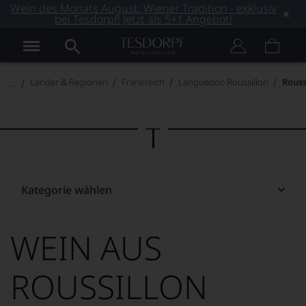
Wein des Monats August: Wiener Tradition - exklusiv
bei Tesdorpf! Jetzt als 5+1 Angebot!
Länder & Regionen
Frankreich
Languedoc-Roussillon
Rouss
Kategorie wählen
WEIN AUS
ROUSSILLON