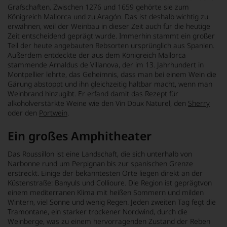
Grafschaften. Zwischen 1276 und 1659 gehörte sie zum
Königreich Mallorca und zu Aragón. Das ist deshalb wichtig zu
erwähnen, weil der Weinbau in dieser Zeit auch für die heutige
Zeit entscheidend geprägt wurde. Immerhin stammt ein großer
Teil der heute angebauten Rebsorten ursprünglich aus Spanien.
Außerdem entdeckte der aus dem Königreich Mallorca
stammende Arnaldus de Villanova, der im 13. Jahrhundert in
Montpellier lehrte, das Geheimnis, dass man bei einem Wein die
Gärung abstoppt und ihn gleichzeitig haltbar macht, wenn man
Weinbrand hinzugibt. Er erfand damit das Rezept für
alkoholverstärkte Weine wie den Vin Doux Naturel, den
Sherry
oder den
Portwein
.
Ein großes Amphitheater
Das Roussillon ist eine Landschaft, die sich unterhalb von
Narbonne rund um Perpignan bis zur spanischen Grenze
erstreckt. Einige der bekanntesten Orte liegen direkt an der
Küstenstraße: Banyuls und Collioure. Die Region ist geprägtvon
einem mediterranen Klima mit heißen Sommern und milden
Wintern, viel Sonne und wenig Regen. Jeden zweiten Tag fegt die
Tramontane, ein starker trockener Nordwind, durch die
Weinberge, was zu einem hervorragenden Zustand der Reben