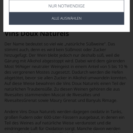
Rivesaltes und Muscat de Rivesaltes werden ausschließlich auf
NUR NOTWENDIGE
der Basis eines Sortenbestands mit noblen Sorten gekeltert:
Grenache, Macabeu, Malvoisie, Muscat à Petits Grains, Muscat
ALLE AUSWÄHLEN
d’Alexandrie.
Vins Doux Naturels
Der Name bedeutet so viel wie „natürliche Süßweine“. Das
stimmt auch, denn es wird kein Süßmost oder Zucker
hinzugefügt. Der Wein bleibt jedoch nur deshalb süß, weil die
Gärung mit Alkohol abgestoppt wird. Dabei wird dem gärenden
Most 96%iger neutraler Weingeist in einem Anteil von 5 bis 10 %
des vergorenen Mostes zugesetzt. Dadurch werden die Hefen
abgetötet, bevor sie allen Zucker in Alkohol umwandeln konnten.
Auf diese Weise bewahren die Vins Doux Naturels einen Teil der
natürlichen Traubensüße. Zu diesen Weinen gehören die aus
Rivesaltes stammenden Muscat de Rivesaltes und
RivesaltesGrenat sowie Maury Grenat und Banyuls Rimage.
Andere Vins Doux Naturels werden dagegen oxidativ in Tanks,
großen Fudern oder 600-Liter-Fässern ausgebaut, in denen ein
Teil des Weines auf natürliche Weise verdunstet und die
eindringende Luft für Oxidation sorgt. Manche davon werden