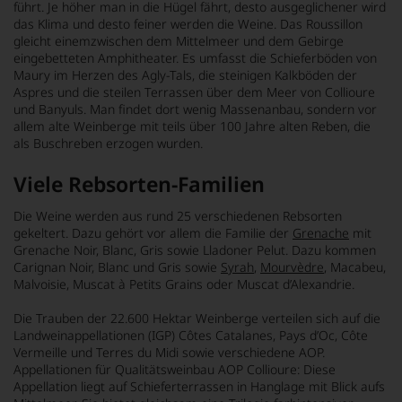
führt. Je höher man in die Hügel fährt, desto ausgeglichener wird
das Klima und desto feiner werden die Weine. Das Roussillon
gleicht einemzwischen dem Mittelmeer und dem Gebirge
eingebetteten Amphitheater. Es umfasst die Schieferböden von
Maury im Herzen des Agly-Tals, die steinigen Kalkböden der
Aspres und die steilen Terrassen über dem Meer von Collioure
und Banyuls. Man findet dort wenig Massenanbau, sondern vor
allem alte Weinberge mit teils über 100 Jahre alten Reben, die
als Buschreben erzogen wurden.
Viele Rebsorten-Familien
Die Weine werden aus rund 25 verschiedenen Rebsorten
gekeltert. Dazu gehört vor allem die Familie der
Grenache
mit
Grenache Noir, Blanc, Gris sowie Lladoner Pelut. Dazu kommen
Carignan Noir, Blanc und Gris sowie
Syrah
,
Mourvèdre
, Macabeu,
Malvoisie, Muscat à Petits Grains oder Muscat d’Alexandrie.
Die Trauben der 22.600 Hektar Weinberge verteilen sich auf die
Landweinappellationen (IGP) Côtes Catalanes, Pays d’Oc, Côte
Vermeille und Terres du Midi sowie verschiedene AOP.
Appellationen für Qualitätsweinbau AOP Collioure: Diese
Appellation liegt auf Schieferterrassen in Hanglage mit Blick aufs