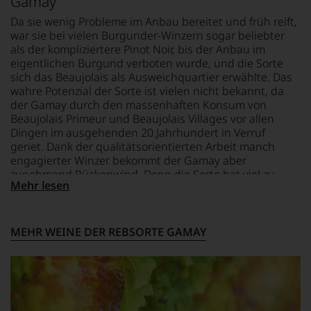
Gamay
fundierte
Bewertungen
Da sie wenig Probleme im Anbau bereitet und früh reift,
jedes
war sie bei vielen Burgunder-Winzern sogar beliebter
einzelnen
als der kompliziertere Pinot Noir, bis der Anbau im
Weines.
eigentlichen Burgund verboten wurde, und die Sorte
Warum
sich das Beaujolais als Ausweichquartier erwählte. Das
also
wahre Potenzial der Sorte ist vielen nicht bekannt, da
sollen
der Gamay durch den massenhaften Konsum von
Sie
Beaujolais Primeur und Beaujolais Villages vor allen
als
Dingen im ausgehenden 20.Jahrhundert in Verruf
Kunde
geriet. Dank der qualitätsorientierten Arbeit manch
des
engagierter Winzer bekommt der Gamay aber
Hauses
zunehmend Rückenwind. Denn die Sorte hat viel zu
nicht
Mehr lesen
bieten. Sie gefällt durch ihren betont fruchtigen
davon
Geschmack nach Kirschen, Himbeeren und
profitieren,
statt
Brombeeren, weist kaum Gerbstoffe auf, was sie gerade
an
im Hinblick auf in diesem Punkt empfindliche Menschen
MEHR WEINE DER REBSORTE GAMAY
Stelle
interessant macht und bei guter Arbeit im Weinberg
sich
und bei strikter Ertragsreduzierung können die Weine
nur
auch reifen und altern. Die besten Beaujolais-Weine
auf
weisen entweder die Herkunft
Villages
auf oder
»
«
Einschätzungen
stammen aus den sogenannten Crus mit
einzelner