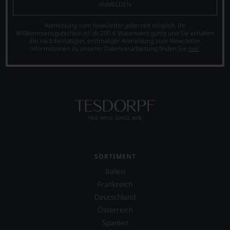
unserer
ANMELDEN
Bewertungen
stets,
Abmeldung vom Newsletter jederzeit möglich. Ihr
was
Willkommensgutschein ist ab 200 € Warenwert gültig und Sie erhalten
für
ihn nach bestätigter, erstmaliger Anmeldung zum Newsletter.
Informationen zu unserer Datenverarbeitung finden Sie
hier
.
einen
Wein
Sie
hier
genießen
können.
Natürlich
müssen
Sie
in
Zukunft
SORTIMENT
auf
Italien
R.
Parker
Frankreich
&
Deutschland
Co,
Österreich
nicht
verzichten,
Spanien