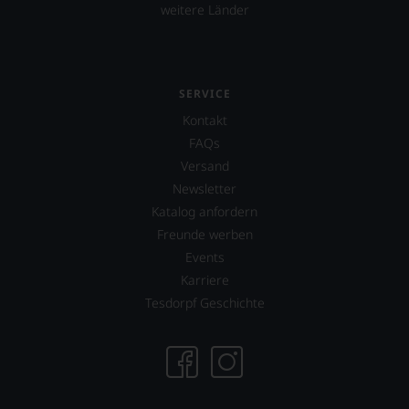
aber
weitere Länder
Sie
finden
fortan
an
jedem
SERVICE
Wein
Kontakt
auch
unsere
FAQs
Tesdorpf-
Versand
Bewertung.
Newsletter
Wir
beurteilen
Katalog anfordern
unsere
Freunde werben
Weine
Events
nach
dem
Karriere
bekannten
Tesdorpf Geschichte
und
bewährten
100-
Punkte-
System.
Wir