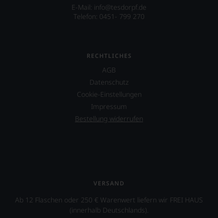
freuen
E-Mail: info@tesdorpf.de
uns
Telefon: 0451- 799 270
sehr
Ihnen
auf
diesem
RECHTLICHES
Weg
eine
AGB
weitere
Datenschutz
Hilfe
Cookie-Einstellungen
an
Impressum
die
Hand
Bestellung widerrufen
geben
zu
können,
den
richtigen
Wein
zu
VERSAND
finden.
Ab 12 Flaschen oder 250 € Warenwert liefern wir FREI HAUS
(innerhalb Deutschlands).