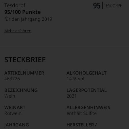
Tesdorpf
95/100 Punkte
für den Jahrgang 2019
Mehr erfahren
99–100 Punkte:
Tesdorpf
Der
Name
STECKBRIEF
Tesdorpf
95–98 Punkte:
steht
für
ARTIKELNUMMER
ALKOHOLGEHALT
»Fine
463726
14 % Vol.
90–94 Punkte:
Wine«,
für
BEZEICHNUNG
LAGERPOTENTIAL
die
Wein
2031
edlen
85–89 Punkte:
Weine
WEINART
ALLERGENHINWEIS
der
Rotwein
enthält Sulfite
Welt,
wie
JAHRGANG
HERSTELLER /
kaum