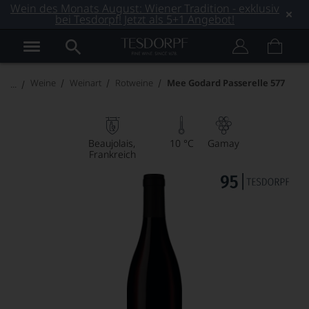
Wein des Monats August: Wiener Tradition - exklusiv
bei Tesdorpf! Jetzt als 5+1 Angebot!
Weine
Weinart
Rotweine
Mee Godard Passerelle 577
Beaujolais
10 °C
Gamay
Frankreich