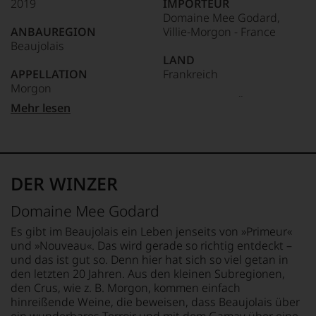
2019
IMPORTEUR
Unter 85 Punkte:
ein
Domaine Mee Godard,
anderer.
ANBAUREGION
Villie-Morgon - France
Das
Beaujolais
dokumentieren
LAND
wir
APPELLATION
Frankreich
auch
Morgon
und
gerade
FLASCHENGRÖSSE
Mehr lesen
mit
REBSORTEN
0,75 L
Bewertungen
100% Gamay
und
GESCHMACK
Medaillen
TRINKTEMPERATUR
trocken
renommierter
10 °C
DER WINZER
Weinjournalisten
oder
Domaine Mee Godard
Fachpublikationen
in
Es gibt im Beaujolais ein Leben jenseits von »Primeur«
unseren
und »Nouveau«. Das wird gerade so richtig entdeckt –
Aussendungen
und das ist gut so. Denn hier hat sich so viel getan in
oder
den letzten 20 Jahren. Aus den kleinen Subregionen,
in
den Crus, wie z. B. Morgon, kommen einfach
unserem
hinreißende Weine, die beweisen, dass Beaujolais über
Webshop,