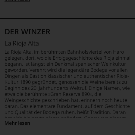
Journalismus
2012
QUALITÄTSSTUFE
Spanien
um
an
zunehmend
Reserva ES
zu
der
zurückgezogen
unterstreichen,
FLASCHENGRÖSSE
Universität
hat.
auf
REBSORTEN
0,75 L
von
Er
welch
100% Tempranillo
Wisconsin.
DER WINZER
hat
hohem
GESCHMACK
Bedingt
mit
Niveau
TRINKTEMPERATUR
trocken
durch
La Rioja Alta
Kreativität
sich
16 °C
seinen
und
unsere
Vater
La Rioja Alta, im berühmten Bahnhofsviertel von Haro
Innovationsgeist
Weinselektion
wandte
gelegen, dort, wo die Erfolgsgeschichte des Rioja einmal
Weinjournalismus
bewegt.
er
begann, ist längst ein Denkmal spanischer Weinkultur
und
Das
sich
geworden. Verehrt wird die legendäre Bodega vor allen
Weinbewertung
aber
aber
Dingen als Bastion klassischer und authentischer Rioja-
revolutioniert.
genügt
vor
Kultur. 1890 gegründet, genossen die Weine bereits zu
uns
Der
allen
Beginn des 20. Jahrhunderts Weltruf. Einige Namen, wie
nicht
studierte
Dingen
etwa die berühmte »Gran Reserva 890«, die
mehr.
Rechtsanwalt
nach
Weingeschichte geschrieben hat, erinnern noch heute
Wir
verstand
1978
daran. Das elementare Fundament, auf dem Geschichte
haben
sich
zunehmend
festgestellt,
und Qualität der Bodega ruhen, heißt Tradition. Daran
als
der
dass
hat sich bis heute nichts geändert. Genau aus diesem
Sprachrohr
Weinwelt
Mehr lesen
manch
Grund sind die Weine von La Rioja Alta außerordentlich
des
zu.
eine
begehrt und werden weltweit für ihre unvergleichliche
Verbrauchers
Ein