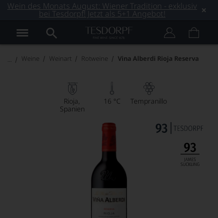
Wein des Monats August: Wiener Tradition - exklusiv
bei Tesdorpf! Jetzt als 5+1 Angebot!
Weine
Weinart
Rotweine
Vina Alberdi Rioja Reserva
Rioja
16 °C
Tempranillo
Spanien