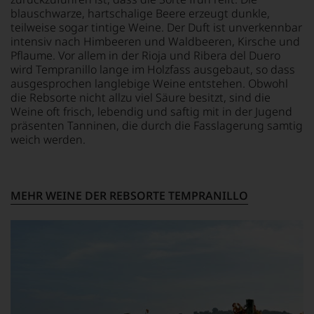
und
auch
einzelner
blauschwarze, hartschalige Beere erzeugt dunkle,
mit
über
Kritiker
teilweise sogar tintige Weine. Der Duft ist unverkennbar
seinem
Australien,
verlassen
intensiv nach Himbeeren und Waldbeeren, Kirsche und
Urteil
Neuseeland
zu
Pflaume. Vor allem in der Rioja und Ribera del Duero
recht
und
müssen?
behalten
wird Tempranillo lange im Holzfass ausgebaut, so dass
Amerika.
Unsere
sollte.
Der
ausgesprochen langlebige Weine entstehen. Obwohl
Bewertungen
Der
Zigarrenliebhaber
die Rebsorte nicht allzu viel Säure besitzt, sind die
spiegeln
Jahrgang
Suckling
das
Weine oft frisch, lebendig und saftig mit in der Jugend
gilt
schrieb
Ergebnis
präsenten Tanninen, die durch die Fasslagerung samtig
heute
auch
unserer
weich werden.
als
nebenbei
Expertenrunde
einer
für
wider.
der
die
Bitte
größten
Zeitschrift
beachten
MEHR WEINE DER REBSORTE TEMPRANILLO
in
Cigar
Sie
der
Afficionado
auch
Geschichte
und
unsere
des
veröffentlichte
untenstehenden
Bordelais
Bücher,
Erläuterungen,
und
etwa
dann
genießt
über
wissen
Kultstatus.
Jahrgangs-
Sie
Und
Portwein.
dank