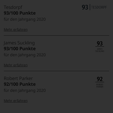
Tesdorpf
93/100 Punkte
für den Jahrgang 2020
Mehr erfahren
99–100 Punkte:
Tesdorpf
James Suckling
Der
93/100 Punkte
Name
für den Jahrgang 2020
Tesdorpf
95–98 Punkte:
steht
Mehr erfahren
für
»Fine
90–94 Punkte:
Wine«,
100-95 Punkte:
James
Robert Parker
für
Suckling
92/100 Punkte
die
Der
edlen
für den Jahrgang 2020
85–89 Punkte:
Amerikaner
90 Punkte und
Weine
James
mehr:
der
Mehr erfahren
Suckling,
Welt,
Jahrgang
wie
Unter 88
1958,
100-96 Punkte:
Robert