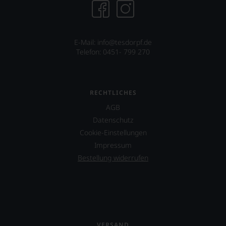
äußerst
dessen
bedeutenden
Projekt
Publikation.
eines
Weinguts
in
E-Mail: info@tesdorpf.de
Arizona.
Telefon: 0451- 799 270
Ebenfalls
unterstützt
er
RECHTLICHES
das
Projekt
AGB
»One
Datenschutz
World
Cookie-Einstellungen
One
Wine«,
Impressum
das
Bestellung widerrufen
vor
allen
Dingen
das
Miteinander
von
Juden,
VERSAND