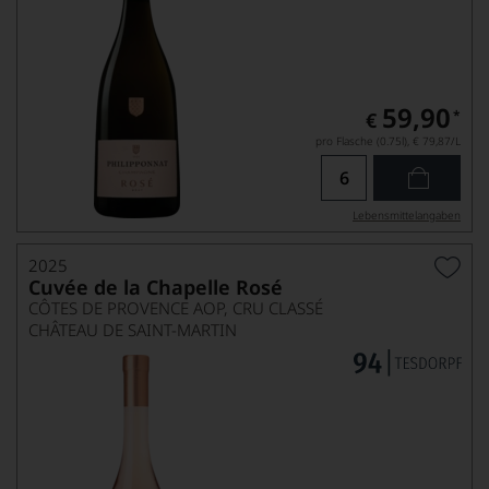
59,90
*
€
pro Flasche (0.75l),
€ 79,87
/L
Lebensmittel­angaben
2025
Cuvée de la Chapelle Rosé
CÔTES DE PROVENCE AOP, CRU CLASSÉ
CHÂTEAU DE SAINT-MARTIN