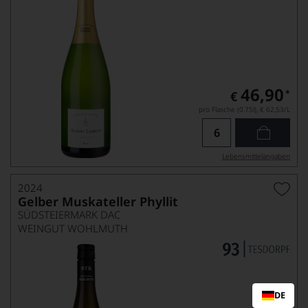
46,90
*
€
pro Flasche (0.75l),
€ 62,53
/L
Lebensmittel­angaben
2024
Gelber Muskateller Phyllit
SÜDSTEIERMARK DAC
WEINGUT WOHLMUTH
DE