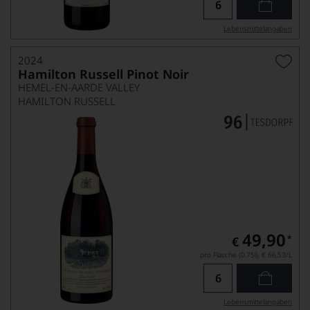
Lebensmittel­angaben
2024
Hamilton Russell Pinot Noir
HEMEL-EN-AARDE VALLEY
HAMILTON RUSSELL
49,90
*
€
pro Flasche (0.75l),
€ 66,53
/L
Lebensmittel­angaben