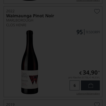
Lebensmittel­angaben
2022
Waimaunga Pinot Noir
MARLBOROUGH
CLOS HENRI
34,90
*
€
pro Flasche (0.75l),
€ 46,53
/L
Lebensmittel­angaben
2019