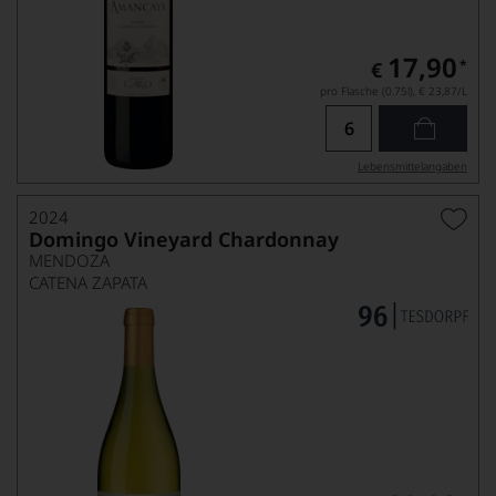
17,90
*
€
pro Flasche (0.75l),
€ 23,87
/L
Lebensmittel­angaben
2024
Domingo Vineyard Chardonnay
MENDOZA
CATENA ZAPATA