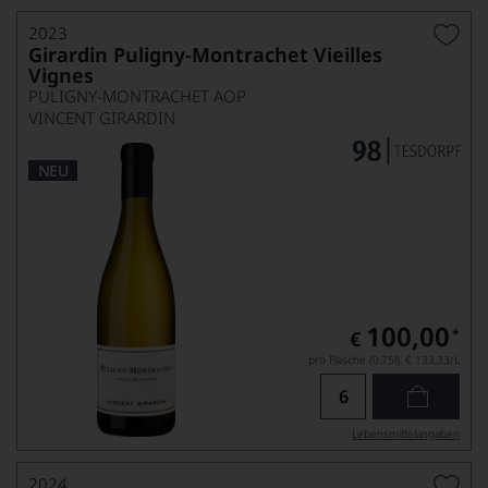
2023
Girardin Puligny-Montrachet Vieilles
Vignes
PULIGNY-MONTRACHET AOP
VINCENT GIRARDIN
NEU
100,00
*
€
pro Flasche (0.75l),
€ 133,33
/L
Lebensmittel­angaben
2024