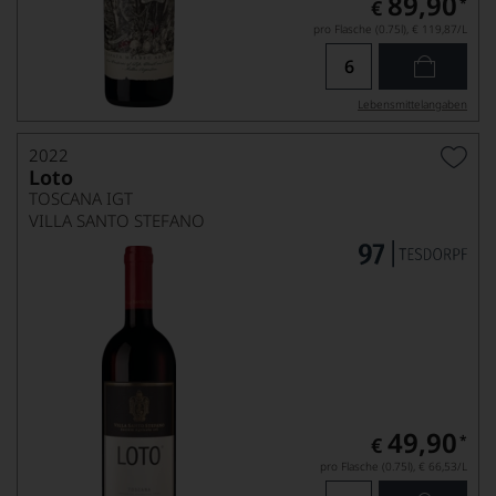
89,90
*
€
pro Flasche (0.75l),
€ 119,87
/L
Lebensmittel­angaben
2022
Loto
TOSCANA IGT
VILLA SANTO STEFANO
49,90
*
€
pro Flasche (0.75l),
€ 66,53
/L