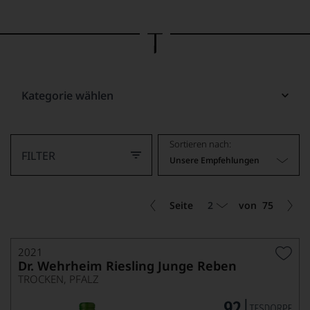
Bild
wurde
mithilfe
von
KI
verändert.
Kategorie wählen
Sortieren nach:
FILTER
Unsere Empfehlungen
2
Seite
von
75
2021
Dr. Wehrheim Riesling Junge Reben
TROCKEN, PFALZ