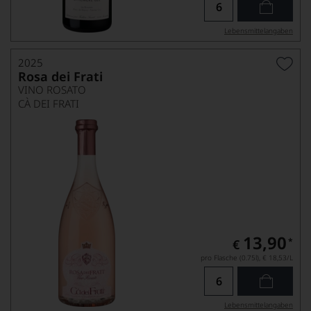
Lebensmittel­angaben
2025
Rosa dei Frati
VINO ROSATO
CÀ DEI FRATI
13,90
*
€
pro Flasche (0.75l),
€ 18,53
/L
Lebensmittel­angaben