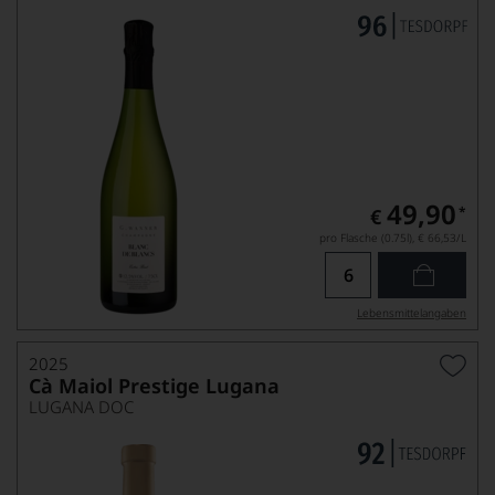
49,90
*
€
pro Flasche (0.75l),
€ 66,53
/L
Lebensmittel­angaben
2025
Cà Maiol Prestige Lugana
LUGANA DOC