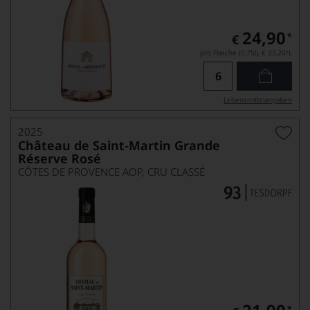
24,90
*
€
pro Flasche (0.75l),
€ 33,20
/L
Lebensmittel­angaben
2025
Château de Saint-Martin Grande
Réserve Rosé
CÔTES DE PROVENCE AOP, CRU CLASSÉ
*