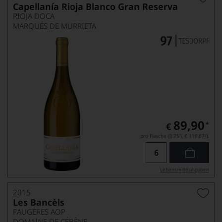
Capellanía Rioja Blanco Gran Reserva
RIOJA DOCA
MARQUÉS DE MURRIETA
89,90
*
€
pro Flasche (0.75l),
€ 119,87
/L
Lebensmittel­angaben
2015
Les Bancèls
FAUGÈRES AOP
DOMAINE DE CÉBÈNE