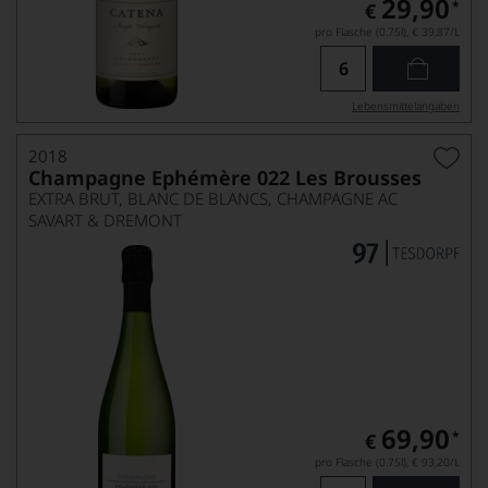
29,90
*
€
pro Flasche (0.75l),
€ 39,87
/L
Lebensmittel­angaben
2018
Champagne Ephémère 022 Les Brousses
EXTRA BRUT, BLANC DE BLANCS, CHAMPAGNE AC
SAVART & DREMONT
69,90
*
€
pro Flasche (0.75l),
€ 93,20
/L