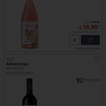
statt
€ 19,90
16,90
*
€
pro Flasche (0.75l),
€ 22,53
/L
Lebensmittel­angaben
2021
Amancaya
MENDOZA
BODEGAS CARO