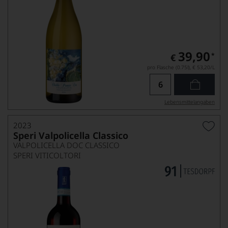
39,90
*
€
pro Flasche (0.75l),
€ 53,20
/L
Lebensmittel­angaben
2023
Speri Valpolicella Classico
VALPOLICELLA DOC CLASSICO
SPERI VITICOLTORI