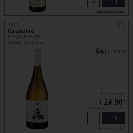
Lebensmittel­angaben
2022
Calabobos
RÍAS BAIXAS DO
LAGAR DE COSTA
nur noch 1 Flasche verfügbar
24,90
*
€
pro Flasche (0.75l),
€ 33,20
/L
Lebensmittel­angaben