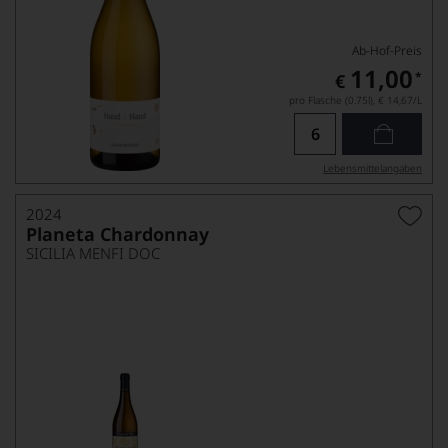
Ab-Hof-Preis
11,00
*
€
pro Flasche (0.75l),
€ 14,67
/L
Lebensmittel­angaben
2024
Planeta Chardonnay
SICILIA MENFI DOC