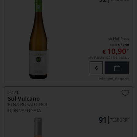
Ab-Hof-Preis
statt
€ 12,90
10,90
*
€
pro Flasche (0.75l),
€ 14,53
/L
Lebensmittel­angaben
2021
Sul Vulcano
ETNA ROSATO DOC
DONNAFUGATA