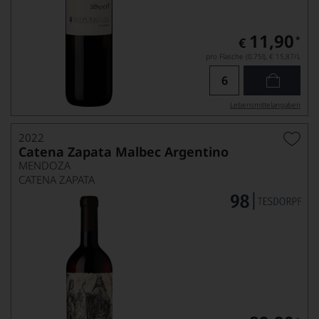
11,90
*
€
pro Flasche (0.75l),
€ 15,87
/L
Lebensmittel­angaben
2022
Catena Zapata Malbec Argentino
MENDOZA
CATENA ZAPATA