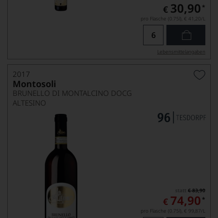
30,90
*
€
pro Flasche (0.75l),
€ 41,20
/L
Lebensmittel­angaben
2017
Montosoli
BRUNELLO DI MONTALCINO DOCG
ALTESINO
statt
€ 83,90
74,90
*
€
pro Flasche (0.75l),
€ 99,87
/L