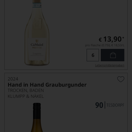
13,90
*
€
pro Flasche (0.75l),
€ 18,53
/L
Lebensmittel­angaben
2024
Hand in Hand Grauburgunder
TROCKEN, BADEN
KLUMPP & NÄKEL