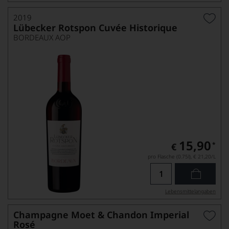
2019
Lübecker Rotspon Cuvée Historique
BORDEAUX AOP
15,90
*
€
pro Flasche (0.75l),
€ 21,20
/L
Lebensmittel­angaben
Champagne Moet & Chandon Imperial
Rosé