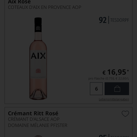
Aix Rosé
COTEAUX D'AIX EN PROVENCE AOP
16,95
*
€
pro Flasche (0.75l),
€ 22,60
/L
Lebensmittel­angaben
Crémant Ritt Rosé
CRÉMANT D'ALSACE AOP
DOMAINE MÉLANIE PFISTER