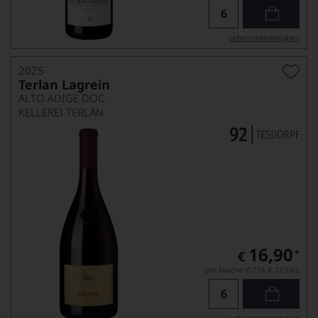
Lebensmittel­angaben
2025
Terlan Lagrein
ALTO ADIGE DOC
KELLEREI TERLAN
16,90
*
€
pro Flasche (0.75l),
€ 22,53
/L