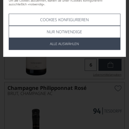
Um alle Cookies abzulehnen, wählen Sie unter »Cookies konfigurieren«
ausschließlich »notwendig«.
COOKIES KONFIGURIEREN
NUR NOTWENDIGE
ALLE AUSWÄHLEN
26,90
*
€
pro Flasche (0.75l),
€ 35,87
/L
Lebensmittel­angaben
Champagne Philipponnat Rosé
BRUT, CHAMPAGNE AC