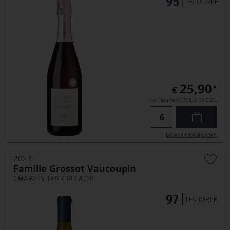
25,90
*
€
pro Flasche (0.75l),
€ 34,53
/L
Lebensmittel­angaben
2023
Famille Grossot Vaucoupin
CHABLIS 1ER CRU AOP