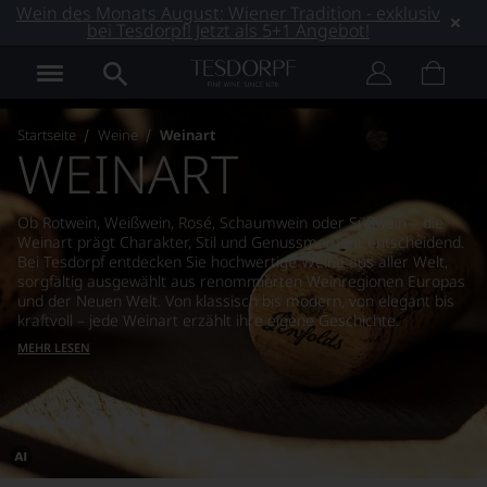
Wein des Monats August: Wiener Tradition - exklusiv
bei Tesdorpf! Jetzt als 5+1 Angebot!
Startseite
Weine
Weinart
WEINART
Ob Rotwein, Weißwein, Rosé, Schaumwein oder Süßwein – die
Weinart prägt Charakter, Stil und Genussmoment entscheidend.
Bei Tesdorpf entdecken Sie hochwertige Weine aus aller Welt,
sorgfältig ausgewählt aus renommierten Weinregionen Europas
und der Neuen Welt. Von klassisch bis modern, von elegant bis
kraftvoll – jede Weinart erzählt ihre eigene Geschichte.
MEHR LESEN
Dieses