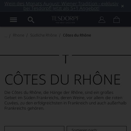
Wein des Monats August: Wiener Tradition - exklusiv
bei Tesdorpf! Jetzt als 5+1 Angebot!
Rhone
Südliche Rhône
Côtes du Rhône
CÔTES DU RHÔNE
Die Côtes du Rhône, die Hänge der Rhône, sind ein großes
Gebiet im Süden Frankreichs, deren Weine, vor allem die roten
Cuvées, zu den erfolgreichsten in Frankreich und auch außerhalb
Frankreichs gehören.
MEHR LESEN
Sortieren nach: