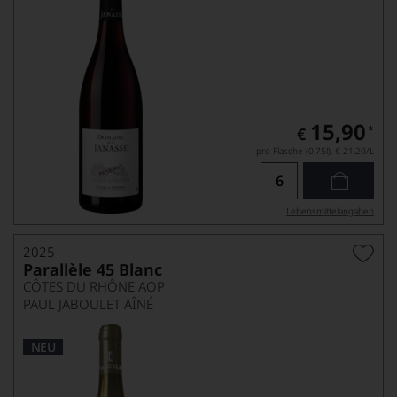
15,90
*
€
pro Flasche (0.75l),
€ 21,20
/L
Lebensmittel­angaben
2025
Parallèle 45 Blanc
CÔTES DU RHÔNE AOP
PAUL JABOULET AÎNÉ
NEU