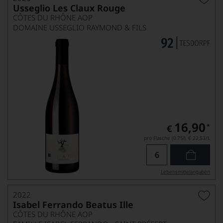
Usseglio Les Claux Rouge
CÔTES DU RHÔNE AOP
DOMAINE USSEGLIO RAYMOND & FILS
16,90
*
€
pro Flasche (0.75l),
€ 22,53
/L
Lebensmittel­angaben
2022
Isabel Ferrando Beatus Ille
CÔTES DU RHÔNE AOP