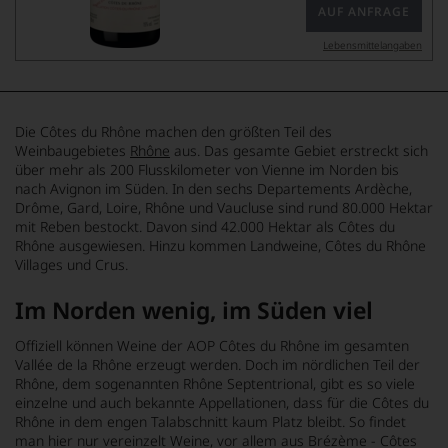
AUF ANFRAGE
Lebensmittel­angaben
Die Côtes du Rhône machen den größten Teil des
Weinbaugebietes
Rhône
aus. Das gesamte Gebiet erstreckt sich
über mehr als 200 Flusskilometer von Vienne im Norden bis
nach Avignon im Süden. In den sechs Departements Ardèche,
Drôme, Gard, Loire, Rhône und Vaucluse sind rund 80.000 Hektar
mit Reben bestockt. Davon sind 42.000 Hektar als Côtes du
Rhône ausgewiesen. Hinzu kommen Landweine, Côtes du Rhône
Villages und Crus.
Im Norden wenig, im Süden viel
Offiziell können Weine der AOP Côtes du Rhône im gesamten
Vallée de la Rhône erzeugt werden. Doch im nördlichen Teil der
Rhône, dem sogenannten Rhône Septentrional, gibt es so viele
einzelne und auch bekannte Appellationen, dass für die Côtes du
Rhône in dem engen Talabschnitt kaum Platz bleibt. So findet
man hier nur vereinzelt Weine, vor allem aus Brézème - Côtes