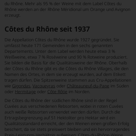
du Rhône. Mehr als 95 % der Weine mit dem Label Côtes du
Rhône werden an der Rhône Méridional um Orange und Avignon
erzeugt.
Côtes du Rhône seit 1937
Die Appellation Côtes du Rhône wurde 1927 gegründet. Sie
umfasst heute 171 Gemeinden in den sechs genannten
Departements. Unter dem Label werden heute etwa 3 %
Weißweine, etwa 7 % Roséweine und 90 % Rotweine produziert.
Sie bilden die Basis für die Qualitätsweine der Rhône. Oberhalb
der Côtes du Rhône gibt es die Côtes du Rhône Villages, die den
Namen des Ortes, in dem sie erzeugt wurden, auf dem Etikett
tragen dürfen. Die Spitzenweine stammen aus Cru-Appellationen
wie
Gigondas
,
Vacqueyras
oder
Châteauneuf-du-Pape
im Süden
oder
Hermitage
oder
Côte Rôtie
im Norden.
Die Côtes du Rhône der südlichen Rhône sind in der Regel
Cuvées aus verschiedenen Rebsorten, wobei in roten Cuvées
auch weiße Rebsorten verwendet werden dürfen. Durch die
Ertragsbegrenzung auf 51 Hektoliter pro Hektar wird ein
Qualitätsstandard erreicht, der den Weinen einen großen Erfolg
beschert, da sie stets preiswert bleiben und ein hervorragendes
Preis-Leistungs-Verhältnis aufweisen. Côtes-du-Rhône-Weine