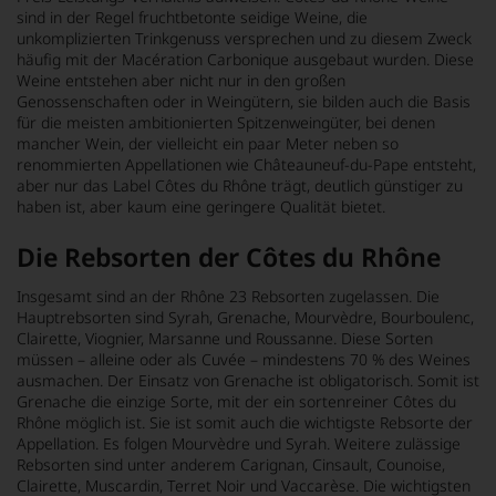
sind in der Regel fruchtbetonte seidige Weine, die
unkomplizierten Trinkgenuss versprechen und zu diesem Zweck
häufig mit der Macération Carbonique ausgebaut wurden. Diese
Weine entstehen aber nicht nur in den großen
Genossenschaften oder in Weingütern, sie bilden auch die Basis
für die meisten ambitionierten Spitzenweingüter, bei denen
mancher Wein, der vielleicht ein paar Meter neben so
renommierten Appellationen wie Châteauneuf-du-Pape entsteht,
aber nur das Label Côtes du Rhône trägt, deutlich günstiger zu
haben ist, aber kaum eine geringere Qualität bietet.
Die Rebsorten der Côtes du Rhône
Insgesamt sind an der Rhône 23 Rebsorten zugelassen. Die
Hauptrebsorten sind Syrah, Grenache, Mourvèdre, Bourboulenc,
Clairette, Viognier, Marsanne und Roussanne. Diese Sorten
müssen – alleine oder als Cuvée – mindestens 70 % des Weines
ausmachen. Der Einsatz von Grenache ist obligatorisch. Somit ist
Grenache die einzige Sorte, mit der ein sortenreiner Côtes du
Rhône möglich ist. Sie ist somit auch die wichtigste Rebsorte der
Appellation. Es folgen Mourvèdre und Syrah. Weitere zulässige
Rebsorten sind unter anderem Carignan, Cinsault, Counoise,
Clairette, Muscardin, Terret Noir und Vaccarèse. Die wichtigsten