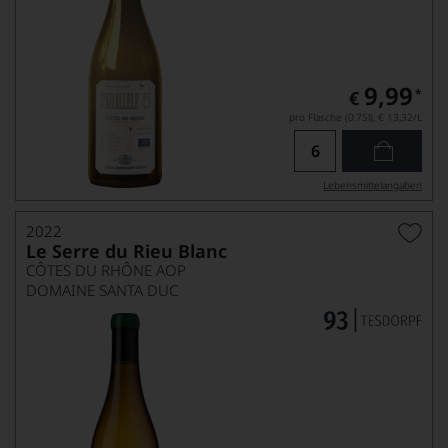
9,99
*
€
pro Flasche (0.75l),
€ 13,32
/L
Lebensmittel­angaben
2022
Le Serre du Rieu Blanc
CÔTES DU RHÔNE AOP
DOMAINE SANTA DUC