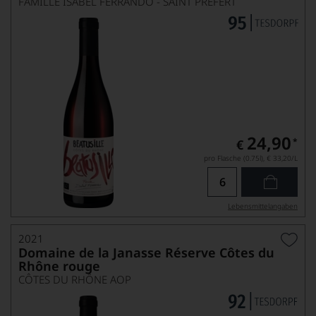
FAMILLE ISABEL FERRANDO - SAINT PRÉFERT
24,90
*
€
pro Flasche (0.75l),
€ 33,20
/L
Lebensmittel­angaben
2021
Domaine de la Janasse Réserve Côtes du
Rhône rouge
CÔTES DU RHÔNE AOP