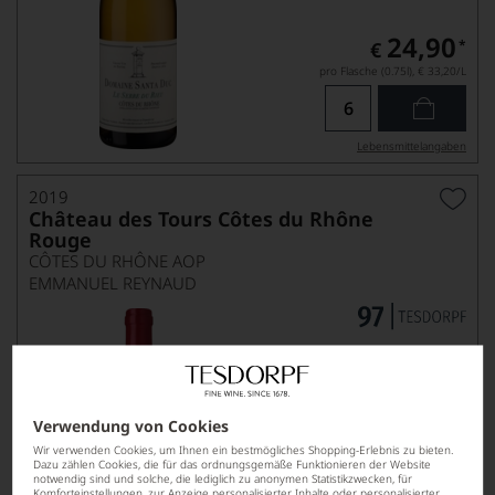
24,90
*
€
pro Flasche (0.75l),
€ 33,20
/L
Lebensmittel­angaben
2019
Château des Tours Côtes du Rhône
Rouge
CÔTES DU RHÔNE AOP
EMMANUEL REYNAUD
Verwendung von Cookies
Wir verwenden Cookies, um Ihnen ein bestmögliches Shopping-Erlebnis zu bieten.
Dazu zählen Cookies, die für das ordnungsgemäße Funktionieren der Website
notwendig sind und solche, die lediglich zu anonymen Statistikzwecken, für
Komforteinstellungen, zur Anzeige personalisierter Inhalte oder personalisierter