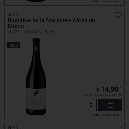
Lebensmittel­angaben
2025
Domaine de la Mordorée Côtes du
Rhône
CÔTES DU RHÔNE AOP
NEU
14,90
*
€
pro Flasche (0.75l),
€ 19,87
/L
Lebensmittel­angaben
2023