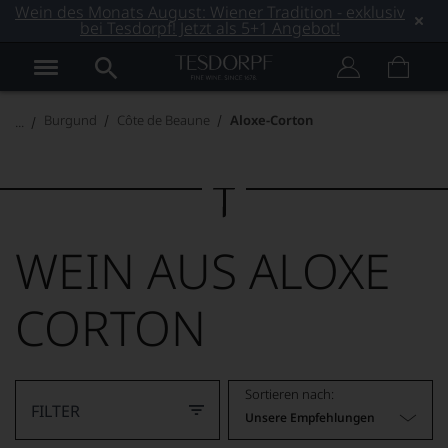
Wein des Monats August: Wiener Tradition - exklusiv
bei Tesdorpf! Jetzt als 5+1 Angebot!
Burgund
Côte de Beaune
Aloxe-Corton
WEIN AUS ALOXE
CORTON
Sortieren nach:
FILTER
Unsere Empfehlungen