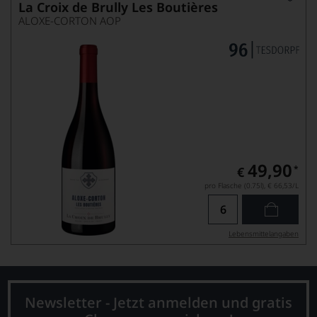
La Croix de Brully Les Boutières
ALOXE-CORTON AOP
49,90
*
€
pro Flasche (0.75l),
€ 66,53
/L
Lebensmittel­angaben
Newsletter - Jetzt anmelden und gratis