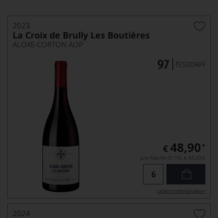
2023
La Croix de Brully Les Boutières
ALOXE-CORTON AOP
48,90
*
€
pro Flasche (0.75l),
€ 65,20
/L
Lebensmittel­angaben
2024