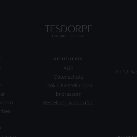
E
RECHTLICHES
t
AGB
Ab 12 Fla
Datenschutz
d
Cookie-Einstellungen
er
Impressum
ordern
Bestellung widerrufen
erben
s
e
chichte