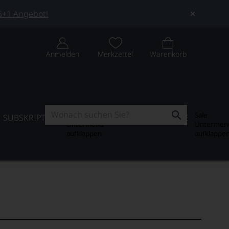
 5+1 Angebot!
Anmelden
Merkzettel
Warenkorb
Subskription
Sale
SUBSKRIPTION
WEIN-JOURNAL
SALE
Untermenü
Untermen
aufklappen
aufklappe