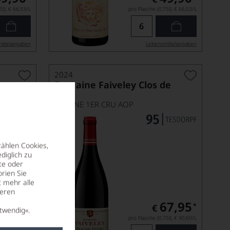
5l),
€ 66,53
/L
pro Flasche (0.75l),
€ 66,53
/L
ittel­angaben
Lebensmittel­angaben
2024
Domaine Faiveley Clos de
l'Ecu
BEAUNE 1ER CRU AOP
zählen Cookies,
diglich zu
te oder
rien Sie
t mehr alle
seren
54,90
67,95
*
*
€
twendig«.
5l),
€ 73,20
/L
pro Flasche (0.75l),
€ 90,60
/L