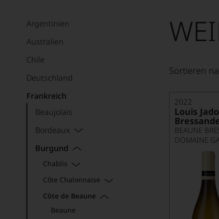
WEI
Argentinien
Australien
Chile
Sortieren na
Deutschland
Frankreich
2022
Louis Jad
Beaujolais
Bressande
Bordeaux
BEAUNE BRE
DOMAINE G
Burgund
Chablis
Côte Chalonnaise
Côte de Beaune
Beaune