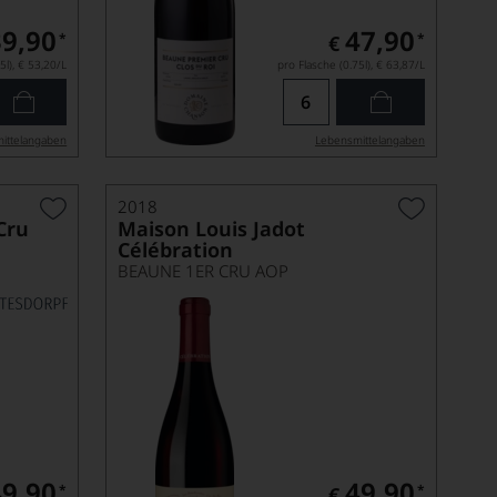
39,90
47,90
*
*
€
5l),
€ 53,20
/L
pro Flasche (0.75l),
€ 63,87
/L
ittel­angaben
Lebensmittel­angaben
2018
Cru
Maison Louis Jadot
Célébration
BEAUNE 1ER CRU AOP
49,90
49,90
*
*
€