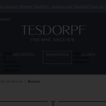
 August: Wiener Tradition - exklusiv bei Tesdorpf! Jetzt als
 werben
Länder
Inspiration
N
NEUHEITEN
IKONEN
INSPIRATION
&
Untermenü
Regionen
aufklappen
Untermenü
aufklappen
Côte de Beaune
Beaune