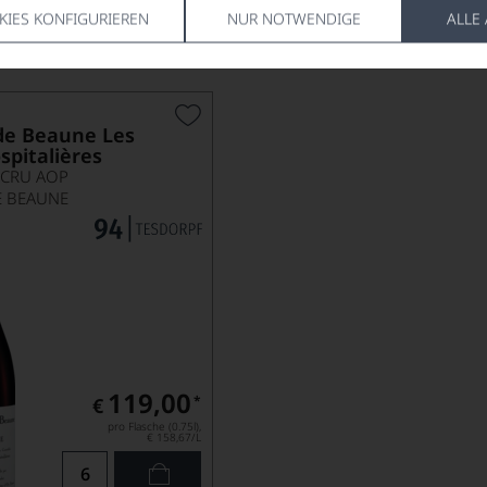
KIES KONFIGURIEREN
NUR NOTWENDIGE
ALLE
Lebensmittel­angaben
Lebensm
de Beaune Les
pitalières
 CRU AOP
E BEAUNE
119,00
*
€
pro Flasche (0.75l),
€ 158,67
/L