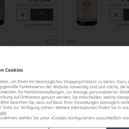
pro Flasche (0.75l),
€ 63,87
/L
pro Flasche (0.7
Lebensmittel­angaben
Lebensm
2020
re et Fils Vignes
Les Epenottes
BEAUNE 1ER CRU AOP
 CRU AOP
MAISON NICOLAS MORIN
n Cookies
ies, um Ihnen ein bestmögliches Shopping-Erlebnis zu bieten. Dazu 
gsgemäße Funktionieren der Website notwendig sind und solche, die le
zwecken, für Komforteinstellungen, zur Anzeige personalisierter Inhal
erbung auf Drittseiten genutzt werden. Sie entscheiden, welche Katego
Bitte beachten Sie, dass auf Basis Ihrer Einstellungen womöglich nich
er Seite zur Verfügung stehen. Weitere Informationen finden Sie in un
ung
.
54,90
*
€
€
zulehnen, wählen Sie unter »Cookies konfigurieren« ausschließlich »no
pro Flasche (0.75l),
€ 73,20
/L
pro Flasche (0.7