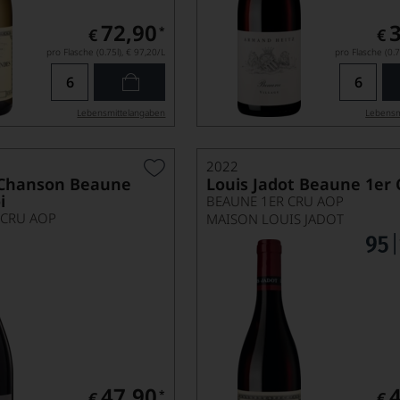
72,90
*
€
€
pro Flasche (0.75l),
€ 97,20
/L
pro Flasche (0.7
Lebensmittel­angaben
Lebensm
2022
Chanson Beaune
Louis Jadot Beaune 1er 
i
BEAUNE 1ER CRU AOP
 CRU AOP
MAISON LOUIS JADOT
47,90
*
€
€