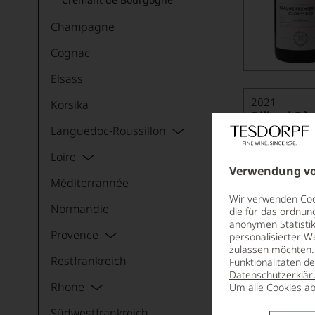
Saint-Romain AOP
Champagne
Cognac
Elsass
2021
Korsika
Billard Pè
Franches
Languedoc-Roussillon
BEAUNE 1ER
Loire
Verwendung vo
Méditerrannée
Wir verwenden Cook
Normandie
die für das ordnun
anonymen Statistik
Provence
personalisierter W
zulassen möchten. 
Restfrankreich
Funktionalitäten d
Datenschutzerklär
Rhone
Um alle Cookies ab
Südwestfrankreich