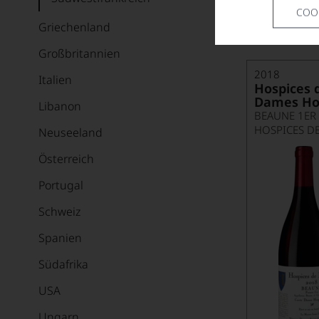
COO
Griechenland
Großbritannien
2018
Italien
Hospices 
Dames Hos
Libanon
BEAUNE 1ER
HOSPICES D
Neuseeland
Österreich
Portugal
Schweiz
Spanien
Südafrika
USA
Ungarn