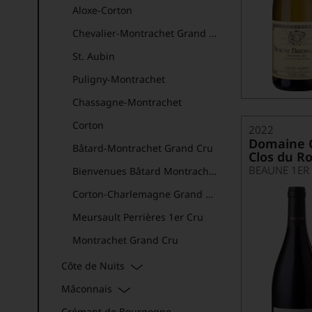
Aloxe-Corton
Chevalier-Montrachet Grand Cru
St. Aubin
Puligny-Montrachet
Chassagne-Montrachet
Corton
2022
Domaine 
Bâtard-Montrachet Grand Cru
Clos du Ro
BEAUNE 1ER
Bienvenues Bâtard Montrachet Grand Cru
Corton-Charlemagne Grand Cru
Meursault Perrières 1er Cru
Montrachet Grand Cru
Santenay
Côte de Nuits
Volnay
Mâconnais
Pommard AOP
Crémant de Bourgogne