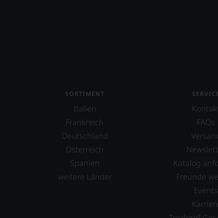
SORTIMENT
SERVIC
Italien
Kontak
Frankreich
FAQs
Deutschland
Versan
Österreich
Newslett
Spanien
Katalog anf
weitere Länder
Freunde w
Event
Karrier
Tesdorpf Ges