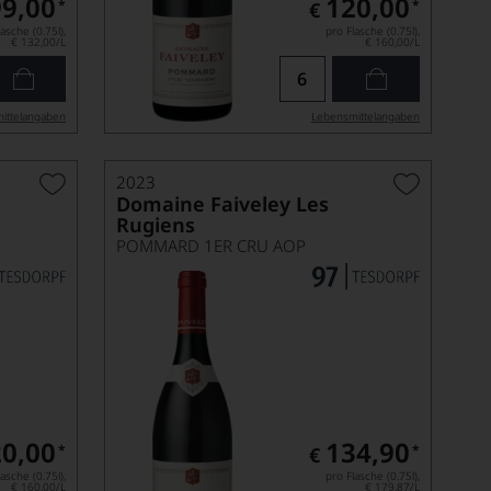
99,00
120,00
*
*
€
asche (0.75l),
pro Flasche (0.75l),
€ 132,00
/L
€ 160,00
/L
ittel­angaben
Lebensmittel­angaben
2023
Domaine Faiveley Les
Rugiens
POMMARD 1ER CRU AOP
0,00
134,90
*
*
€
asche (0.75l),
pro Flasche (0.75l),
€ 160,00
/L
€ 179,87
/L