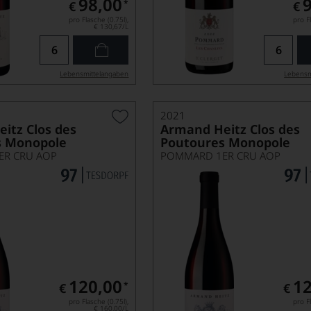
98,00
*
€
€
pro Flasche (0.75l),
pro Fl
€ 130,67
/L
Lebensmittel­angaben
Lebensm
2021
itz Clos des
Armand Heitz Clos des
s Monopole
Poutoures Monopole
R CRU AOP
POMMARD 1ER CRU AOP
120,00
12
*
€
€
pro Flasche (0.75l),
pro Fl
€ 160,00
/L