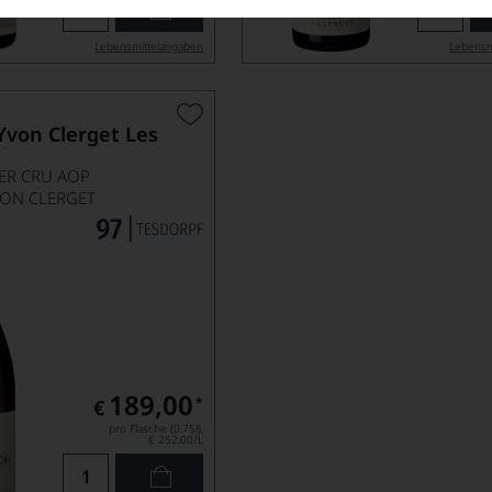
Lebensmittel­angaben
Lebensm
von Clerget Les
R CRU AOP
ON CLERGET
189,00
*
€
pro Flasche (0.75l),
€ 252,00
/L