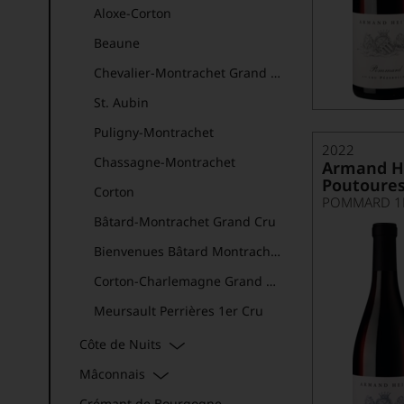
Aloxe-Corton
Beaune
Chevalier-Montrachet Grand Cru
St. Aubin
Puligny-Montrachet
2022
Chassagne-Montrachet
Armand He
Poutoure
Corton
POMMARD 1E
Bâtard-Montrachet Grand Cru
Bienvenues Bâtard Montrachet Grand Cru
Corton-Charlemagne Grand Cru
Meursault Perrières 1er Cru
Montrachet Grand Cru
Côte de Nuits
Santenay
Mâconnais
Volnay
Crémant de Bourgogne