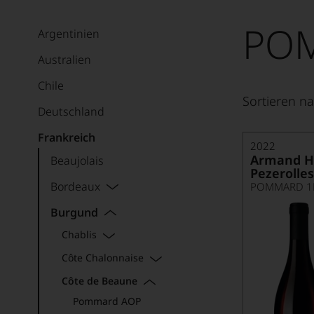
PO
Argentinien
Australien
Chile
Sortieren na
Deutschland
Frankreich
2022
Armand He
Beaujolais
Pezerolles
Bordeaux
POMMARD 1E
Burgund
Chablis
Côte Chalonnaise
Côte de Beaune
Pommard AOP