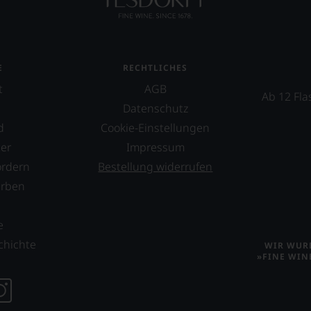
E
RECHTLICHES
t
AGB
Ab 12 Fla
Datenschutz
d
Cookie-Einstellungen
er
Impressum
ordern
Bestellung widerrufen
erben
s
e
chichte
WIR WURD
»FINE WIN