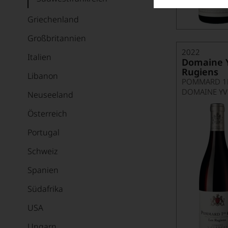
Griechenland
Großbritannien
2022
Italien
Domaine Y
Rugiens
Libanon
POMMARD 1E
DOMAINE YV
Neuseeland
Österreich
Portugal
Schweiz
Spanien
Südafrika
USA
Ungarn