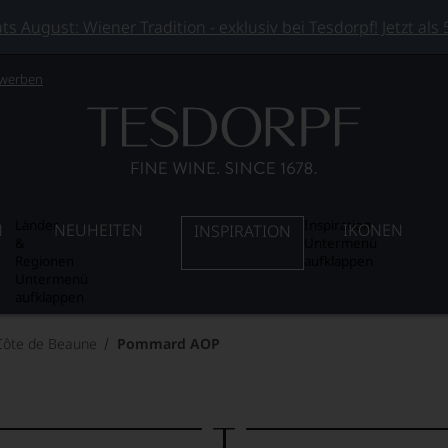
 August: Wiener Tradition - exklusiv bei Tesdorpf! Jetzt als
 werben
Länder
Inspiration
N
NEUHEITEN
IKONEN
INSPIRATION
&
Untermenü
Regionen
aufklappen
Untermenü
aufklappen
Côte de Beaune
Pommard AOP