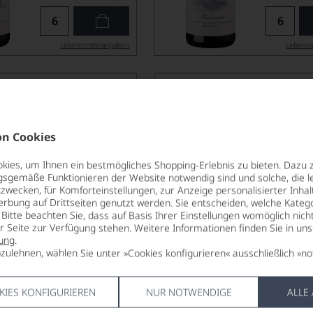
Lebensmittel­angaben
Lebensm
2020
aiveley Les
Domaine Yvon Clerget L
Rugiens
R CRU AOP
POMMARD 1ER CRU AOP
n Cookies
DOMAINE YVON CLERGET
ies, um Ihnen ein bestmögliches Shopping-Erlebnis zu bieten. Dazu 
gsgemäße Funktionieren der Website notwendig sind und solche, die le
zwecken, für Komforteinstellungen, zur Anzeige personalisierter Inhal
erbung auf Drittseiten genutzt werden. Sie entscheiden, welche Katego
Bitte beachten Sie, dass auf Basis Ihrer Einstellungen womöglich nich
er Seite zur Verfügung stehen. Weitere Informationen finden Sie in un
ung
.
nur noch 6 Flaschen
zulehnen, wählen Sie unter »Cookies konfigurieren« ausschließlich »no
verfügbar
134,90
16
*
€
€
pro Flasche (0.75l),
pro Fl
KIES KONFIGURIEREN
NUR NOTWENDIGE
ALLE
€ 179,87
/L