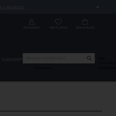
 5+1 Angebot!
Anmelden
Merkzettel
Warenkorb
Subskription
Sale
SUBSKRIPTION
WEIN-JOURNAL
SALE
Untermenü
Untermen
aufklappen
aufklappe