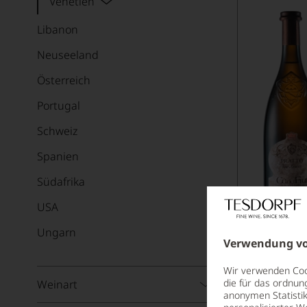
Venetien
Libanon
Neuseeland
Österreich
Portugal
Schweiz
Spanien
Südafrika
USA
Ungarn
Berlucchi 
Verwendung vo
Rosé
FRANCIACOR
Wir verwenden Cook
BERLUCCHI
die für das ordnun
Weinart
anonymen Statistik