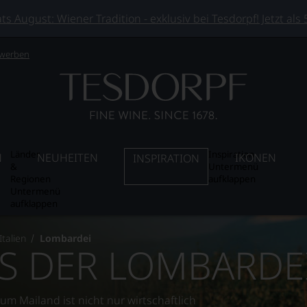
 August: Wiener Tradition - exklusiv bei Tesdorpf! Jetzt als
 werben
Länder
Inspiration
N
NEUHEITEN
IKONEN
INSPIRATION
&
Untermenü
Regionen
aufklappen
Untermenü
aufklappen
Italien
Lombardei
S DER LOMBARDE
m Mailand ist nicht nur wirtschaftlich