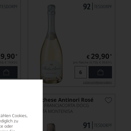
29,90
29,90
*
*
€
5l),
€ 19,93
/L
pro Flasche (0.75l),
€ 39,87
/L
ittel­angaben
Lebensmittel­angaben
e
Marchese Antinori Rosé
BRUT, FRANCIACORTA DOCG
TENUTA MONTENISA
zählen Cookies,
diglich zu
te oder