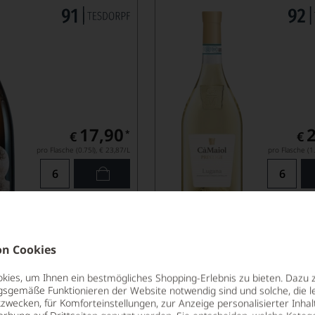
17,90
*
€
€
pro Flasche (0.75l),
€ 23,87
/L
pro Flasche (1.
Lebensmittel­angaben
Lebensm
'61 Franciacorta
Bellavista Grande Cuvé
n Cookies
Alma Brut non Dosato
TA DOCG
FRANCIACORTA DOCG
ies, um Ihnen ein bestmögliches Shopping-Erlebnis zu bieten. Dazu 
BELLAVISTA
gsgemäße Funktionieren der Website notwendig sind und solche, die le
zwecken, für Komforteinstellungen, zur Anzeige personalisierter Inhal