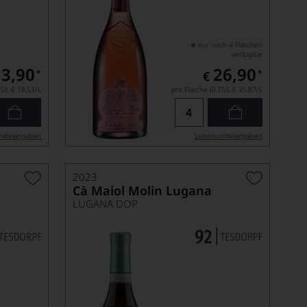
nur noch 4 Flaschen
verfügbar
13,90
26,90
*
*
€
5l),
€ 18,53
/L
pro Flasche (0.75l),
€ 35,87
/L
ittel­angaben
Lebensmittel­angaben
2023
Cà Maiol Molin Lugana
LUGANA DOP