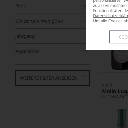
personalisierter W
Preis
zulassen möchten. 
Funktionalitäten d
Datenschutzerklär
Winzer und Weingüter
Um alle Cookies ab
Jahrgang
COO
Appellation
WEITERE FILTER ANZEIGEN
2022
Molin Lug
LUGANA DOC,