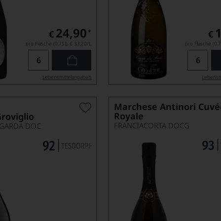
24,90
*
€
€
pro Flasche (0.75l),
€ 33,20
/L
pro Flasche (0.7
Lebensmittel­angaben
Lebensm
Marchese Antinori Cuvé
Royale
roviglio
FRANCIACORTA DOCG
 GARDA DOC