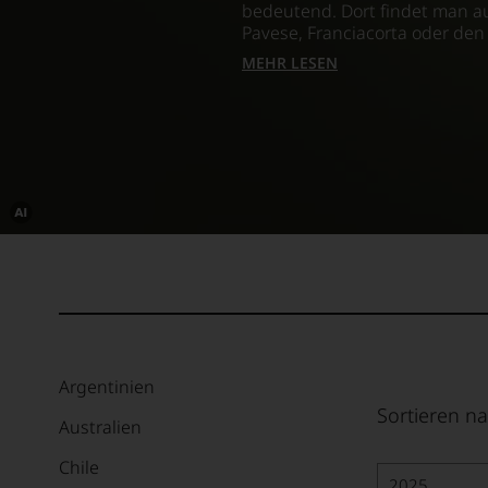
bedeutend. Dort findet man au
Pavese, Franciacorta oder de
MEHR LESEN
Dieses
Bild
wurde
mithilfe
von
KI
verändert.
Argentinien
Sortieren na
Australien
Chile
2025