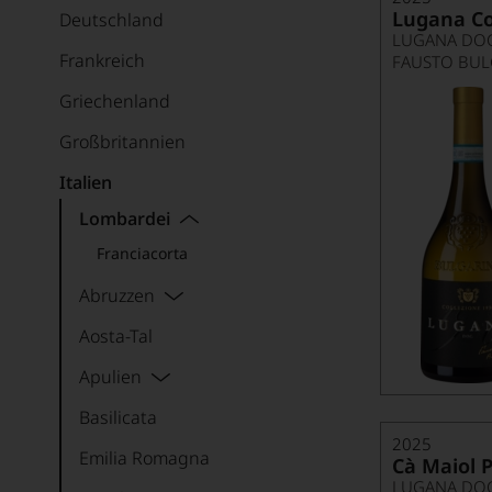
Lugana Co
Deutschland
LUGANA DO
Frankreich
FAUSTO BUL
Griechenland
Großbritannien
Italien
Lombardei
Franciacorta
Abruzzen
Aosta-Tal
Apulien
Basilicata
2025
Emilia Romagna
Cà Maiol 
LUGANA DO