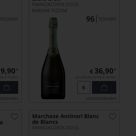
FRANCIACORTA DOCG
BARONE PIZZINI
9,90
36,90
*
*
€
5l),
€ 13,20
/L
pro Flasche (0.75l),
€ 49,20
/L
ittel­angaben
Lebensmittel­angaben
Marchese Antinori Blanc
de Blancs
na
FRANCIACORTA DOCG