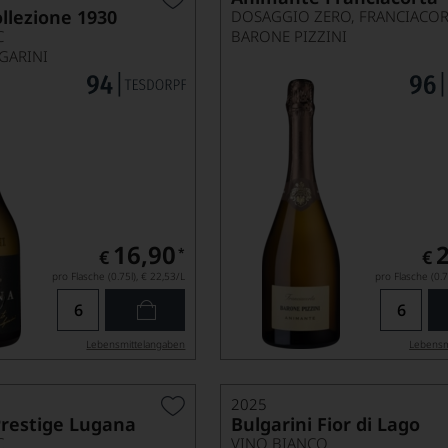
llezione 1930
C
BARONE PIZZINI
GARINI
16,90
*
€
€
pro Flasche (0.75l),
€ 22,53
/L
pro Flasche (0.7
Lebensmittel­angaben
Lebensm
2025
Prestige Lugana
Bulgarini Fior di Lago
C
VINO BIANCO