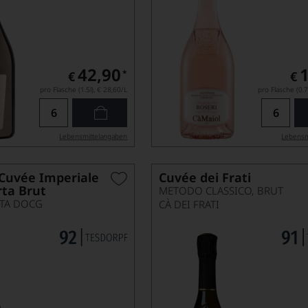
42,90
*
€
€
pro Flasche (1.5l),
€ 28,60
/L
pro Flasche (0.7
Lebensmittel­angaben
Lebensm
 Cuvée Imperiale
Cuvée dei Frati
rta Brut
METODO CLASSICO, BRUT
TA DOCG
CÀ DEI FRATI