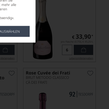
rien Sie
t mehr alle
seren
twendig«.
 AUSWÄHLEN
35,00
33,90
*
*
€
5l),
€ 46,67
/L
pro Flasche (0.75l),
€ 45,20
/L
ittel­angaben
Lebensmittel­angaben
Rose Cuvée dei Frati
tto
BRUT METODO CLASSICO
CÀ DEI FRATI