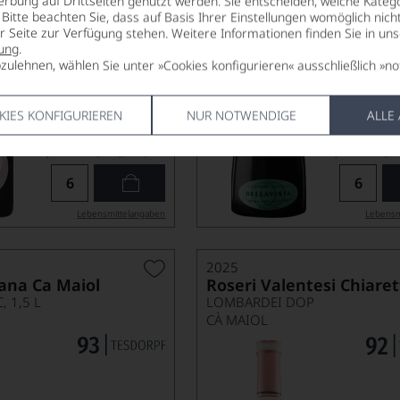
erbung auf Drittseiten genutzt werden. Sie entscheiden, welche Katego
Bitte beachten Sie, dass auf Basis Ihrer Einstellungen womöglich nich
er Seite zur Verfügung stehen. Weitere Informationen finden Sie in un
ung
.
zulehnen, wählen Sie unter »Cookies konfigurieren« ausschließlich »no
KIES KONFIGURIEREN
NUR NOTWENDIGE
ALLE
27,90
*
€
€
pro Flasche (0.75l),
€ 37,20
/L
pro Flasche (0.7
Lebensmittel­angaben
Lebensm
2025
ana Ca Maiol
Roseri Valentesi Chiare
 1,5 L
LOMBARDEI DOP
CÀ MAIOL