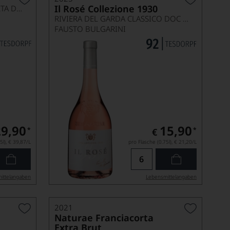
Il Rosé Collezione 1930
DOSAGGIO ZERO, FRANCIACORTA DOC
RIVIERA DEL GARDA CLASSICO DOC CHIARETTO
FAUSTO BULGARINI
29,90
15,90
*
*
€
5l),
€ 39,87
/L
pro Flasche (0.75l),
€ 21,20
/L
ittel­angaben
Lebensmittel­angaben
2021
Naturae Franciacorta
Extra Brut