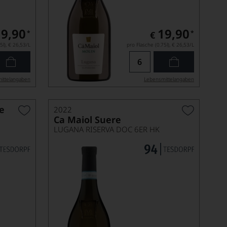
19,90
19,90
*
*
€
5l),
€ 26,53
/L
pro Flasche (0.75l),
€ 26,53
/L
ittel­angaben
Lebensmittel­angaben
e
2022
Ca Maiol Suere
LUGANA RISERVA DOC 6ER HK