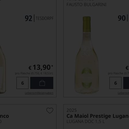
FAUSTO BULGARINI
13,90
*
€
€
pro Flasche (0.75l),
€ 18,53
/L
pro Flasche (0.7
Lebensmittel­angaben
Lebensm
2025
anco
Ca Maiol Prestige Luga
O
LUGANA DOC 1,5 L