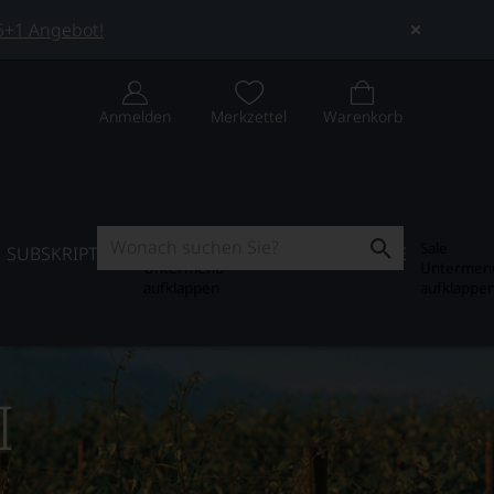
 5+1 Angebot!
Anmelden
Merkzettel
Warenkorb
Subskription
Sale
SUBSKRIPTION
WEIN-JOURNAL
SALE
Untermenü
Untermen
aufklappen
aufklappe
I