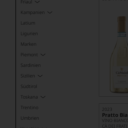
Friaul
Kampanien
Latium
Ligurien
Marken
Piemont
Sardinien
Sizilien
Südtirol
Toskana
Trentino
2023
Pratto Bi
Umbrien
VINO BIANC
CÀ DEI FRATI