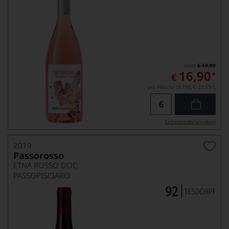
statt
€ 19,90
16,90
*
€
pro Flasche (0.75l),
€ 22,53
/L
Lebensmittel­angaben
2019
Passorosso
ETNA ROSSO DOC
PASSOPISCIARO