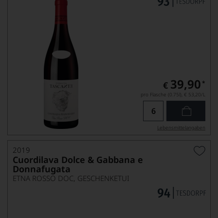
39,90
*
€
pro Flasche (0.75l),
€ 53,20
/L
Lebensmittel­angaben
2019
Cuordilava Dolce & Gabbana e
Donnafugata
ETNA ROSSO DOC, GESCHENKETUI