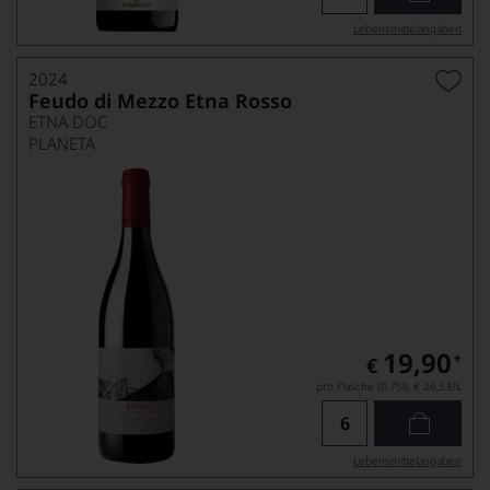
Lebensmittel­angaben
2024
Feudo di Mezzo Etna Rosso
ETNA DOC
PLANETA
19,90
*
€
pro Flasche (0.75l),
€ 26,53
/L
Lebensmittel­angaben