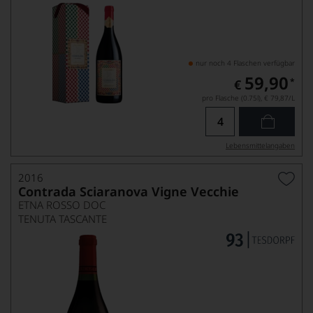
nur noch 4 Flaschen verfügbar
59,90
*
€
pro Flasche (0.75l),
€ 79,87
/L
Lebensmittel­angaben
2016
Contrada Sciaranova Vigne Vecchie
ETNA ROSSO DOC
TENUTA TASCANTE