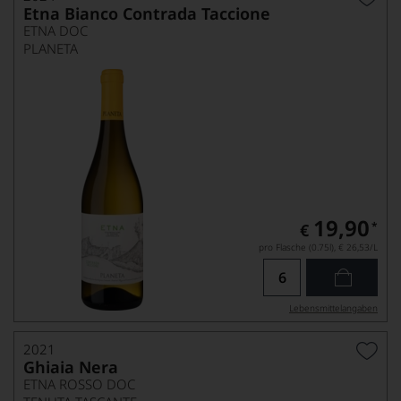
Etna Bianco Contrada Taccione
ETNA DOC
PLANETA
19,90
*
€
pro Flasche (0.75l),
€ 26,53
/L
Lebensmittel­angaben
2021
Ghiaia Nera
ETNA ROSSO DOC