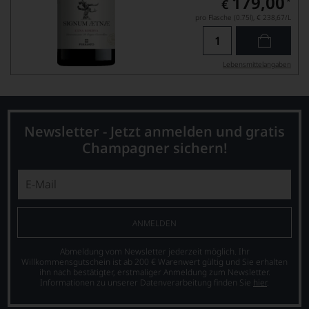
179,00
*
€
pro Flasche (0.75l),
€ 238,67
/L
Lebensmittel­angaben
Newsletter - Jetzt anmelden und gratis
Champagner sichern!
ANMELDEN
Abmeldung vom Newsletter jederzeit möglich. Ihr
Willkommensgutschein ist ab 200 € Warenwert gültig und Sie erhalten
ihn nach bestätigter, erstmaliger Anmeldung zum Newsletter.
Informationen zu unserer Datenverarbeitung finden Sie
hier
.