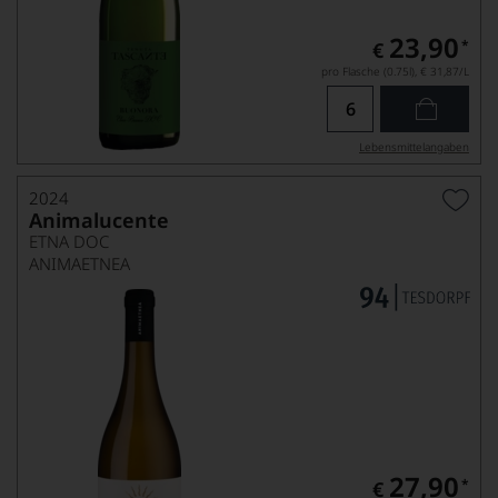
23,90
*
€
pro Flasche (0.75l),
€ 31,87
/L
Lebensmittel­angaben
2024
Animalucente
ETNA DOC
ANIMAETNEA
27,90
*
€