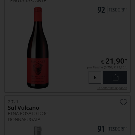
TENUTA TASCANTE
21,90
*
€
pro Flasche (0.75l),
€ 29,20
/L
Lebensmittel­angaben
2021
Sul Vulcano
ETNA ROSATO DOC
DONNAFUGATA