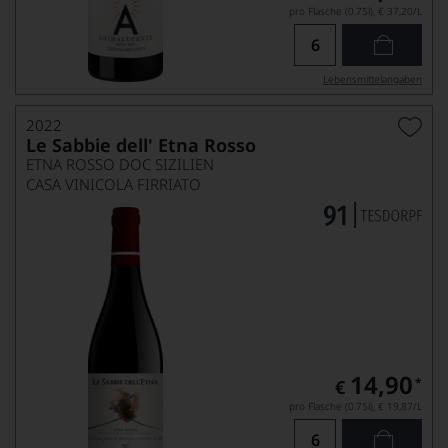
pro Flasche (0.75l),
€ 37,20
/L
Lebensmittel­angaben
2022
Le Sabbie dell' Etna Rosso
ETNA ROSSO DOC SIZILIEN
CASA VINICOLA FIRRIATO
14,90
*
€
pro Flasche (0.75l),
€ 19,87
/L