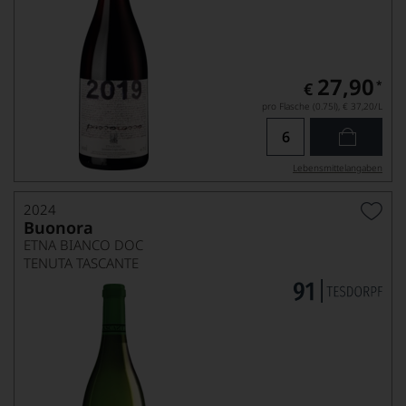
27,90
*
€
pro Flasche (0.75l),
€ 37,20
/L
Lebensmittel­angaben
2024
Buonora
ETNA BIANCO DOC
TENUTA TASCANTE