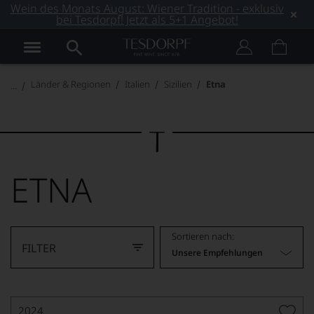
Wein des Monats August: Wiener Tradition - exklusiv
bei Tesdorpf! Jetzt als 5+1 Angebot!
Länder & Regionen
Italien
Sizilien
Etna
ETNA
Sortieren nach:
FILTER
Unsere Empfehlungen
2024