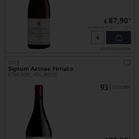
87,90
*
€
pro Flasche (0.75l),
€ 117,20
/L
Lebensmittel­angaben
2015
Signum Aetnae Firriato
ETNA DOC, HOLZKISTE