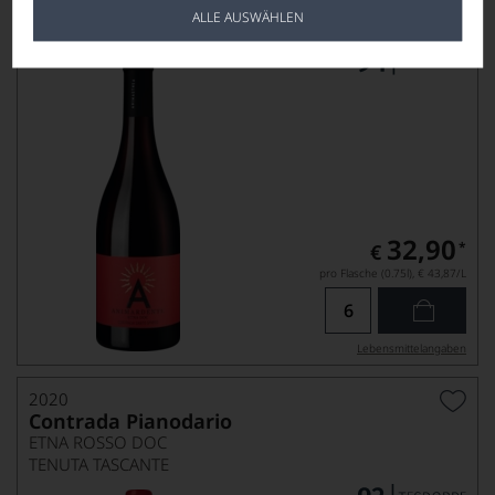
ETNA DOC
ALLE AUSWÄHLEN
ANIMAETNEA
32,90
*
€
pro Flasche (0.75l),
€ 43,87
/L
Lebensmittel­angaben
2020
Contrada Pianodario
ETNA ROSSO DOC
TENUTA TASCANTE