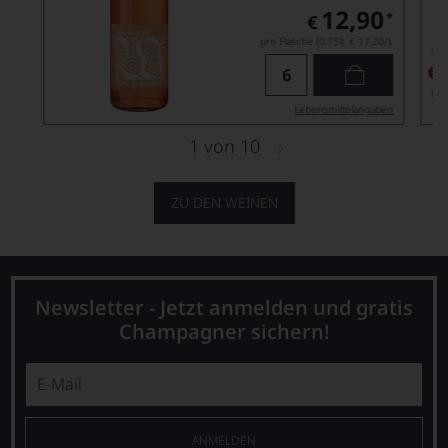
12,90
*
€
pro Flasche (0.75l),
€ 17,20
/L
sta
€
pro
Lebensmittel­angaben
1
von
10
ZU DEN WEINEN
Newsletter - Jetzt anmelden und gratis
Champagner sichern!
ANMELDEN