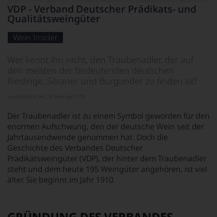
Dieses
VDP - Verband Deutscher Prädikats- und
Bild
Qualitätsweingüter
wurde
mithilfe
von
Wein Insider
KI
verändert.
Wer kennt ihn nicht, den Traubenadler, der auf
den meisten der bedeutenden deutschen
Rieslinge, Silvaner und Burgunder zu finden ist?
Veröffentlicht am 28. Februar 2018
Der Traubenadler ist zu einem Symbol geworden für den
enormen Aufschwung, den der deutsche Wein seit der
Jahrtausendwende genommen hat. Doch die
Geschichte des Verbandes Deutscher
Prädikatsweingüter (VDP), der hinter dem Traubenadler
steht und dem heute 195 Weingüter angehören, ist viel
älter. Sie beginnt im Jahr 1910.
GRÜNDUNG DES VERBANDES