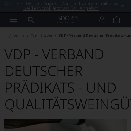
Wein des Monats August: Wiener Tradition - exklusiv
bei Tesdorpf! Jetzt als 5+1 Angebot!
Journal
Wein Insider
VDP - Verband Deutscher Prädikats - u
VDP - VERBAND
DEUTSCHER
PRÄDIKATS - UND
QUALITÄTSWEINGÜ