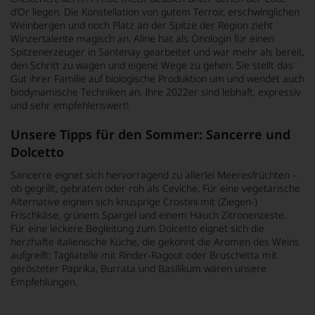
d’Or liegen. Die Konstellation von gutem Terroir, erschwinglichen
Weinbergen und noch Platz an der Spitze der Region zieht
Winzertalente magisch an. Aline hat als Önologin für einen
Spitzenerzeuger in Santenay gearbeitet und war mehr als bereit,
den Schritt zu wagen und eigene Wege zu gehen. Sie stellt das
Gut ihrer Familie auf biologische Produktion um und wendet auch
biodynamische Techniken an. Ihre 2022er sind lebhaft, expressiv
und sehr empfehlenswert!
Unsere Tipps für den Sommer: Sancerre und
Dolcetto
Sancerre eignet sich hervorragend zu allerlei Meeresfrüchten –
ob gegrillt, gebraten oder roh als Ceviche. Für eine vegetarische
Alternative eignen sich knusprige Crostini mit (Ziegen-)
Frischkäse, grünem Spargel und einem Hauch Zitronenzeste.
Für eine leckere Begleitung zum Dolcetto eignet sich die
herzhafte italienische Küche, die gekonnt die Aromen des Weins
aufgreift: Tagliatelle mit Rinder-Ragout oder Bruschetta mit
gerösteter Paprika, Burrata und Basilikum wären unsere
Empfehlungen.