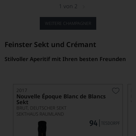
1
von
2
WEITERE CHAMPAGNER
Feinster Sekt und Crémant
Stilvoller Aperitif mit Ihren besten Freunden
H
2017
Nouvelle Époque Blanc de Blancs
BR
Sekt
W
BRUT, DEUTSCHER SEKT
SEKTHAUS RAUMLAND