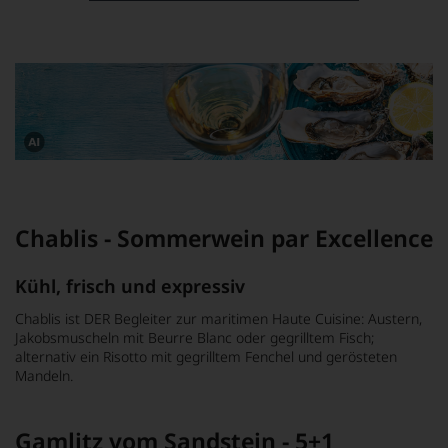
Dieses
Bild
wurde
mithilfe
von
Chablis - Sommerwein par Excellence
KI
verändert.
Kühl, frisch und expressiv
Chablis ist DER Begleiter zur maritimen Haute Cuisine: Austern,
Jakobsmuscheln mit Beurre Blanc oder gegrilltem Fisch;
alternativ ein Risotto mit gegrilltem Fenchel und gerösteten
Mandeln.
Gamlitz vom Sandstein - 5+1