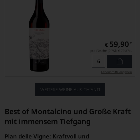
59,90
*
€
pro Flasche (0.75l),
€ 79,87
/L
Lebensmittel­angaben
WEITERE WEINE AUS CHIANTI
Best of Montalcino und Große Kraft
mit immensem Tiefgang
Pian delle Vigne: Kraftvoll und