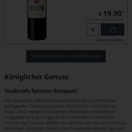
19,90
*
€
pro Flasche (0.75l),
€ 26,53
/L
Lebensmittel­angaben
WEITERE WEINE AUS SAINT-ÉMILION
Königlicher Genuss
Tesdorpfs feinster Rotspon!
Der klassische Lübecker Rotspon präsentiert sich mit einer
aufregenden Cuvée aus zumeist Petit Verdot und Cabernet
Franc. Diese beiden fantastischen Rebsorten entwickeln im
Languedoc eine ganz eigene, faszinierende Charakteristik.
Inmitten der Coteaux d‘Ensérune befindet sich mit dem »Gâteau
du Roi« ein absolutes Unikat unter Frankreichs Weinbergen, das