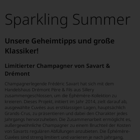
wurde
mithilfe
von
Sparkling Summer
KI
verändert.
Unsere Geheimtipps und große
Klassiker!
Limitierter Champagner von Savart &
Drémont
Champagnerlegende Frédéric Savart hat sich mit dem
Handelshaus Drémont Père & Fils aus Sillery
zusammengeschlossen, um die Éphémère-Kollektion zu
kreieren. Dieses Projekt, initiiert im Jahr 2014, zielt darauf ab,
ausgewählte Cuvées aus erstklassigen Lagen, hauptsächlich
Grands-Crus, zu präsentieren und dabei den Charakter jedes
Jahrgangs hervorzuheben. Die Zusammenarbeit ermöglicht es,
außergewöhnliche Champagner zu einem Bruchteil der Kosten
von Savarts regulären Abfüllungen anzubieten. Die Éphémère-
Cuvées sind streng limitiert und variieren je nach Jahrgang,