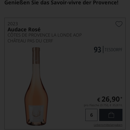
Genießen Sie das Savoir-vivre der Provence!
2023
Audace Rosé
CÔTES DE PROVENCE LA LONDE AOP
CHÂTEAU PAS DU CERF
26,90
*
€
pro Flasche (0.75l),
€ 35,87
/L
Lebensmittel­angaben