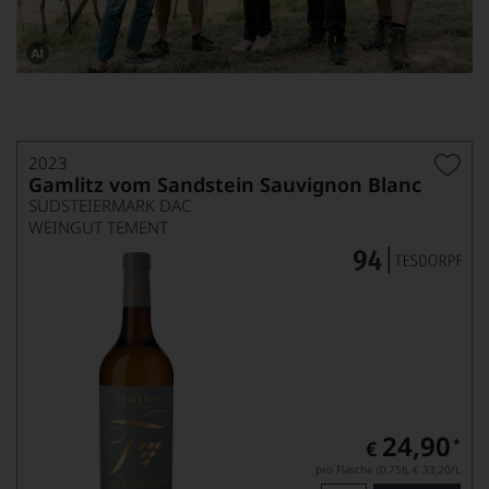
Dieses
Bild
wurde
mithilfe
von
KI
2023
verändert.
Gamlitz vom Sandstein Sauvignon Blanc
SÜDSTEIERMARK DAC
WEINGUT TEMENT
24,90
*
€
pro Flasche (0.75l),
€ 33,20
/L