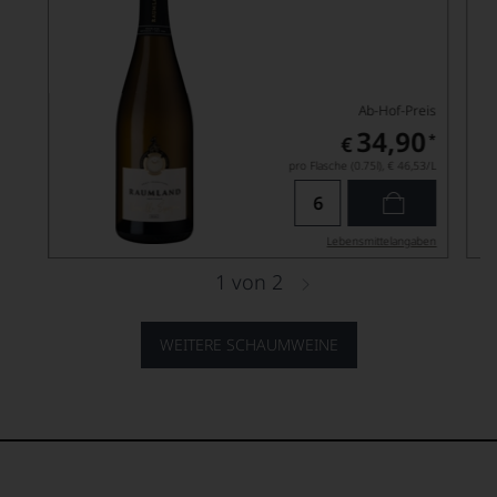
Ab-Hof-Preis
34,90
*
€
pro Flasche (0.75l),
€ 46,53
/L
Lebensmittel­angaben
1
von
2
WEITERE SCHAUMWEINE