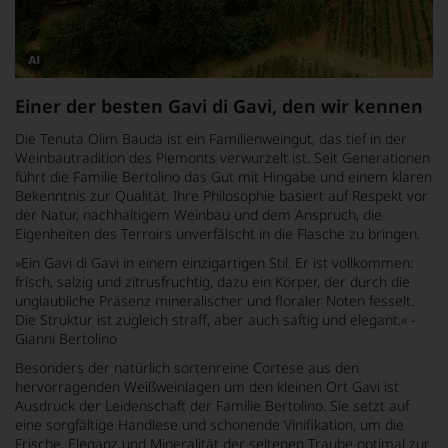
Dieses
Bild
Einer der besten Gavi di Gavi, den wir kennen
wurde
mithilfe
Die Tenuta Olim Bauda ist ein Familienweingut, das tief in der
von
KI
Weinbautradition des Piemonts verwurzelt ist. Seit Generationen
verändert.
führt die Familie Bertolino das Gut mit Hingabe und einem klaren
Bekenntnis zur Qualität. Ihre Philosophie basiert auf Respekt vor
der Natur, nachhaltigem Weinbau und dem Anspruch, die
Eigenheiten des Terroirs unverfälscht in die Flasche zu bringen.
»
Ein Gavi di Gavi in einem einzigartigen Stil. Er ist vollkommen:
frisch, salzig und zitrusfruchtig, dazu ein Körper, der durch die
unglaubliche Präsenz mineralischer und floraler Noten fesselt.
Die Struktur ist zugleich straff, aber auch saftig und elegant.
« -
Gianni Bertolino
Besonders der natürlich sortenreine Cortese aus den
hervorragenden Weißweinlagen um den kleinen Ort Gavi ist
Ausdruck der Leidenschaft der Familie Bertolino. Sie setzt auf
eine sorgfältige Handlese und schonende Vinifikation, um die
Frische, Eleganz und Mineralität der seltenen Traube optimal zur