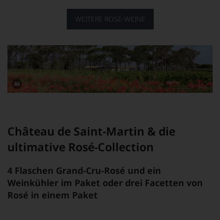
WEITERE ROSÉ-WEINE
Dieses
Bild
wurde
mithilfe
von
Château de Saint-Martin & die
KI
verändert.
ultimative Rosé-Collection
4 Flaschen Grand-Cru-Rosé und ein
Weinkühler im Paket oder drei Facetten von
Rosé in einem Paket