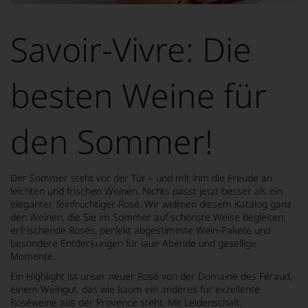
Dieses
Bild
wurde
Savoir-Vivre: Die
mithilfe
von
KI
verändert.
besten Weine für
den Sommer!
Der Sommer steht vor der Tür – und mit ihm die Freude an
leichten und frischen Weinen. Nichts passt jetzt besser als ein
eleganter, feinfruchtiger Rosé. Wir widmen diesem Katalog ganz
den Weinen, die Sie im Sommer auf schönste Weise begleiten:
erfrischende Rosés, perfekt abgestimmte Wein-Pakete und
besondere Entdeckungen für laue Abende und gesellige
Momente.
Ein Highlight ist unser neuer Rosé von der Domaine des Féraud,
einem Weingut, das wie kaum ein anderes für exzellente
Roséweine aus der Provence steht. Mit Leidenschaft,