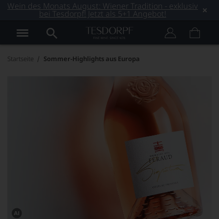
Wein des Monats August: Wiener Tradition - exklusiv
bei Tesdorpf! Jetzt als 5+1 Angebot!
Startseite
Sommer-Highlights aus Europa