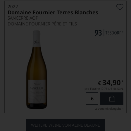
2022
Domaine Fournier Terres Blanches
SANCERRE AOP
DOMAINE FOURNIER PÈRE ET FILS
34,90
*
€
pro Flasche (0.75l),
€ 46,53
/L
Lebensmittel­angaben
WEITERE WEINE VON ALINE BEAUNÉ