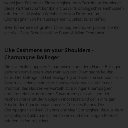
wobei jede Edition die Einzigartigkeit ihres Terroirs widerspiegelt.
Diese Partnerschaft kombiniert Savarts önologisches Fachwissen
mit den erstklassigen Weinbergen von Drémont, um
Champagner von herausragender Qualität zu schaffen.
»
Der Éphémère ist großes Champagnerkino, verpassen Sie ihn
nicht!
« - Carla Scheibler, Wine Buyer & Wine Economist
Like Cashmere on your Shoulders -
Champagne Bollinger
Die kraftvollen, üppigen Schaumweine aus dem Hause Bollinger
gehören zum Besten, was man aus der Champagne kaufen
kann. Der Bollinger-Stil ist einzigartig und sofort erkennbar – ein
Ausdruck leidenschaftlicher Handwerkskunst, die tief in der
Tradition des Hauses verwurzelt ist. Bollinger Champagner
entfalten ein harmonisches Zusammenspiel zwischen der
reichen Intensität der üppigen Pinot Noirs und der spritzigen
Frische der Chardonnays aus der Côte des Blancs. Die
Champagner sind ein Erlebnis cremiger Spritzigkeit, die aus dem
sorgfältigen Ausbau in Eichenfässern und dem langen Kontakt
mit den Hefen resultiert.