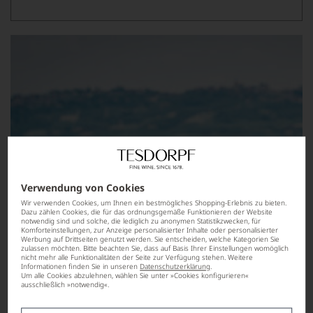
Verwendung von Cookies
Wir verwenden Cookies, um Ihnen ein bestmögliches Shopping-Erlebnis zu bieten.
Dazu zählen Cookies, die für das ordnungsgemäße Funktionieren der Website
notwendig sind und solche, die lediglich zu anonymen Statistikzwecken, für
Komforteinstellungen, zur Anzeige personalisierter Inhalte oder personalisierter
Werbung auf Drittseiten genutzt werden. Sie entscheiden, welche Kategorien Sie
zulassen möchten. Bitte beachten Sie, dass auf Basis Ihrer Einstellungen womöglich
nicht mehr alle Funktionalitäten der Seite zur Verfügung stehen. Weitere
Informationen finden Sie in unseren
Datenschutzerklärung
.
Um alle Cookies abzulehnen, wählen Sie unter »Cookies konfigurieren«
ausschließlich »notwendig«.