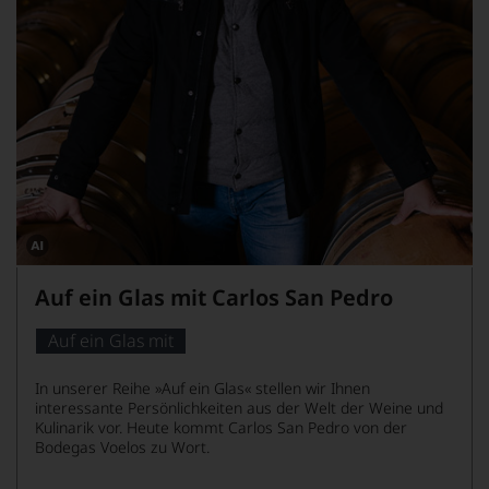
Dieses
Bild
Auf ein Glas mit Carlos San Pedro
wurde
mithilfe
von
Auf ein Glas mit
KI
verändert.
In unserer Reihe »Auf ein Glas« stellen wir Ihnen
interessante Persönlichkeiten aus der Welt der Weine und
Kulinarik vor. Heute kommt Carlos San Pedro von der
Bodegas Voelos zu Wort.