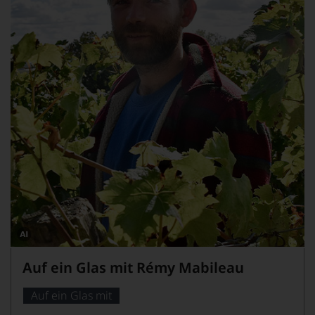
Dieses
Bild
Auf ein Glas mit Rémy Mabileau
wurde
mithilfe
von
Auf ein Glas mit
KI
verändert.