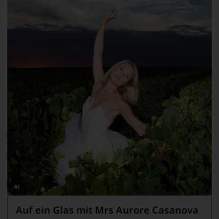
Dieses
Bild
Auf ein Glas mit Mrs Aurore Casanova
wurde
mithilfe