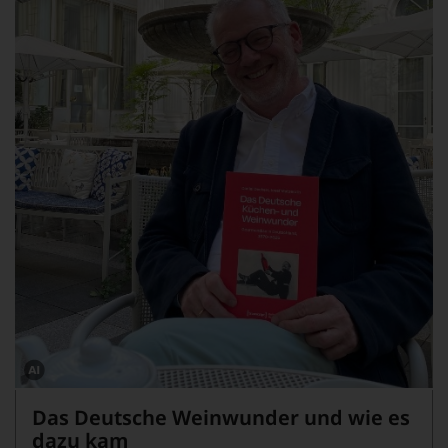
Dieses
Bild
Das Deutsche Weinwunder und wie es
wurde
mithilfe
dazu kam