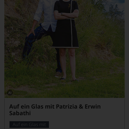
Dieses
Bild
Auf ein Glas mit Patrizia & Erwin
wurde
mithilfe
Sabathi
von
KI
verändert.
Auf ein Glas mit