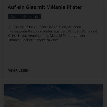
Dieses
Bild
Auf ein Glas mit Mélanie Pfister
wurde
mithilfe
von
Auf ein Glas mit
KI
verändert.
In unserer Reihe »Auf ein Glas« stellen wir Ihnen
interessante Persönlichkeiten aus der Welt der Weine und
Kulinarik vor. Heute kommt Mélanie Pfister von der
Domaine Mélanie Pfister zu Wort.
MEHR LESEN