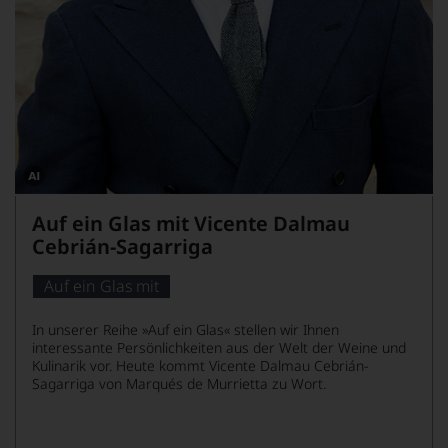
Dieses
Bild
Auf ein Glas mit Vicente Dalmau
wurde
mithilfe
Cebrián-Sagarriga
von
KI
verändert.
Auf ein Glas mit
In unserer Reihe »Auf ein Glas« stellen wir Ihnen
interessante Persönlichkeiten aus der Welt der Weine und
Kulinarik vor. Heute kommt Vicente Dalmau Cebrián-
Sagarriga von Marqués de Murrietta zu Wort.