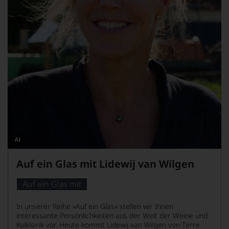
Dieses
Bild
Auf ein Glas mit Lidewij van Wilgen
wurde
mithilfe
von
Auf ein Glas mit
KI
verändert.
In unserer Reihe »Auf ein Glas« stellen wir Ihnen
interessante Persönlichkeiten aus der Welt der Weine und
Kulinarik vor. Heute kommt Lidewij van Wilgen von Terre