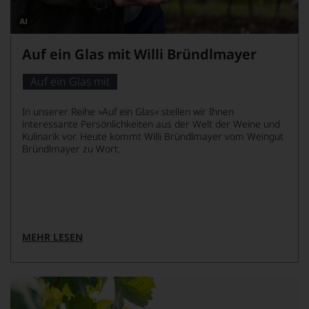
Dieses
Bild
Auf ein Glas mit Willi Bründlmayer
wurde
mithilfe
von
Auf ein Glas mit
KI
verändert.
In unserer Reihe »Auf ein Glas« stellen wir Ihnen
interessante Persönlichkeiten aus der Welt der Weine und
Kulinarik vor. Heute kommt Willi Bründlmayer vom Weingut
Bründlmayer zu Wort.
MEHR LESEN