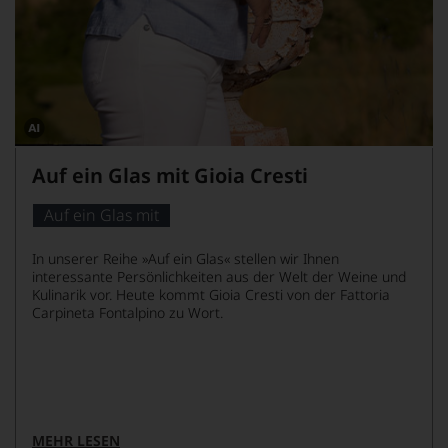
Dieses
Bild
Auf ein Glas mit Gioia Cresti
wurde
mithilfe
von
Auf ein Glas mit
KI
verändert.
In unserer Reihe »Auf ein Glas« stellen wir Ihnen
interessante Persönlichkeiten aus der Welt der Weine und
Kulinarik vor. Heute kommt Gioia Cresti von der Fattoria
Carpineta Fontalpino zu Wort.
MEHR LESEN