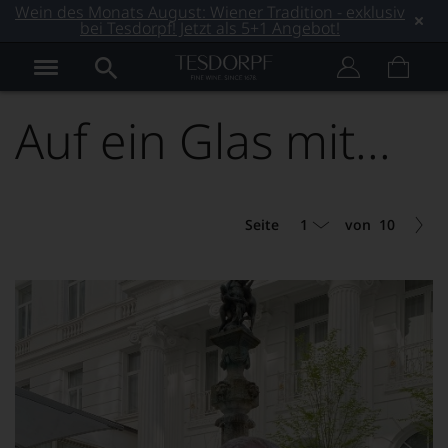
Wein des Monats August: Wiener Tradition - exklusiv
bei Tesdorpf! Jetzt als 5+1 Angebot!
Auf ein Glas mit...
1
Seite
von
10