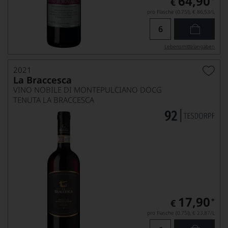
64,90
€
pro Flasche (0.75l),
€ 86,53
/L
Lebensmittel­angaben
2021
La Braccesca
VINO NOBILE DI MONTEPULCIANO DOCG
TENUTA LA BRACCESCA
17,90
*
€
pro Flasche (0.75l),
€ 23,87
/L