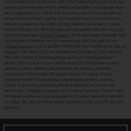
reift mindestens 36 Monate. Der Vino Nobile hatte jedoch in den
letzten Jahren immer mehr damit zu kämpfen, dass Modernisten
den Sangiovese vor allem mit französischen Sorten wie Merlot
anreichern, den Wein gerne stark extrahieren und in kleineren
Fässern ausbauen, was den Stil des Weines verändert, zumal
laut Richtlinien nur 70 % Sangiovese verwendet werden müssen
und nicht wie beim
Chianti Classico
80 % oder beim Brunello 100
%. Ähnliche Probleme der Verwässerung des Stils gibt es im
Chianti Classico,
und in beiden Fällen hat man mittlerweile darauf
reagiert. Mit dem 2024 veröffentlichten Jahrgang 2020 wird es
den Vino Nobile di Montepulciano auch als Einzellagenwein
geben. Das Consorzio hat zwölf historische Einzellagen (pievi)
definiert, deren Weine nun oberhalb der Riserva und des
klassischen Vino Nobile die Spitze bilden. Für diese Weine
müssen nun 85 % Sangiovese Verwendung finden, und als
Cuvée-Ergänzung sind ausschließlich klassische Sorten wie
Mammolo, Ciliegiolo, Canaiolo und Colorino erlaubt. Zudem darf
ein Pieve Nobile nur aus gutseigenen Trauben gekeltert werden.
So sollte der Spitzen-Vino Nobile gestärkt in die Zukunft starten
können!