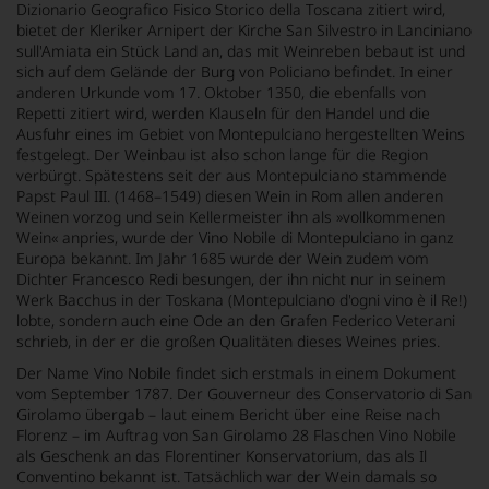
Dizionario Geografico Fisico Storico della Toscana zitiert wird,
bietet der Kleriker Arnipert der Kirche San Silvestro in Lanciniano
sull'Amiata ein Stück Land an, das mit Weinreben bebaut ist und
sich auf dem Gelände der Burg von Policiano befindet. In einer
anderen Urkunde vom 17. Oktober 1350, die ebenfalls von
Repetti zitiert wird, werden Klauseln für den Handel und die
Ausfuhr eines im Gebiet von Montepulciano hergestellten Weins
festgelegt. Der Weinbau ist also schon lange für die Region
verbürgt. Spätestens seit der aus Montepulciano stammende
Papst Paul III. (1468–1549) diesen Wein in Rom allen anderen
Weinen vorzog und sein Kellermeister ihn als »vollkommenen
Wein« anpries, wurde der Vino Nobile di Montepulciano in ganz
Europa bekannt. Im Jahr 1685 wurde der Wein zudem vom
Dichter Francesco Redi besungen, der ihn nicht nur in seinem
Werk Bacchus in der Toskana (Montepulciano d'ogni vino è il Re!)
lobte, sondern auch eine Ode an den Grafen Federico Veterani
schrieb, in der er die großen Qualitäten dieses Weines pries.
Der Name Vino Nobile findet sich erstmals in einem Dokument
vom September 1787. Der Gouverneur des Conservatorio di San
Girolamo übergab – laut einem Bericht über eine Reise nach
Florenz – im Auftrag von San Girolamo 28 Flaschen Vino Nobile
als Geschenk an das Florentiner Konservatorium, das als Il
Conventino bekannt ist. Tatsächlich war der Wein damals so