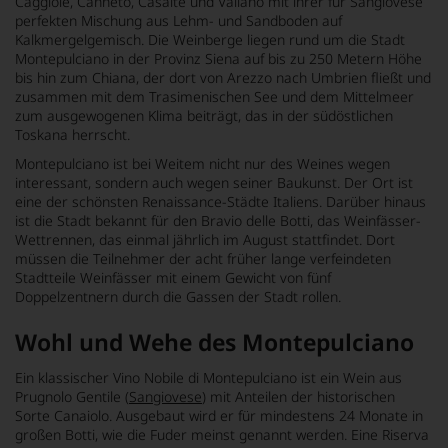
Caggiole, Canneto, Casalte und Valiano mit ihrer für Sangiovese
perfekten Mischung aus Lehm- und Sandboden auf
Kalkmergelgemisch. Die Weinberge liegen rund um die Stadt
Montepulciano in der Provinz Siena auf bis zu 250 Metern Höhe
bis hin zum Chiana, der dort von Arezzo nach Umbrien fließt und
zusammen mit dem Trasimenischen See und dem Mittelmeer
zum ausgewogenen Klima beiträgt, das in der südöstlichen
Toskana herrscht.
Montepulciano ist bei Weitem nicht nur des Weines wegen
interessant, sondern auch wegen seiner Baukunst. Der Ort ist
eine der schönsten Renaissance-Städte Italiens. Darüber hinaus
ist die Stadt bekannt für den Bravio delle Botti, das Weinfässer-
Wettrennen, das einmal jährlich im August stattfindet. Dort
müssen die Teilnehmer der acht früher lange verfeindeten
Stadtteile Weinfässer mit einem Gewicht von fünf
Doppelzentnern durch die Gassen der Stadt rollen.
Wohl und Wehe des Montepulciano
Ein klassischer Vino Nobile di Montepulciano ist ein Wein aus
Prugnolo Gentile (
Sangiovese
) mit Anteilen der historischen
Sorte Canaiolo. Ausgebaut wird er für mindestens 24 Monate in
großen Botti, wie die Fuder meinst genannt werden. Eine Riserva