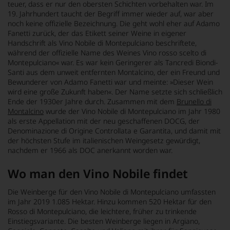
teuer, dass er nur den obersten Schichten vorbehalten war. Im
19. Jahrhundert taucht der Begriff immer wieder auf, war aber
noch keine offizielle Bezeichnung. Die geht wohl eher auf Adamo
Fanetti zurück, der das Etikett seiner Weine in eigener
Handschrift als Vino Nobile di Montepulciano beschriftete,
während der offizielle Name des Weines Vino rosso scelto di
Montepulciano« war. Es war kein Geringerer als Tancredi Biondi-
Santi aus dem unweit entfernten Montalcino, der ein Freund und
Bewunderer von Adamo Fanetti war und meinte: »Dieser Wein
wird eine große Zukunft haben«. Der Name setzte sich schließlich
Ende der 1930er Jahre durch. Zusammen mit dem
Brunello di
Montalcino
wurde der Vino Nobile di Montepulciano im Jahr 1980
als erste Appellation mit der neu geschaffenen DOCG, der
Denominazione di Origine Controllata e Garantita, und damit mit
der höchsten Stufe im italienischen Weingesetz gewürdigt,
nachdem er 1966 als DOC anerkannt worden war.
Wo man den Vino Nobile findet
Die Weinberge für den Vino Nobile di Montepulciano umfassten
im Jahr 2019 1.085 Hektar. Hinzu kommen 520 Hektar für den
Rosso di Montepulciano, die leichtere, früher zu trinkende
Einstiegsvariante. Die besten Weinberge liegen in Argiano,