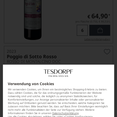
64,90
*
€
pro Flasche (0.75l),
€ 86,53
/L
Lebensmittel­angaben
2023
Poggio di Sotto Rosso
ROSSO DI MONTALCINO DOC
Verwendung von Cookies
Wir verwenden Cookies, um Ihnen ein bestmögliches Shopping-Erlebnis zu bieten.
Dazu zählen Cookies, die für das ordnungsgemäße Funktionieren der Website
notwendig sind und solche, die lediglich zu anonymen Statistikzwecken, für
Komforteinstellungen, zur Anzeige personalisierter Inhalte oder personalisierter
Werbung auf Drittseiten genutzt werden. Sie entscheiden, welche Kategorien Sie
zulassen möchten. Bitte beachten Sie, dass auf Basis Ihrer Einstellungen womöglich
nicht mehr alle Funktionalitäten der Seite zur Verfügung stehen. Weitere
Informationen finden Sie in unseren
Datenschutzerklärung
.
67,90
*
Um alle Cookies abzulehnen, wählen Sie unter »Cookies konfigurieren«