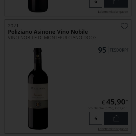
Lebensmittel­angaben
2021
Poliziano Asinone Vino Nobile
VINO NOBILE DI MONTEPULCIANO DOCG
45,90
*
€
pro Flasche (0.75l),
€ 61,20
/L
Lebensmittel­angaben