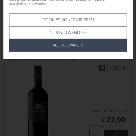
€
ausschließlich »notwendig«.
pro Flasche (0.75l),
€ 90,53
/L
COOKIES KONFIGURIEREN
Lebensmittel­angaben
NUR NOTWENDIGE
2022
ALLE AUSWÄHLEN
Poliziano Vino Nobile
VINO NOBILE DI MONTEPULCIANO DOCG
AZIENDA AGRICOLA POLIZIANO
Ab 16.09.2026 lieferbar
22,90
*
€
pro Flasche (0.75l),
€ 30,53
/L