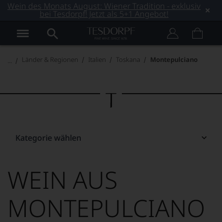
Wein des Monats August: Wiener Tradition - exklusiv
bei Tesdorpf! Jetzt als 5+1 Angebot!
Länder & Regionen
Italien
Toskana
Montepulciano
Kategorie wählen
WEIN AUS
MONTEPULCIANO