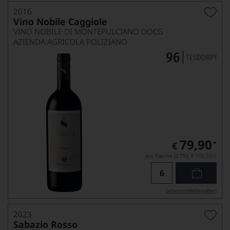
2016
Vino Nobile Caggiole
VINO NOBILE DI MONTEPULCIANO DOCG
AZIENDA AGRICOLA POLIZIANO
79,90
*
€
pro Flasche (0.75l),
€ 106,53
/L
Lebensmittel­angaben
2023
Sabazio Rosso