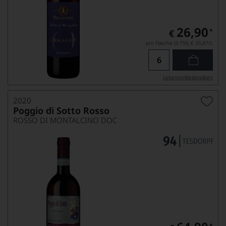
26,90
*
€
pro Flasche (0.75l),
€ 35,87
/L
Lebensmittel­angaben
2020
Poggio di Sotto Rosso
ROSSO DI MONTALCINO DOC
*