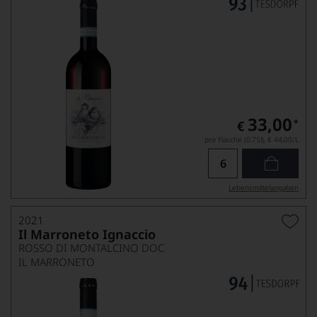
33,00
*
€
pro Flasche (0.75l),
€ 44,00
/L
Lebensmittel­angaben
2021
Il Marroneto Ignaccio
ROSSO DI MONTALCINO DOC
IL MARRONETO