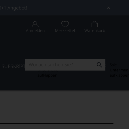
 5+1 Angebot!
Anmelden
Merkzettel
Warenkorb
Subskription
Sale
SUBSKRIPTION
WEIN-JOURNAL
SALE
Untermenü
Untermen
aufklappen
aufklappe