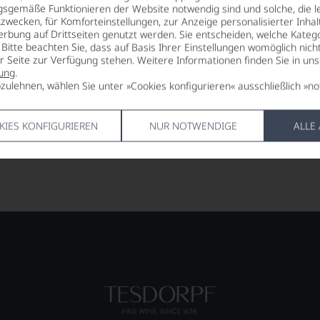
29,90
gsgemäße Funktionieren der Website notwendig sind und solche, die le
*
€
zwecken, für Komforteinstellungen, zur Anzeige personalisierter Inhal
pro Flasche (0.75l),
€ 39,87
/L
erbung auf Drittseiten genutzt werden. Sie entscheiden, welche Katego
Bitte beachten Sie, dass auf Basis Ihrer Einstellungen womöglich nich
er Seite zur Verfügung stehen. Weitere Informationen finden Sie in un
ung
.
Lebensmittel­angaben
zulehnen, wählen Sie unter »Cookies konfigurieren« ausschließlich »no
KIES KONFIGURIEREN
NUR NOTWENDIGE
ALLE