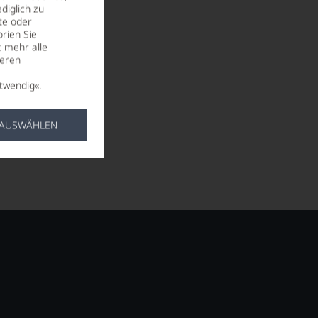
diglich zu
te oder
rien Sie
t mehr alle
seren
twendig«.
 AUSWÄHLEN