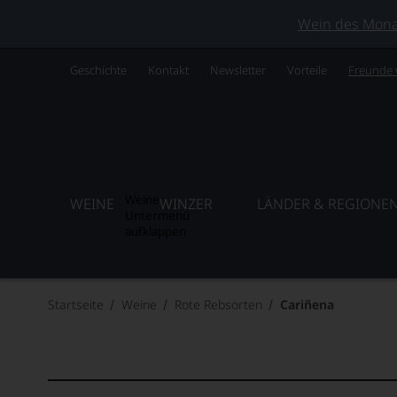
Wein des Monats
Geschichte
Kontakt
Newsletter
Vorteile
Freunde
Weine
WEINE
WINZER
LÄNDER & REGIONE
Untermenü
aufklappen
Startseite
Weine
Rote Rebsorten
Cariñena