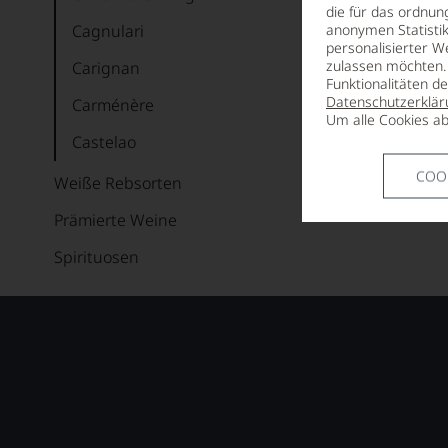
die für das ordnun
Cagnulari
anonymen Statistik
personalisierter W
zulassen möchten. 
Carignan
Funktionalitäten d
Datenschutzerklär
Carménère
Um alle Cookies ab
Castelao
COO
Cinsault
Weiße Rebsorten
Corvina
Prämierte Weine
Dolcetto
Spirituosen
Dornfelder
Frühburgunder
Gamay
Garnacha
Graciano