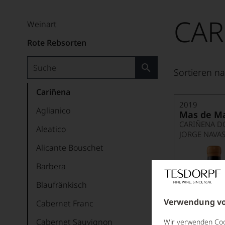
CAR
Weinart
Rote Rebsorten
Sortieren na
Cariñena
2019
Aglianico
Mas de M
CARIÑENA D
Aleatico
JORGE NAVA
Alicante Bouschet
Barbera
Blaufränkisch
Verwendung vo
Cabernet Franc
Cabernet Sauvignon
Wir verwenden Cook