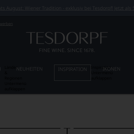
 August: Wiener Tradition - exklusiv bei Tesdorpf! Jetzt als
 werben
Länder
Inspiration
N
NEUHEITEN
IKONEN
INSPIRATION
&
Untermenü
Regionen
aufklappen
Untermenü
aufklappen