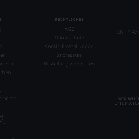
E
RECHTLICHES
t
AGB
Ab 12 Fla
Datenschutz
d
Cookie-Einstellungen
er
Impressum
ordern
Bestellung widerrufen
erben
s
e
chichte
WIR WURD
»FINE WIN