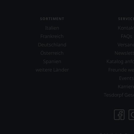
Grenache
Gropello
SORTIMENT
SERVIC
Italien
Kontak
Lagrein
Frankreich
FAQs
Lemberger
Deutschland
Versan
Malbec
Österreich
Newslett
Spanien
Katalog anf
Malvasía
weitere Länder
Freunde w
Mazuelo
Event
Merlot
Karrier
Tesdorpf Ges
Meunier
Mourvedre
Nebbiolo
Negroamaro