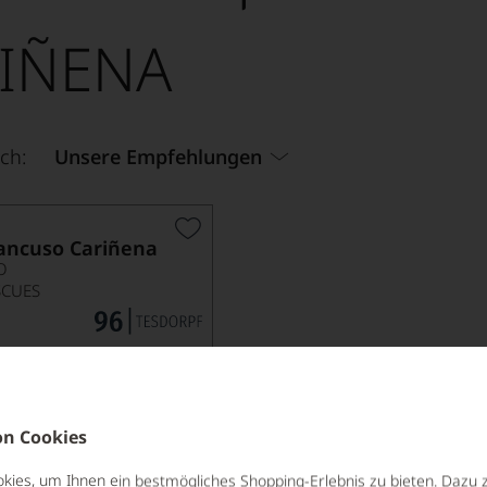
IÑENA
ch:
Unsere Empfehlungen
ancuso Cariñena
O
SCUES
n Cookies
ies, um Ihnen ein bestmögliches Shopping-Erlebnis zu bieten. Dazu 