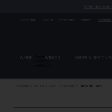
Wein des Monats
Geschichte
Kontakt
Newsletter
Vorteile
Freunde
Weine
WEINE
WINZER
LÄNDER & REGIONE
Untermenü
aufklappen
Startseite
Weine
Rote Rebsorten
Tinta de Toro