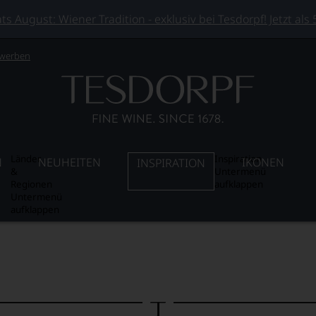
 August: Wiener Tradition - exklusiv bei Tesdorpf! Jetzt als
 werben
Länder
Inspiration
N
NEUHEITEN
IKONEN
INSPIRATION
&
Untermenü
Regionen
aufklappen
Untermenü
aufklappen