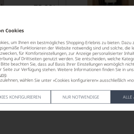
75,90
*
€
pro Flasche (0.75l),
€ 101,20
/L
1.290,00
*
€
pro Flasche (0.75l),
n Cookies
€ 1.720,00
/L
Lebensmittel­angaben
Lebensm
ies, um Ihnen ein bestmögliches Shopping-Erlebnis zu bieten. Dazu 
gsgemäße Funktionieren der Website notwendig sind und solche, die le
zwecken, für Komforteinstellungen, zur Anzeige personalisierter Inhal
erbung auf Drittseiten genutzt werden. Sie entscheiden, welche Katego
Bitte beachten Sie, dass auf Basis Ihrer Einstellungen womöglich nich
er Seite zur Verfügung stehen. Weitere Informationen finden Sie in un
ung
.
zulehnen, wählen Sie unter »Cookies konfigurieren« ausschließlich »no
KIES KONFIGURIEREN
NUR NOTWENDIGE
ALLE