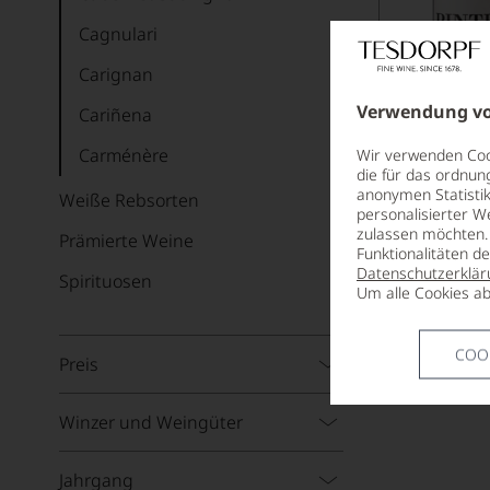
Cagnulari
Carignan
Verwendung vo
Cariñena
Carménère
Wir verwenden Cook
die für das ordnun
Castelao
anonymen Statistik
Weiße Rebsorten
personalisierter W
zulassen möchten. 
Cinsault
Prämierte Weine
Funktionalitäten d
Datenschutzerklär
Corvina
Spirituosen
Um alle Cookies ab
Dolcetto
COO
Dornfelder
Preis
Frühburgunder
Winzer und Weingüter
Gamay
Garnacha
Jahrgang