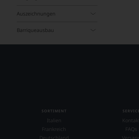
Graciano
Auszeichnungen
Grenache
Barriqueausbau
Gropello
Lagrein
Lemberger
Malbec
Malvasía
Mazuelo
Merlot
Meunier
SORTIMENT
SERVIC
Italien
Kontak
Mourvedre
Frankreich
FAQs
Nebbiolo
Deutschland
Versan