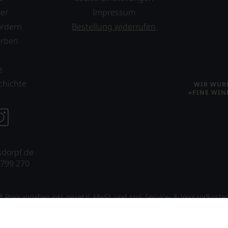
er
Impressum
ordern
Bestellung widerrufen
erben
s
e
chichte
WIR WURD
»FINE WIN
sdorpf.de
 799 270
* Preisangaben inkl. gesetzl. MwSt. und zzgl. Service- & Versandkoste