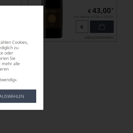
43,00
*
€
pro Flasche (0.75l),
€ 57,33
/L
ittel­angaben
Lebensmittel­angaben
zählen Cookies,
diglich zu
te oder
rien Sie
t mehr alle
seren
twendig«.
 AUSWÄHLEN