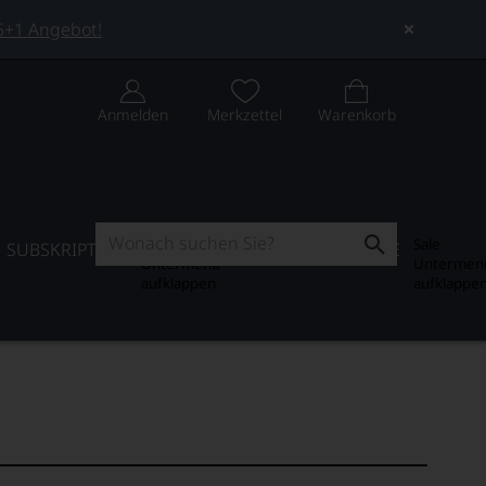
 5+1 Angebot!
Anmelden
Merkzettel
Warenkorb
Subskription
Sale
SUBSKRIPTION
WEIN-JOURNAL
SALE
Untermenü
Untermen
aufklappen
aufklappe