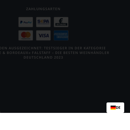
ZAHLUNGSARTEN
EN AUSGEZEICHNET: TESTSIEGER IN DER KATEGORIE
E & BORDEAUX« FALSTAFF – DIE BESTEN WEINHÄNDLER
DEUTSCHLAND 2023
DE
n