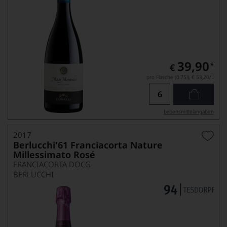
39,90
*
€
pro Flasche (0.75l),
€ 53,20
/L
Lebensmittel­angaben
2017
Berlucchi'61 Franciacorta Nature
Millessimato Rosé
FRANCIACORTA DOCG
BERLUCCHI