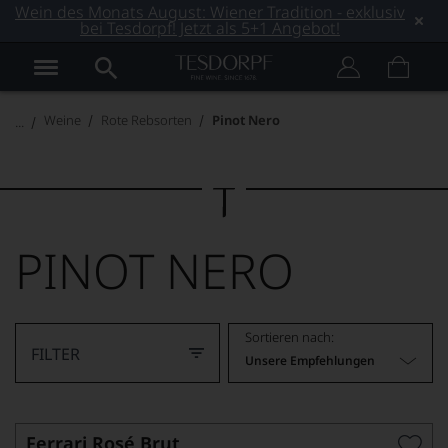
Wein des Monats August: Wiener Tradition - exklusiv
bei Tesdorpf! Jetzt als 5+1 Angebot!
Weine
Rote Rebsorten
Pinot Nero
PINOT NERO
Sortieren nach:
FILTER
Unsere Empfehlungen
Ferrari Rosé Brut