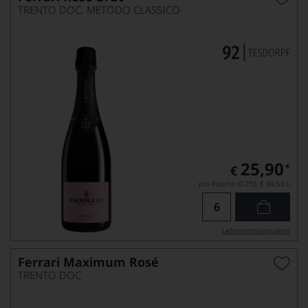
TRENTO DOC, METODO CLASSICO
25,90
*
€
pro Flasche (0.75l),
€ 34,53
/L
Lebensmittel­angaben
Ferrari Maximum Rosé
TRENTO DOC