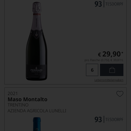
29,90
*
€
pro Flasche (0.75l),
€ 39,87
/L
Lebensmittel­angaben
2021
Maso Montalto
TRENTINO
AZIENDA AGRICOLA LUNELLI