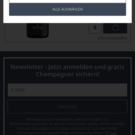
59,90
ALLE AUSWÄHLEN
*
€
pro Flasche (1.5l),
€ 39,93
/L
Lebensmittel­angaben
Newsletter - Jetzt anmelden und gratis
Champagner sichern!
ANMELDEN
Abmeldung vom Newsletter jederzeit möglich. Ihr
Willkommensgutschein ist ab 200 € Warenwert gültig und Sie erhalten
ihn nach bestätigter, erstmaliger Anmeldung zum Newsletter.
Informationen zu unserer Datenverarbeitung finden Sie
hier
.