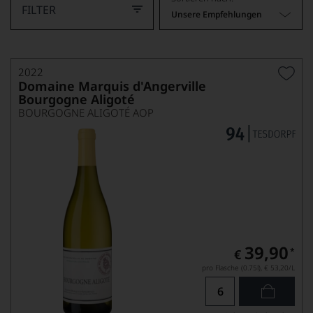
FILTER
Unsere Empfehlungen
2022
Domaine Marquis d'Angerville
Bourgogne Aligoté
BOURGOGNE ALIGOTÉ AOP
39,90
*
€
pro Flasche (0.75l),
€ 53,20
/L