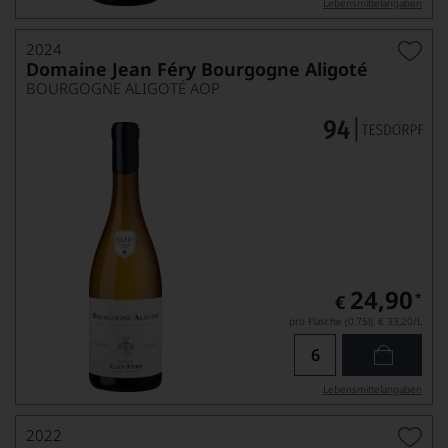
Lebensmittel­angaben
2024
Domaine Jean Féry Bourgogne Aligoté
BOURGOGNE ALIGOTÉ AOP
24,90
*
€
pro Flasche (0.75l),
€ 33,20
/L
Lebensmittel­angaben
2022