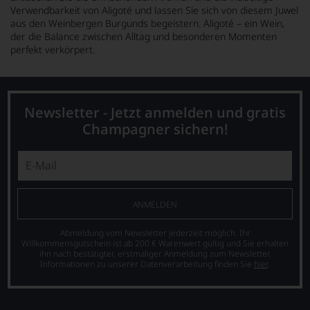
Verwendbarkeit von Aligoté und lassen Sie sich von diesem Juwel
aus den Weinbergen Burgunds begeistern. Aligoté – ein Wein,
der die Balance zwischen Alltag und besonderen Momenten
perfekt verkörpert.
Newsletter - Jetzt anmelden und gratis
Champagner sichern!
ANMELDEN
Abmeldung vom Newsletter jederzeit möglich. Ihr
Willkommensgutschein ist ab 200 € Warenwert gültig und Sie erhalten
ihn nach bestätigter, erstmaliger Anmeldung zum Newsletter.
Informationen zu unserer Datenverarbeitung finden Sie
hier
.