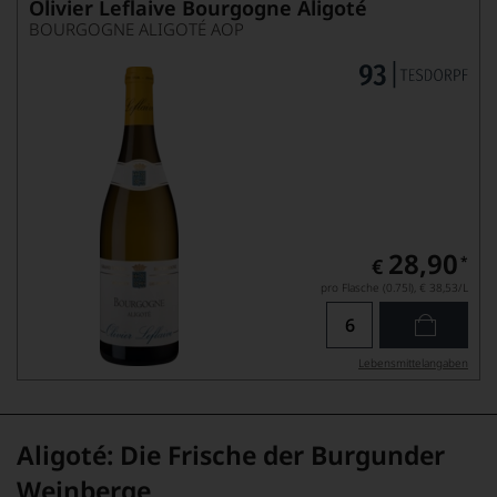
Olivier Leflaive Bourgogne Aligoté
BOURGOGNE ALIGOTÉ AOP
28,90
*
€
pro Flasche (0.75l),
€ 38,53
/L
Lebensmittel­angaben
Aligoté: Die Frische der Burgunder
Weinberge