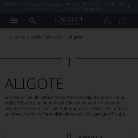
Wein des Monats August: Wiener Tradition - exklusiv
bei Tesdorpf! Jetzt als 5+1 Angebot!
Weine
Weiße Rebsorten
Aligote
ALIGOTE
Entdecken Sie die erfrischende Welt des Aligoté-Weins – eine
weiße Rebsorte mit lebendiger Säure und subtilen Aromen.
Erfahren Sie mehr über die Anbaugebiete, Geschichte und die
unverwechselbare Persönlichkeit dieser einzigartigen Traube.
MEHR LESEN
Sortieren nach: