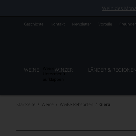
Wein des Monats
Geschichte
Kontakt
Newsletter
Vorteile
Freunde
Weine
WEINE
WINZER
LÄNDER & REGIONE
Untermenü
aufklappen
Startseite
Weine
Weiße Rebsorten
Glera