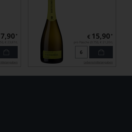
17,90
15,90
*
*
€
5l),
€ 23,87
/L
pro Flasche (0.75l),
€ 21,20
/L
ittel­angaben
Lebensmittel­angaben