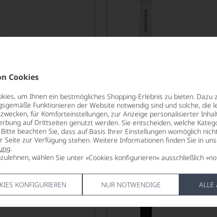
18,90
*
€
€
n Cookies
pro Flasche (0.75l),
€ 25,20
/L
pro Flasche (0.7
ies, um Ihnen ein bestmögliches Shopping-Erlebnis zu bieten. Dazu 
gsgemäße Funktionieren der Website notwendig sind und solche, die le
zwecken, für Komforteinstellungen, zur Anzeige personalisierter Inhal
Lebensmittel­angaben
Lebensm
erbung auf Drittseiten genutzt werden. Sie entscheiden, welche Katego
Bitte beachten Sie, dass auf Basis Ihrer Einstellungen womöglich nich
er Seite zur Verfügung stehen. Weitere Informationen finden Sie in un
2025
ung
.
 Spumante
Bandarossa Special Edit
zulehnen, wählen Sie unter »Cookies konfigurieren« ausschließlich »no
dene Prosecco
Vigna di Collagù
BRUT, VALDOBBIADENE PROSECCO SUPERIORE DOCG
BORTOLOMIOL
KIES KONFIGURIEREN
NUR NOTWENDIGE
ALLE