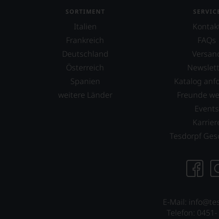
Müller-Thurgau
SORTIMENT
SERVIC
Italien
Kontak
Pedro Ximénez
Frankreich
FAQs
Pinot Bianco
Deutschland
Versan
Pinot Blanc
Österreich
Newslett
Spanien
Katalog anf
Pinot Grigio
weitere Länder
Freunde w
Pinot Gris
Event
Rabigato
Karrier
Tesdorpf Ges
Riesling
Rolle
Roussanne
Sauvignon Blanc
E-Mail: info@te
Scheurebe
Telefon: 0451-