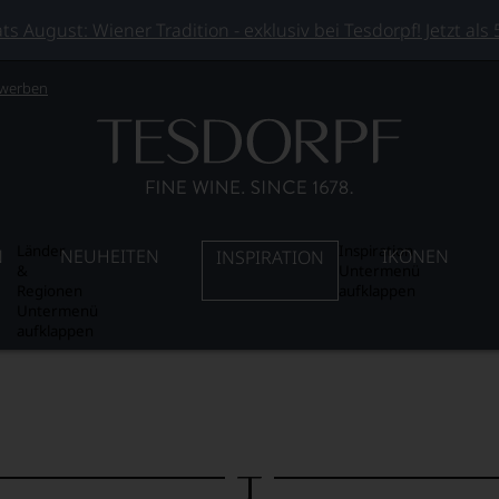
 August: Wiener Tradition - exklusiv bei Tesdorpf! Jetzt als
 werben
Länder
Inspiration
N
NEUHEITEN
IKONEN
INSPIRATION
&
Untermenü
Regionen
aufklappen
Untermenü
aufklappen