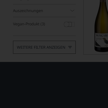
Gewürztraminer
Auszeichnungen
Godello
Vegan-Produkt
(3)
Grauburgunder
Grecanico
Grecchetto
WEITERE FILTER ANZEIGEN
Grenache blanc
Grillo
Grüner Veltliner
Inzolia
Loureiro
Macabeo (Viura)
Marsanne