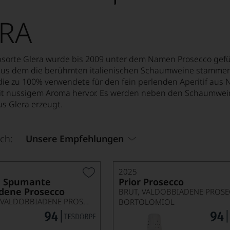
RA
bsorte Glera wurde bis 2009 unter dem Namen Prosecco gefü
 aus dem die berühmten italienischen Schaumweine stammen. 
ie zu 100% verwendete für den fein perlenden Aperitif aus Nor
t nussigem Aroma hervor. Es werden neben den Schaumweine
us Glera erzeugt.
ch:
Unsere Empfehlungen
2025
 Spumante
Prior Prosecco
dene Prosecco
EXTRA BRUT, VALDOBBIADENE PROSECCO SUPERIORE DOCG
BORTOLOMIOL