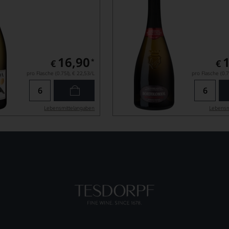
16,90
*
€
€
pro Flasche (0.75l),
€ 22,53
/L
pro Flasche (0.7
Lebensmittel­angaben
Lebensm