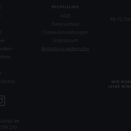
E
RECHTLICHES
t
AGB
Ab 12 Fla
Datenschutz
d
Cookie-Einstellungen
er
Impressum
ordern
Bestellung widerrufen
erben
s
e
chichte
WIR WURD
»FINE WIN
sdorpf.de
 799 270