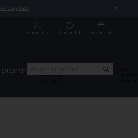
 5+1 Angebot!
Anmelden
Merkzettel
Warenkorb
Subskription
Sale
SUBSKRIPTION
WEIN-JOURNAL
SALE
Untermenü
Untermen
aufklappen
aufklappe