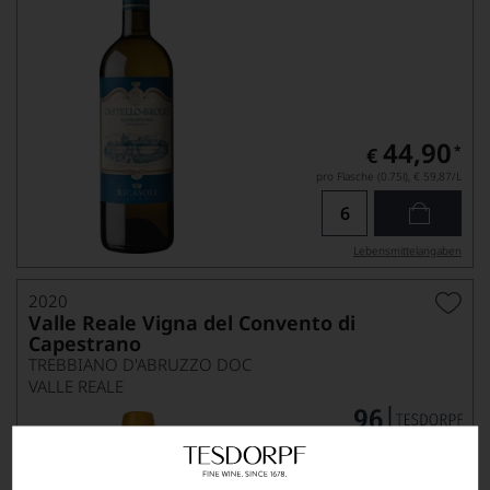
44,90
*
€
pro Flasche (0.75l),
€ 59,87
/L
Lebensmittel­angaben
2020
Valle Reale Vigna del Convento di
Capestrano
TREBBIANO D'ABRUZZO DOC
VALLE REALE