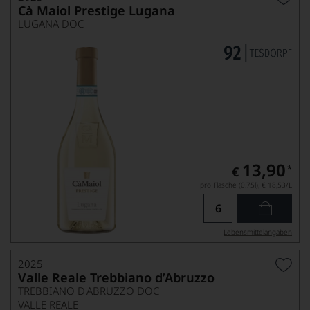
Cà Maiol Prestige Lugana
LUGANA DOC
13,90
*
€
pro Flasche (0.75l),
€ 18,53
/L
Lebensmittel­angaben
2025
Valle Reale Trebbiano d’Abruzzo
TREBBIANO D'ABRUZZO DOC
VALLE REALE