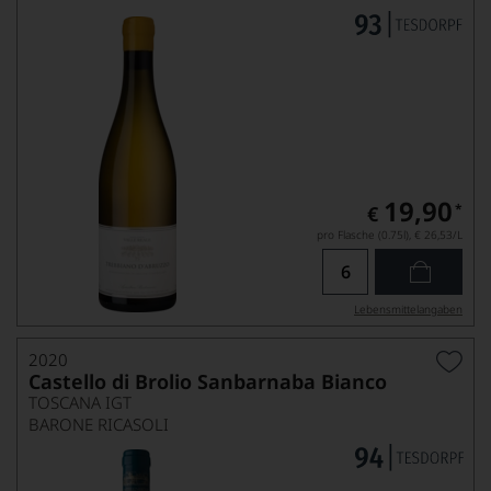
19,90
*
€
pro Flasche (0.75l),
€ 26,53
/L
Lebensmittel­angaben
2020
Castello di Brolio Sanbarnaba Bianco
TOSCANA IGT
BARONE RICASOLI