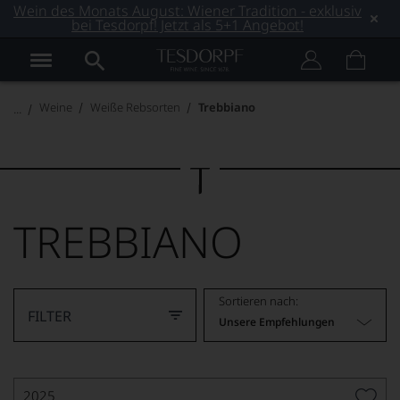
Wein des Monats August: Wiener Tradition - exklusiv
bei Tesdorpf! Jetzt als 5+1 Angebot!
Weine
Weiße Rebsorten
Trebbiano
TREBBIANO
Sortieren nach:
FILTER
Unsere Empfehlungen
2025