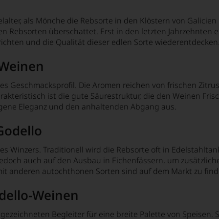
lalter, als Mönche die Rebsorte in den Klöstern von Galicien 
 Rebsorten überschattet. Erst in den letzten Jahrzehnten er
chten und die Qualität dieser edlen Sorte wiederentdecken
-Weinen
s Geschmacksprofil. Die Aromen reichen von frischen Zitrusn
akteristisch ist die gute Säurestruktur, die den Weinen Fri
ogene Eleganz und den anhaltenden Abgang aus.
Godello
l des Winzers. Traditionell wird die Rebsorte oft in Edelstah
jedoch auch auf den Ausbau in Eichenfässern, um zusätzlich
mit anderen autochthonen Sorten sind auf dem Markt zu find
dello-Weinen
sgezeichneten Begleiter für eine breite Palette von Speisen.