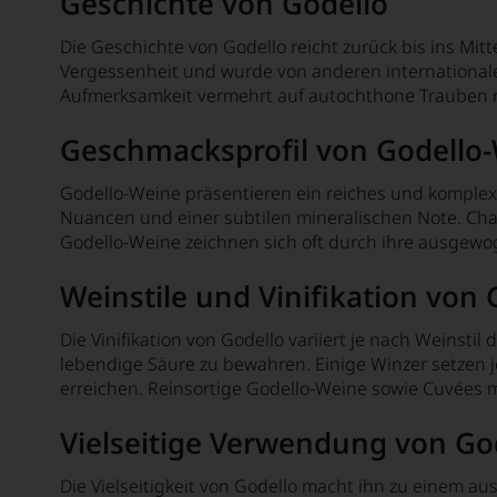
Geschichte von Godello
Müller-Thurgau
Die Geschichte von Godello reicht zurück bis ins Mitte
Pedro Ximénez
Vergessenheit und wurde von anderen internationalen
Aufmerksamkeit vermehrt auf autochthone Trauben ri
Pinot Bianco
Geschmacksprofil von Godello
Pinot Blanc
Pinot Grigio
Godello-Weine präsentieren ein reiches und komplexe
Nuancen und einer subtilen mineralischen Note. Char
Pinot Gris
Godello-Weine zeichnen sich oft durch ihre ausgew
Rabigato
Weinstile und Vinifikation von 
Riesling
Die Vinifikation von Godello variiert je nach Weinsti
Rolle
lebendige Säure zu bewahren. Einige Winzer setzen 
erreichen. Reinsortige Godello-Weine sowie Cuvées 
Roussanne
Vielseitige Verwendung von Go
Sauvignon Blanc
Scheurebe
Die Vielseitigkeit von Godello macht ihn zu einem au