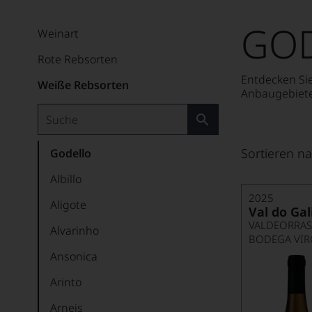
GO
Weinart
Rote Rebsorten
Entdecken Sie
Weiße Rebsorten
Anbaugebiete
MEHR LESEN
Sortieren na
Godello
Albillo
2025
Aligote
Val do Gal
VALDEORRAS
Alvarinho
BODEGA VIR
Ansonica
Arinto
Arneis