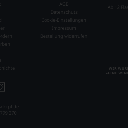
t
AGB
Ab 12 Fla
Datenschutz
d
Cookie-Einstellungen
er
Impressum
ordern
Bestellung widerrufen
erben
s
e
chichte
WIR WURD
»FINE WIN
sdorpf.de
 799 270