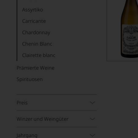
Assyrtiko
Carricante
Chardonnay
Chenin Blanc
Clairette blanc
Cortese
Prämierte Weine
Encruzado
Spirituosen
Fiano
Furmint
Preis
Garganega
Winzer und Weingüter
Garnacha Blanca
Gelber Muskat
Jahrgang