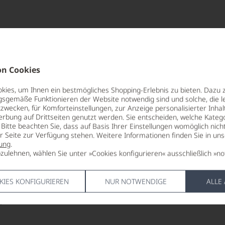
n Cookies
er Weinwelt
ies, um Ihnen ein bestmögliches Shopping-Erlebnis zu bieten. Dazu 
gsgemäße Funktionieren der Website notwendig sind und solche, die le
zwecken, für Komforteinstellungen, zur Anzeige personalisierter Inhal
llo-Weins, einer weißen Rebsorte, die in den sonnigen Wein
erbung auf Drittseiten genutzt werden. Sie entscheiden, welche Katego
wicklung bis hin zu den einzigartigen Geschmacksfacetten –
Bitte beachten Sie, dass auf Basis Ihrer Einstellungen womöglich nich
er Seite zur Verfügung stehen. Weitere Informationen finden Sie in un
ung
.
zulehnen, wählen Sie unter »Cookies konfigurieren« ausschließlich »no
gionen Spaniens, insbesondere in
Galicien
, beheimatet. Hier
KIES KONFIGURIEREN
NUR NOTWENDIGE
ALLE
tlantischen Einflüsse und die hügelige Topografie dieser W
.