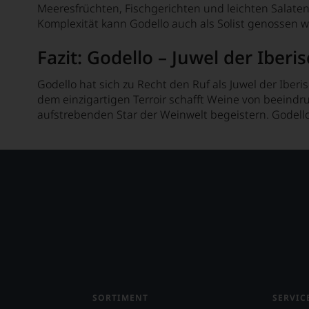
Meeresfrüchten, Fischgerichten und leichten Salaten
Semillón
Komplexität kann Godello auch als Solist genossen w
Silvaner
Fazit: Godello – Juwel der Iberi
Trebbiano
Godello hat sich zu Recht den Ruf als Juwel der Ib
Ugni
dem einzigartigen Terroir schafft Weine von beeindru
aufstrebenden Star der Weinwelt begeistern. Godello 
Verdejo
Verdelho
Verdicchio
Vermentino
Viognier
Viura
Weißburgunder
Welschriesling
SORTIMENT
SERVIC