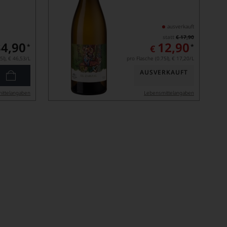
ausverkauft
statt
€ 17,90
34,90
12,90
*
*
€
5l),
€ 46,53
/L
pro Flasche (0.75l),
€ 17,20
/L
AUSVERKAUFT
ittel­angaben
Lebensmittel­angaben