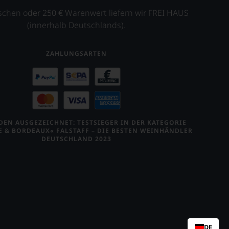
schen oder 250 € Warenwert liefern wir FREI HAUS
(innerhalb Deutschlands).
ZAHLUNGSARTEN
EN AUSGEZEICHNET: TESTSIEGER IN DER KATEGORIE
E & BORDEAUX« FALSTAFF – DIE BESTEN WEINHÄNDLER
DEUTSCHLAND 2023
DE