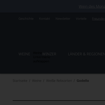
Wein des Monats
Geschichte
Kontakt
Newsletter
Vorteile
Freunde
Weine
WEINE
WINZER
LÄNDER & REGIONE
Untermenü
aufklappen
Startseite
Weine
Weiße Rebsorten
Godello