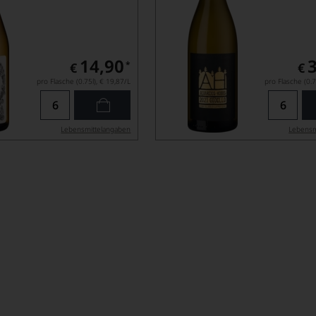
14,90
*
€
€
pro Flasche (0.75l),
€ 19,87
/L
pro Flasche (0.7
Lebensmittel­angaben
Lebensm