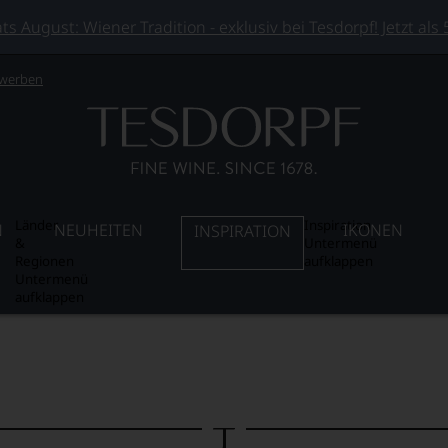
 August: Wiener Tradition - exklusiv bei Tesdorpf! Jetzt als
 werben
Länder
Inspiration
N
NEUHEITEN
IKONEN
INSPIRATION
&
Untermenü
Regionen
aufklappen
Untermenü
aufklappen