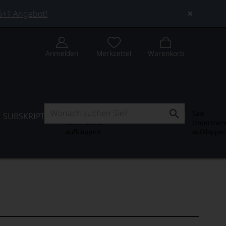
 5+1 Angebot!
Anmelden
Merkzettel
Warenkorb
Subskription
Sale
SUBSKRIPTION
WEIN-JOURNAL
SALE
Untermenü
Untermen
aufklappen
aufklappe