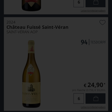
Lebensmittel­angaben
2024
Château Fuissé Saint-Véran
SAINT-VÉRAN AOP
24,90
*
€
pro Flasche (0.75l),
€ 33,20
/L
Lebensmittel­angaben