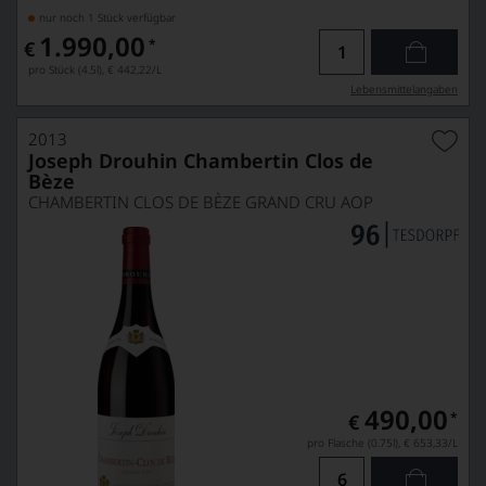
nur noch 1 Stück verfügbar
1.990,00
*
€
pro Stück (4.5l),
€ 442,22
/L
Lebensmittel­angaben
2013
Joseph Drouhin Chambertin Clos de
Bèze
CHAMBERTIN CLOS DE BÈZE GRAND CRU AOP
490,00
*
€
pro Flasche (0.75l),
€ 653,33
/L