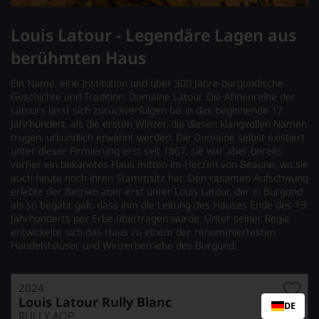
Louis Latour - Legendäre Lagen aus
berühmten Haus
Ein Name, eine Institution und über 300 Jahre burgundische
Geschichte und Tradition: Domaine Latour. Die Ahnenreihe der
Latours lässt sich zurückverfolgen bis in das beginnende 17.
Jahrhundert, als die ersten Winzer, die diesen klangvollen Namen
trugen, urkundlich erwähnt werden. Die Domaine selbst existiert
unter dieser Firmierung erst seit 1867, sie war aber bereits
vorher ein bekanntes Haus mitten im Herzen von Beaune, wo sie
auch heute noch ihren Stammsitz hat. Den rasanten Aufschwung
erlebte der Betrieb aber erst unter Louis Latour, der in Burgund
als so begabt galt, dass ihm die Leitung des Hauses Ende des 19.
Jahrhunderts per Erbe übertragen wurde. Unter seiner Regie
entwickelte sich das Haus zu einem der renommiertesten
Handelshäuser und Winzerbetriebe des Burgund.
2024
Louis Latour Rully Blanc
DE
RULLY AOP