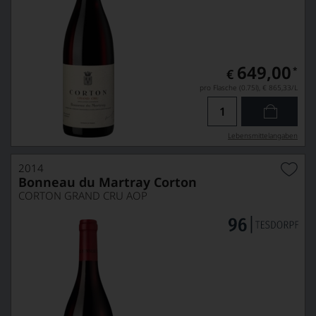
649,00
*
€
pro Flasche (0.75l),
€ 865,33
/L
Lebensmittel­angaben
2014
Bonneau du Martray Corton
CORTON GRAND CRU AOP