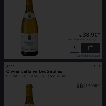
38,90
*
€
pro Flasche (0.75l),
€ 51,87
/L
Lebensmittel­angaben
2022
Olivier Leflaive Les Sétilles
BOURGOGNE BLANC AOP, MAGNUM