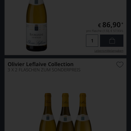
86,90
*
€
pro Flasche (1.5l),
€ 57,93
/L
Lebensmittel­angaben
Olivier Leflaive Collection
3 X 2 FLASCHEN ZUM SONDERPREIS