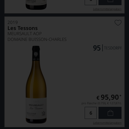
Lebensmittel­angaben
2019
Les Tessons
MEURSAULT AOP
DOMAINE BUISSON-CHARLES
95,90
*
€
pro Flasche (0.75l),
€ 127,87
/L
Lebensmittel­angaben