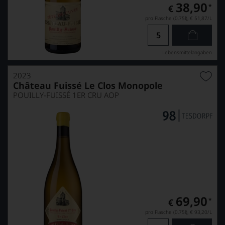
38,90
*
€
pro Flasche (0.75l),
€ 51,87
/L
Lebensmittel­angaben
2023
Château Fuissé Le Clos Monopole
POUILLY-FUISSÉ 1ER CRU AOP
69,90
*
€
pro Flasche (0.75l),
€ 93,20
/L