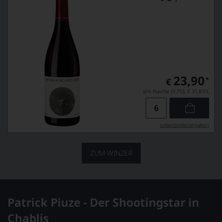
23,90
*
€
pro Flasche (0.75l),
€ 31,87
/L
Lebensmittel­angaben
ZUM WINZER
Patrick Piuze - Der Shootingstar in
Chablis