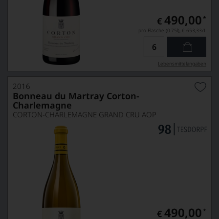
490,00
*
€
pro Flasche (0.75l),
€ 653,33
/L
Lebensmittel­angaben
2016
Bonneau du Martray Corton-
Charlemagne
CORTON-CHARLEMAGNE GRAND CRU AOP
490,00
*
€