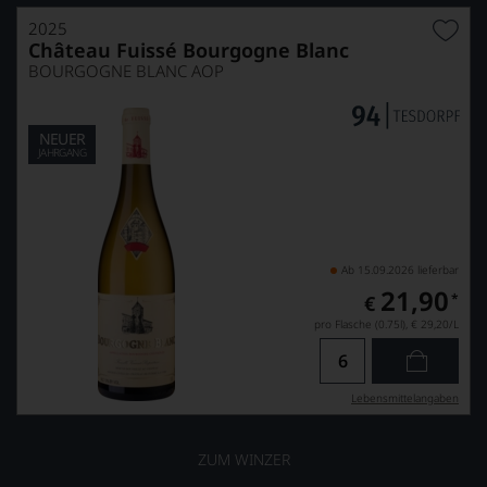
2025
Château Fuissé Bourgogne Blanc
BOURGOGNE BLANC AOP
NEUER
JAHRGANG
Ab 15.09.2026 lieferbar
21,90
*
€
pro Flasche (0.75l),
€ 29,20
/L
Lebensmittel­angaben
ZUM WINZER