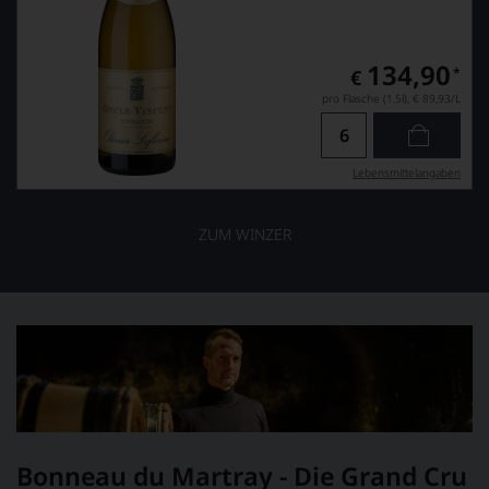
134,90
*
€
pro Flasche (1.5l),
€ 89,93
/L
Lebensmittel­angaben
ZUM WINZER
Bonneau du Martray - Die Grand Cru