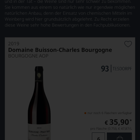
und in der Tat – die Weine sind nur sehr schwer zu bekommen.
Sie kommen aus einem so natürlich wie nur irgendwie möglichen
natürlichen Anbau, denn der Einsatz von chemischen Mitteln im
Weinberg wird hier grundsätzlich abgelehnt. Zu Recht erzielen
diese Weine sehr hohe Bewertungen in den Fachpublikationen.
2019
Domaine Buisson-Charles Bourgogne
BOURGOGNE AOP
nur noch 6 Flaschen verfügbar
35,90
*
€
pro Flasche (0.75l),
€ 47,87
/L