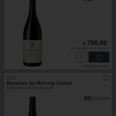
790,00
*
€
pro Flasche (0.75l),
€ 1.053,33
/L
Lebensmittel­angaben
2022
Bonneau du Martray Corton
CORTON GRAND CRU AOP