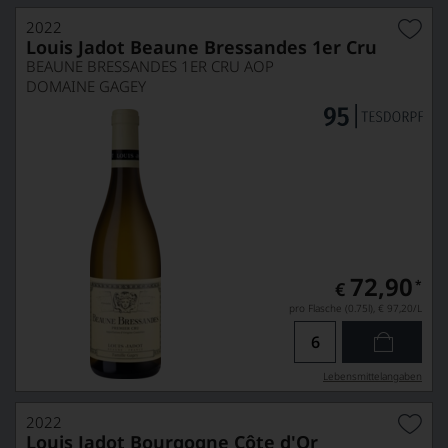
2022
Louis Jadot Beaune Bressandes 1er Cru
BEAUNE BRESSANDES 1ER CRU AOP
DOMAINE GAGEY
72,90
*
€
pro Flasche (0.75l),
€ 97,20
/L
Lebensmittel­angaben
2022
Louis Jadot Bourgogne Côte d'Or