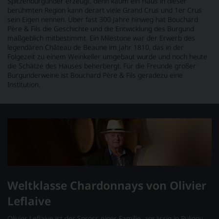
Spitzenburgunder erzeugt, denn kaum ein Haus in dieser
berühmten Region kann derart viele Grand Crus und 1er Crus
sein Eigen nennen. Über fast 300 Jahre hinweg hat Bouchard
Père & Fils die Geschichte und die Entwicklung des Burgund
maßgeblich mitbestimmt. Ein Milestone war der Erwerb des
legendären Château de Beaune im Jahr 1810, das in der
Folgezeit zu einem Weinkeller umgebaut wurde und noch heute
die Schätze des Hauses beherbergt. Für die Freunde großer
Burgunderweine ist Bouchard Père & Fils geradezu eine
Institution.
Weltklasse Chardonnays von Olivier
Leflaive
Olivier Leflaive ist der Spross einer Familie, ansässig in Puligny-