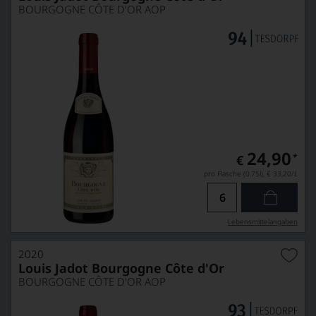
BOURGOGNE CÔTE D'OR AOP
24,90
*
€
pro Flasche (0.75l),
€ 33,20
/L
Lebensmittel­angaben
2020
Louis Jadot Bourgogne Côte d'Or
BOURGOGNE CÔTE D'OR AOP