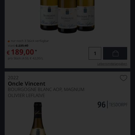
nur noch 3 Stück verfügbar
statt
€ 235,40
189,00
*
€
pro Stück (4.5l),
€ 42,00
/L
Lebensmittel­angaben
2022
Oncle Vincent
BOURGOGNE BLANC AOP, MAGNUM
OLIVIER LEFLAIVE