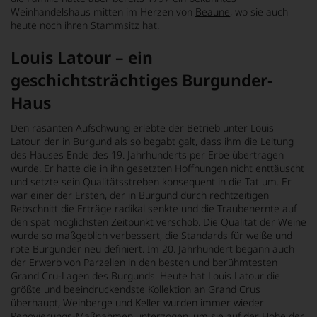
Weinhandelshaus mitten im Herzen von
Beaune
, wo sie auch
heute noch ihren Stammsitz hat.
Louis Latour – ein
geschichtsträchtiges Burgunder-
Haus
Den rasanten Aufschwung erlebte der Betrieb unter Louis
Latour, der in Burgund als so begabt galt, dass ihm die Leitung
des Hauses Ende des 19. Jahrhunderts per Erbe übertragen
wurde. Er hatte die in ihn gesetzten Hoffnungen nicht enttäuscht
und setzte sein Qualitätsstreben konsequent in die Tat um. Er
war einer der Ersten, der in Burgund durch rechtzeitigen
Rebschnitt die Erträge radikal senkte und die Traubenernte auf
den spät möglichsten Zeitpunkt verschob. Die Qualität der Weine
wurde so maßgeblich verbessert, die Standards für weiße und
rote Burgunder neu definiert. Im 20. Jahrhundert begann auch
der Erwerb von Parzellen in den besten und berühmtesten
Grand Cru-Lagen des Burgunds. Heute hat Louis Latour die
größte und beeindruckendste Kollektion an Grand Crus
überhaupt, Weinberge und Keller wurden immer wieder
Renovierungs-Maßnahmen unterzogen, um sie auf der Höhe der