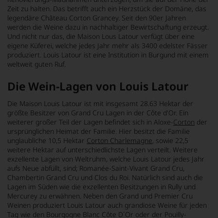
Zeit zu halten. Das betrifft auch ein Herzstück der Domäne, das
legendäre Château Corton Grancey. Seit den 90er Jahren
werden die Weine dazu in nachhaltiger Bewirtschaftung erzeugt.
Und nicht nur das, die Maison Lous Latour verfügt über eine
eigene Küferei, welche jedes Jahr mehr als 3400 edelster Fässer
produziert. Louis Latour ist eine Institution in Burgund mit einem
weltweit guten Ruf.
Die Wein-Lagen von Louis Latour
Die Maison Louis Latour ist mit insgesamt 28.63 Hektar der
größte Besitzer von Grand Cru Lagen in der Côte d'Or. Ein
weiterer großer Teil der Lagen befindet sich in Aloxe-
Corton
der
ursprünglichen Heimat der Familie. Hier besitzt die Familie
unglaubliche 10,5 Hektar
Corton Charlemagne
, sowie 22,5
weitere Hektar auf unterschiedlichste Lagen verteilt. Weitere
exzellente Lagen von Weltruhm, welche Louis Latour jedes Jahr
aufs Neue abfüllt, sind; Romanée-Saint-Vivant Grand Cru,
Chambertin Grand Cru und Clos du Roi. Natürlich sind auch die
Lagen im Süden wie die exzellenten Besitzungen in Rully und
Mercurey zu erwähnen. Neben den Grand und Premier Cru
Weinen produziert Louis Latour auch grandiose Weine für jeden
Tag wie den Bourgogne Blanc Côte D´Or oder der Pouilly-