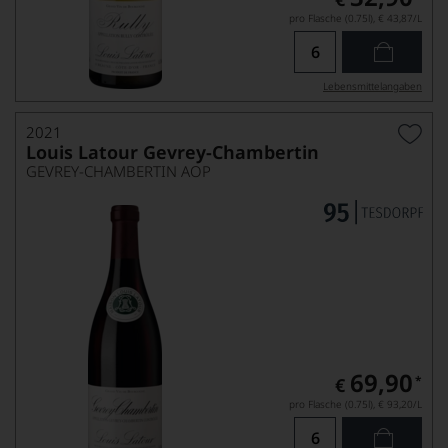
pro Flasche (0.75l),
€ 43,87
/L
Lebensmittel­angaben
2021
Louis Latour Gevrey-Chambertin
GEVREY-CHAMBERTIN AOP
69,90
*
€
pro Flasche (0.75l),
€ 93,20
/L