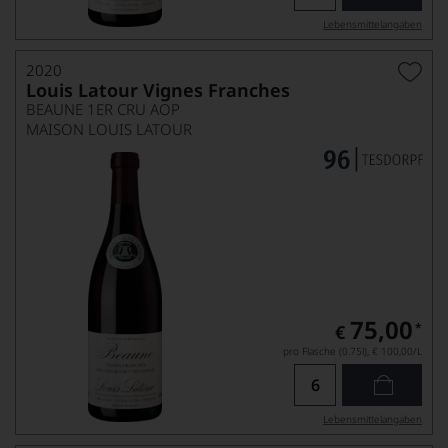
Lebensmittel­angaben
2020
Louis Latour Vignes Franches
BEAUNE 1ER CRU AOP
MAISON LOUIS LATOUR
75,00
*
€
pro Flasche (0.75l),
€ 100,00
/L
Lebensmittel­angaben