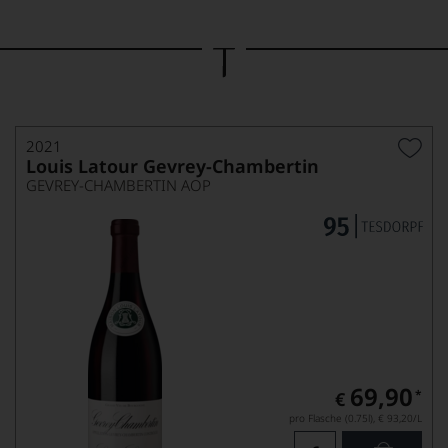
Bild
wurde
mithilfe
von
KI
verändert.
2021
Louis Latour Gevrey-Chambertin
GEVREY-CHAMBERTIN AOP
69,90
*
€
pro Flasche (0.75l),
€ 93,20
/L