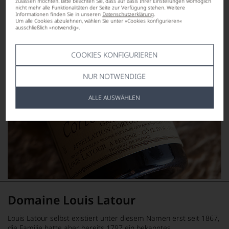
zulassen möchten. Bitte beachten Sie, dass auf Basis Ihrer Einstellungen womöglich
nicht mehr alle Funktionalitäten der Seite zur Verfügung stehen. Weitere
Informationen finden Sie in unseren
Datenschutzerklärung
.
Um alle Cookies abzulehnen, wählen Sie unter »Cookies konfigurieren«
ausschließlich »notwendig«.
COOKIES KONFIGURIEREN
NUR NOTWENDIGE
ALLE AUSWÄHLEN
Domaine Louis Latour
Louis Latour selbst existiert unter diesem Namen erst seit 1867,
die Familie hatte aber bereits 1797 ein bekanntes