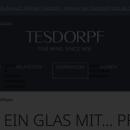
 August: Wiener Tradition - exklusiv bei Tesdorpf! Jetzt als
 werben
Länder
Inspiration
N
NEUHEITEN
IKONEN
INSPIRATION
&
Untermenü
Regionen
aufklappen
Untermenü
aufklappen
 Pfister
 EIN GLAS MIT... P