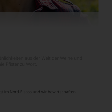
sönlichkeiten aus der Welt der Weine und
e Pfister zu Wort.
iegt im Nord-Elsass und wir bewirtschaften