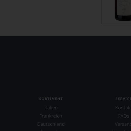
Auf ein Glas mit... Luis Seabra
Auf ein Glas mit... Lürssen
Auf ein Glas mit... Lurton
Auf ein Glas mit... Martin
Auf ein Glas mit... May
Auf ein Glas mit... Miailhe
Auf ein Glas mit... Moccagatta
Auf ein Glas mit... Monrose
Auf ein Glas mit... Niepoort
SORTIMENT
SERVIC
Auf ein Glas mit... Niewodniczanski
Italien
Kontak
Frankreich
FAQs
Auf ein Glas mit... P. Gagey
Deutschland
Versan
Auf ein Glas mit... Paillard