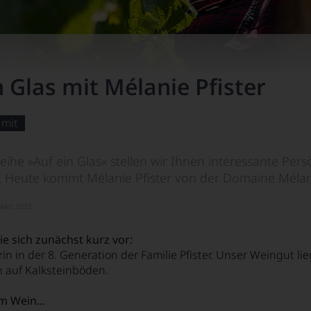
n Glas mit Mélanie Pfister
 mit
eihe »Auf ein Glas« stellen wir Ihnen interessante Per
r. Heute kommt Mélanie Pfister von der Domaine Mélani
 März 2022
Sie sich zunächst kurz vor:
rin in der 8. Generation der Familie Pfister. Unser Weingut l
 auf Kalksteinböden.
 Wein...