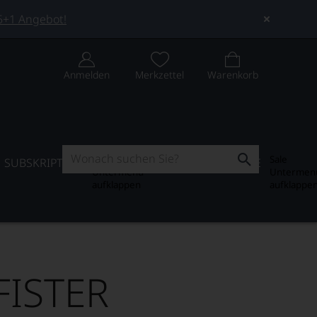
 5+1 Angebot!
Anmelden
Merkzettel
Warenkorb
Subskription
Sale
SUBSKRIPTION
WEIN-JOURNAL
SALE
Untermenü
Untermen
aufklappen
aufklappe
FISTER