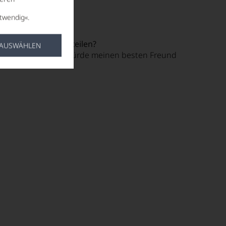
unge schmecken?
twendig«.
ine Flasche Wein teilen?
 AUSWÄHLEN
nicht schätzt - ich würde meinen besten Freund