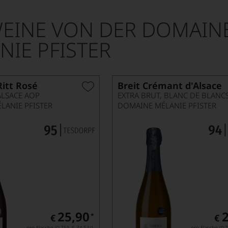
WEINE VON DER DOMAIN
NIE PFISTER
itt Rosé
Breit Crémant d'Alsace
ALSACE AOP
LANIE PFISTER
DOMAINE MÉLANIE PFISTER
25,90
*
€
€
pro Flasche (0.75l),
€ 34,53
/L
pro Flasche (0.7