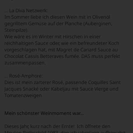
... La Diva Netzwerk:
Im Sommer liebe ich diesen Wein mit in Olivenöl
gegrilltem Gemüse auf der Planche (Auberginen,
Steinpilze).
Wie wäre es im Winter mit Hirschen in einer
reichhaltigen Sauce oder, wie ein befreundeter Koch
vorgeschlagen hat, mit Magret de Canard Sauce au
Chocolat Cassis Betteraves fumée. DAS muss perfekt
zusammenpassen.
... Rosé-Amphore:
Dies ist mein zarterer Rosé, passende Coquilles Saint
Jacques Snacké oder Kabeljau mit Sauce Vierge und
Tomatenzweigen
Mein schönster Weinmoment war...
Dieses Jahr, kurz nach der Ernte! Ich öffnete den
Mouton Rothschild 1983, den ich jahrelang aufbewahrt