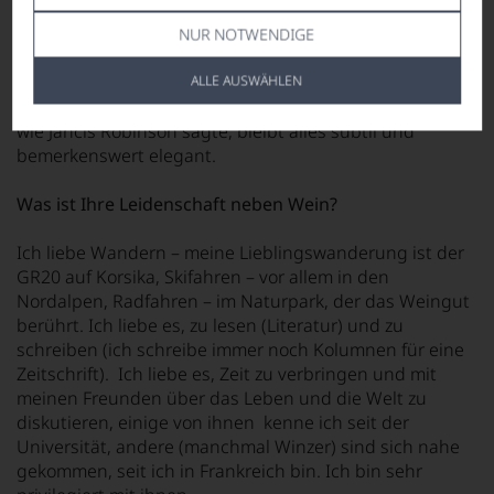
Gestatten Sie mir, einen meiner eigenen Weine
vorzuschlagen; die rote La Diva für den Genuss ihres
NUR NOTWENDIGE
beruhigenden, reichen Blumenstraußes, der auch bei
ALLE AUSWÄHLEN
leerem Glas verweilt. Die samtigen, runden Tannine
geben dieses angenehme opulente Mundgefühl, aber
wie Jancis Robinson sagte, bleibt alles subtil und
bemerkenswert elegant.
Was ist Ihre Leidenschaft neben Wein?
Ich liebe Wandern – meine Lieblingswanderung ist der
GR20 auf Korsika, Skifahren – vor allem in den
Nordalpen, Radfahren – im Naturpark, der das Weingut
berührt. Ich liebe es, zu lesen (Literatur) und zu
schreiben (ich schreibe immer noch Kolumnen für eine
Zeitschrift). Ich liebe es, Zeit zu verbringen und mit
meinen Freunden über das Leben und die Welt zu
diskutieren, einige von ihnen kenne ich seit der
Universität, andere (manchmal Winzer) sind sich nahe
gekommen, seit ich in Frankreich bin. Ich bin sehr