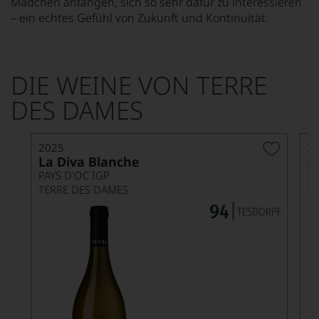
Mädchen anfangen, sich so sehr dafür zu interessieren
– ein echtes Gefühl von Zukunft und Kontinuität.
DIE WEINE VON TERRE
DES DAMES
2025
2
La Diva Blanche
R
PAYS D'OC IGP
L
TERRE DES DAMES
T