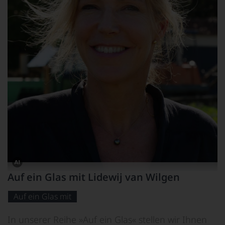
Dieses
Auf ein Glas mit Lidewij van Wilgen
Bild
wurde
mithilfe
Auf ein Glas mit
von
KI
verändert.
In unserer Reihe »Auf ein Glas« stellen wir Ihnen