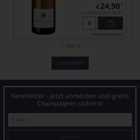
24,90
*
€
pro Flasche (0.75l),
€ 33,20
/L
Lebensmittel­angaben
1
von
5
ZUM WINZER
Newsletter - Jetzt anmelden und gratis
Champagner sichern!
ANMELDEN