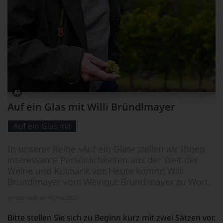
Dieses
Auf ein Glas mit Willi Bründlmayer
Bild
wurde
mithilfe
Auf ein Glas mit
von
KI
verändert.
In unserer Reihe »Auf ein Glas« stellen wir Ihnen
interessante Persönlichkeiten aus der Welt der
Weine und Kulinarik vor. Heute kommt Willi
Bründlmayer vom Weingut Bründlmayer zu Wort.
Veröffentlicht am 10. Mai 2022
Bitte stellen Sie sich zu Beginn kurz mit zwei Sätzen vor.