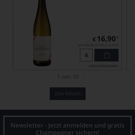
16,90
*
€
pro Flasche (0.75l),
€ 22,53
/L
Lebensmittel­angaben
1
von
10
ZUM WINZER
Newsletter - Jetzt anmelden und gratis
Champagner sichern!