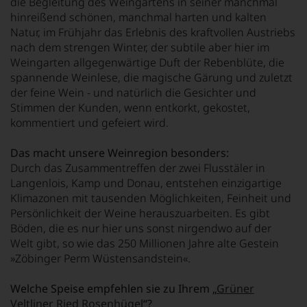
die Begleitung des Weingartens in seiner manchmal
hinreißend schönen, manchmal harten und kalten
Natur, im Frühjahr das Erlebnis des kraftvollen Austriebs
nach dem strengen Winter, der subtile aber hier im
Weingarten allgegenwärtige Duft der Rebenblüte, die
spannende Weinlese, die magische Gärung und zuletzt
der feine Wein - und natürlich die Gesichter und
Stimmen der Kunden, wenn entkorkt, gekostet,
kommentiert und gefeiert wird.
Das macht unsere Weinregion besonders:
Durch das Zusammentreffen der zwei Flusstäler in
Langenlois, Kamp und Donau, entstehen einzigartige
Klimazonen mit tausenden Möglichkeiten, Feinheit und
Persönlichkeit der Weine herauszuarbeiten. Es gibt
Böden, die es nur hier uns sonst nirgendwo auf der
Welt gibt, so wie das 250 Millionen Jahre alte Gestein
»Zöbinger Perm Wüstensandstein«.
Welche Speise empfehlen sie zu Ihrem „
Grüner
Veltliner Ried Rosenhügel
“?