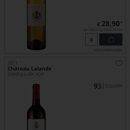
28,90
*
€
pro Flasche (0.75l),
€ 38,53
/L
Lebensmittel­angaben
2021
Château Lalande
SAINT-JULIEN AOP