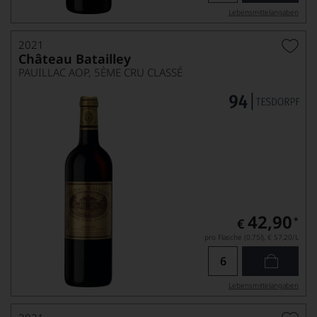
Lebensmittel­angaben
2021
Château Batailley
PAUILLAC AOP, 5ÈME CRU CLASSÉ
42,90
*
€
pro Flasche (0.75l),
€ 57,20
/L
Lebensmittel­angaben