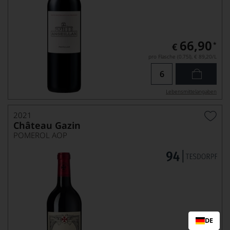
66,90
*
€
pro Flasche (0.75l),
€ 89,20
/L
Lebensmittel­angaben
2021
Château Gazin
POMEROL AOP
DE