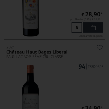
28,90
*
€
pro Flasche (0.75l),
€ 38,53
/L
Lebensmittel­angaben
2021
Château Haut Bages Liberal
PAUILLAC AOP, 5ÈME CRU CLASSÉ
34,90
*
€