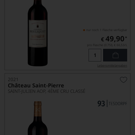
nur noch 1 Flasche verfügbar
49,90
*
€
pro Flasche (0.75l),
€ 66,53
/L
Lebensmittel­angaben
2021
Château Saint-Pierre
SAINT-JULIEN AOP, 4ÈME CRU CLASSÉ