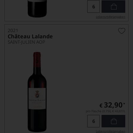
Lebensmittel­angaben
2021
Château Lalande
SAINT-JULIEN AOP
32,90
*
€
pro Flasche (0.75l),
€ 43,87
/L
Lebensmittel­angaben