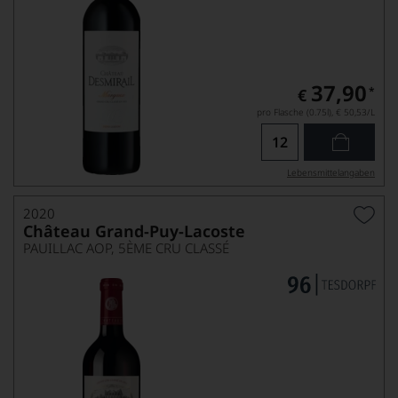
37,90
*
€
pro Flasche (0.75l),
€ 50,53
/L
Lebensmittel­angaben
2020
Château Grand-Puy-Lacoste
PAUILLAC AOP, 5ÈME CRU CLASSÉ