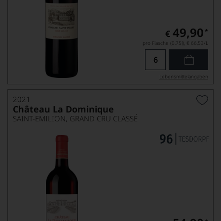
49,90
*
€
pro Flasche (0.75l),
€ 66,53
/L
Lebensmittel­angaben
2021
Château La Dominique
SAINT-EMILION, GRAND CRU CLASSÉ