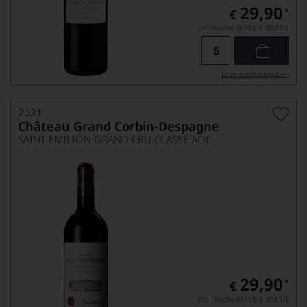
29,90
*
€
pro Flasche (0.75l),
€ 39,87
/L
Lebensmittel­angaben
2021
Château Grand Corbin-Despagne
SAINT-EMILION GRAND CRU CLASSÉ AOC
29,90
*
€
pro Flasche (0.75l),
€ 39,87
/L