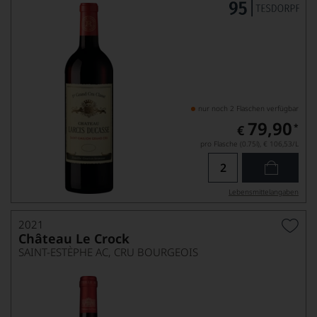
nur noch 2 Flaschen verfügbar
79,90
*
€
pro Flasche (0.75l),
€ 106,53
/L
Lebensmittel­angaben
2021
Château Le Crock
SAINT-ESTÈPHE AC, CRU BOURGEOIS