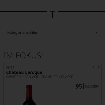
Bild
wurde
mithilfe
von
KI
verändert.
Kategorie wählen
IM FOKUS:
2016
Château Laroque
SAINT-EMILION AOP, GRAND CRU CLASSÉ