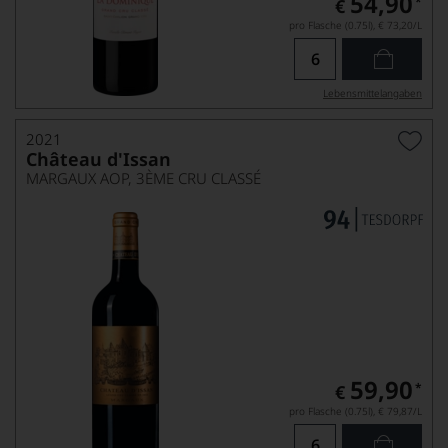
54,90
*
€
pro Flasche (0.75l),
€ 73,20
/L
Lebensmittel­angaben
2021
Château d'Issan
MARGAUX AOP, 3ÈME CRU CLASSÉ
59,90
*
€
pro Flasche (0.75l),
€ 79,87
/L