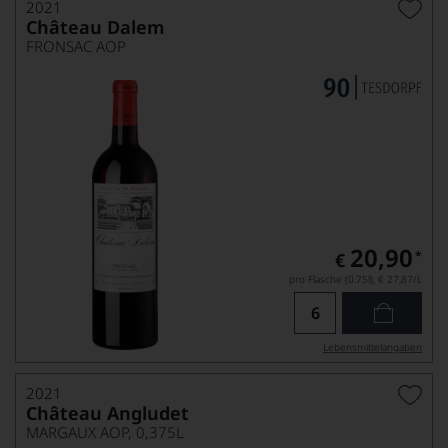
2021
Château Dalem
FRONSAC AOP
20,90
*
€
pro Flasche (0.75l),
€ 27,87
/L
Lebensmittel­angaben
2021
Château Angludet
MARGAUX AOP, 0,375L