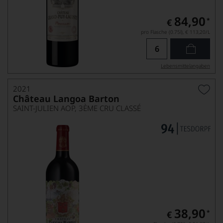
84,90
*
€
pro Flasche (0.75l),
€ 113,20
/L
Lebensmittel­angaben
2021
Château Langoa Barton
SAINT-JULIEN AOP, 3ÈME CRU CLASSÉ
38,90
*
€