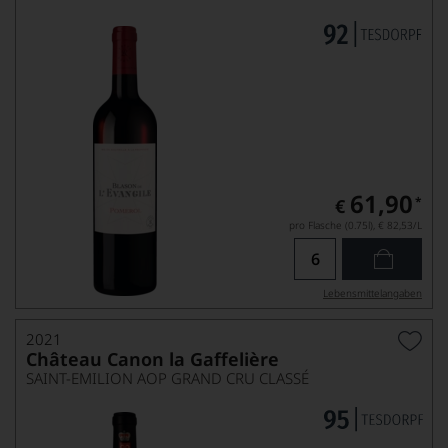
61,90
*
€
pro Flasche (0.75l),
€ 82,53
/L
Lebensmittel­angaben
2021
Château Canon la Gaffelière
SAINT-EMILION AOP GRAND CRU CLASSÉ