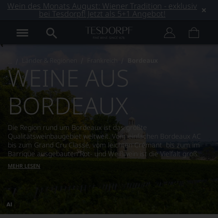
Wein des Monats August: Wiener Tradition - exklusiv
bei Tesdorpf! Jetzt als 5+1 Angebot!
Länder & Regionen
Frankreich
Bordeaux
WEINE AUS
BORDEAUX
Die Region rund um Bordeaux ist das größte
Qualitätsweinbaugebiet weltweit. Vom einfachen Bordeaux AC
bis zum Grand Cru Classé, vom leichten Crémant bis zum im
Barrique ausgebauten Rot- und Weißwein ist die Vielfalt groß.
MEHR LESEN
Dieses