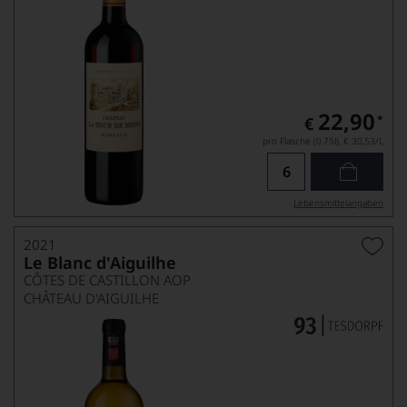
22,90
*
€
pro Flasche (0.75l),
€ 30,53
/L
Lebensmittel­angaben
2021
Le Blanc d'Aiguilhe
CÔTES DE CASTILLON AOP
CHÂTEAU D'AIGUILHE