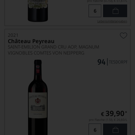
pro Flasche (0.75l),
€ 51,87
/L
Lebensmittel­angaben
2021
Château Peyreau
SAINT-EMILION GRAND CRU AOP, MAGNUM
VIGNOBLES COMTES VON NEIPPERG
39,90
*
€
pro Flasche (1.5l),
€ 26,60
/L