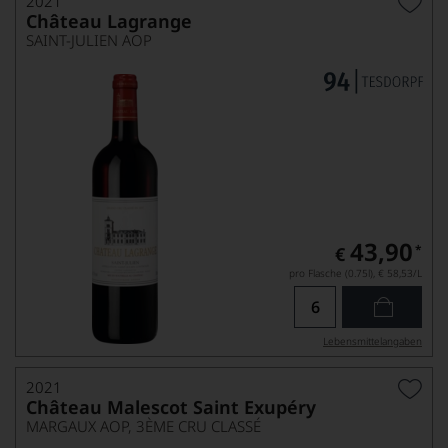
2021
Château Lagrange
SAINT-JULIEN AOP
43,90
*
€
pro Flasche (0.75l),
€ 58,53
/L
Lebensmittel­angaben
2021
Château Malescot Saint Exupéry
MARGAUX AOP, 3ÈME CRU CLASSÉ