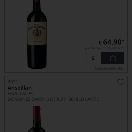
64,90
*
€
pro Flasche (0.75l),
€ 86,53
/L
Lebensmittel­angaben
2021
Anseillan
PAUILLAC AC
DOMAINES BARONS DE ROTHSCHILD LAFITE