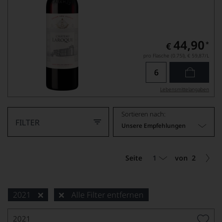
44,90
*
€
pro Flasche (0.75l),
€ 59,87
/L
Lebensmittel­angaben
Sortieren nach:
FILTER
Unsere Empfehlungen
1
Seite
von
2
2021
Alle Filter entfernen
2021