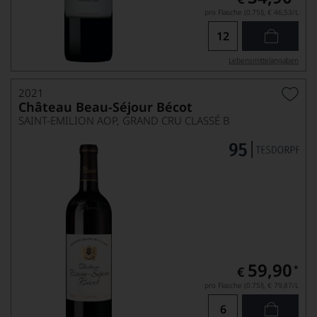
pro Flasche (0.75l),
€ 46,53
/L
Lebensmittel­angaben
2021
Château Beau-Séjour Bécot
SAINT-EMILION AOP, GRAND CRU CLASSÉ B
59,90
*
€
pro Flasche (0.75l),
€ 79,87
/L