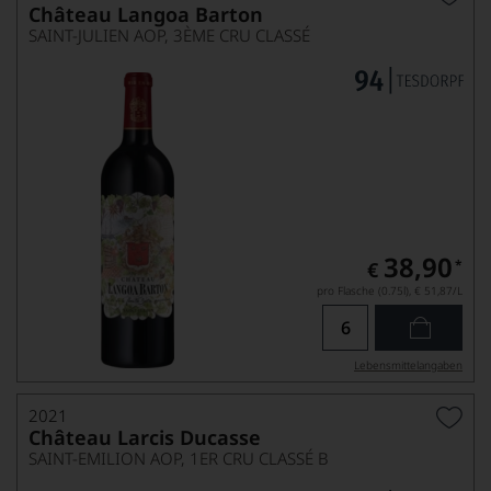
Château Langoa Barton
SAINT-JULIEN AOP, 3ÈME CRU CLASSÉ
38,90
*
€
pro Flasche (0.75l),
€ 51,87
/L
Lebensmittel­angaben
2021
Château Larcis Ducasse
SAINT-EMILION AOP, 1ER CRU CLASSÉ B