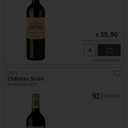
39,90
*
€
pro Flasche (0.75l),
€ 53,20
/L
Lebensmittel­angaben
2021
Château Siran
MARGAUX AOP