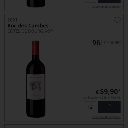
Lebensmittel­angaben
2021
Roc des Cambes
CÔTES DE BOURG AOP
59,90
*
€
pro Flasche (0.75l),
€ 79,87
/L
Lebensmittel­angaben