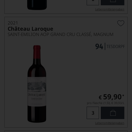
Lebensmittel­angaben
2021
Château Laroque
SAINT-EMILION AOP GRAND CRU CLASSÉ, MAGNUM
59,90
*
€
pro Flasche (1.5l),
€ 39,93
/L
Lebensmittel­angaben