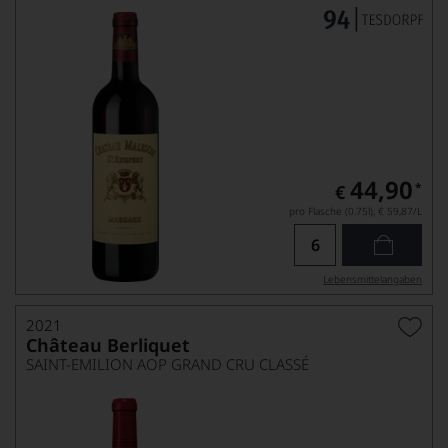
44,90
*
€
pro Flasche (0.75l),
€ 59,87
/L
Lebensmittel­angaben
2021
Château Berliquet
SAINT-EMILION AOP GRAND CRU CLASSÉ