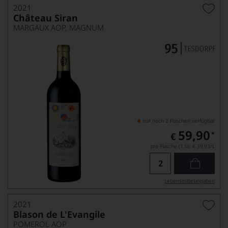
2021
Château Siran
MARGAUX AOP, MAGNUM
nur noch 2 Flaschen verfügbar
59,90
*
€
pro Flasche (1.5l),
€ 39,93
/L
Lebensmittel­angaben
2021
Blason de L'Evangile
POMEROL AOP