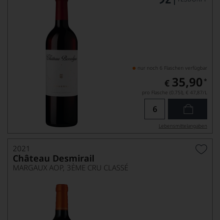
nur noch 6 Flaschen verfügbar
35,90
*
€
pro Flasche (0.75l),
€ 47,87
/L
Lebensmittel­angaben
2021
Château Desmirail
MARGAUX AOP, 3ÈME CRU CLASSÉ