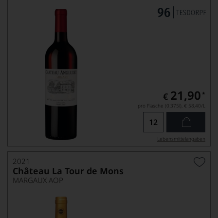
21,90
*
€
pro Flasche (0.375l),
€ 58,40
/L
Lebensmittel­angaben
2021
Château La Tour de Mons
MARGAUX AOP