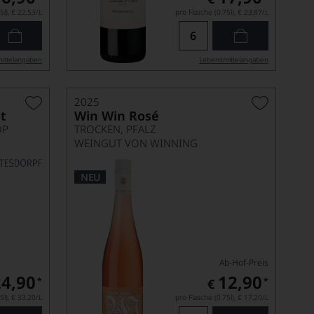
5l),
€ 22,53
/L
pro Flasche (0.75l),
€ 23,87
/L
ittel­angaben
Lebensmittel­angaben
2025
t
Win Win Rosé
OP
TROCKEN, PFALZ
WEINGUT VON WINNING
NEU
Ab-Hof-Preis
24,90
12,90
*
*
€
5l),
€ 33,20
/L
pro Flasche (0.75l),
€ 17,20
/L