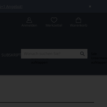
 5+1 Angebot!
Anmelden
Merkzettel
Warenkorb
Subskription
Sale
SUBSKRIPTION
WEIN-JOURNAL
SALE
Untermenü
Untermen
aufklappen
aufklappe