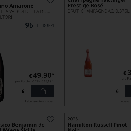
Prestige Rosé
bano Amarone
BRUT, CHAMPAGNE AC, 0,375L
AMARONE DELLA VALPOLICELLA DOCG CLASSICO
OLTORI
€
49,90
*
€
pro Fla
pro Flasche (0.75l),
€ 66,53
/L
Lebensmittel­angaben
Lebensm
2025
sico Benjamin de
Hamilton Russell Pinot
 &Vega Sicilia
Noir