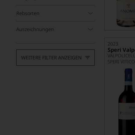
Gropello
Rebsorten
Lagrein
Auszeichnungen
Lemberger
Malbec
2023
Speri Valp
Malvasía
VALPOLICEL
WEITERE FILTER ANZEIGEN
SPERI VITIC
Mazuelo
Merlot
Meunier
Mourvedre
Nebbiolo
Negroamaro
Nerello Mascalese