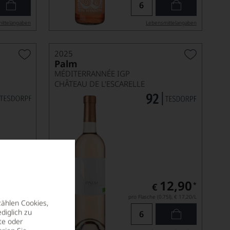
ittel­angaben
Lebensmittel­angaben
2025
Palm
MÉDITERRANNÉE IGP
CHÂTEAU DE L'ESCARELLE
11,90
12,90
*
*
€
5l),
€ 15,87
/L
pro Flasche (0.75l),
€ 17,20
/L
zählen Cookies,
diglich zu
te oder