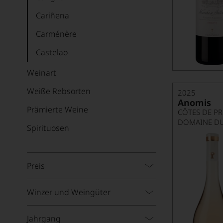
Cariñena
Carménère
Castelao
Cinsault
Weinart
Corvina
Weiße Rebsorten
2025
Anomis
Dolcetto
Prämierte Weine
CÔTES DE P
DOMAINE DU
Dornfelder
Spirituosen
Frühburgunder
Gamay
Preis
Garnacha
Winzer und Weingüter
Graciano
Grenache
Jahrgang