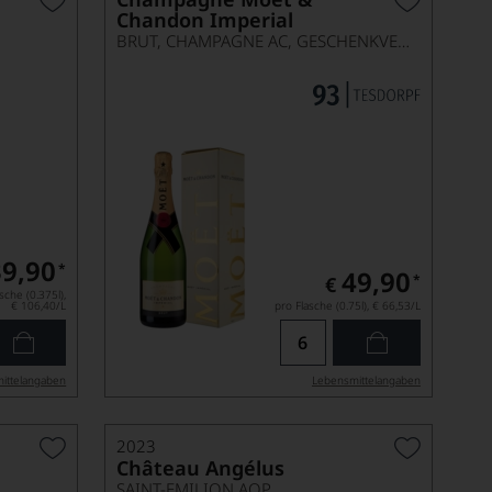
Chandon Imperial
BRUT, CHAMPAGNE AC, GESCHENKVERPACKUNG
39,90
*
49,90
*
€
sche (0.375l),
€ 106,40
/L
pro Flasche (0.75l),
€ 66,53
/L
ittel­angaben
Lebensmittel­angaben
2023
Château Angélus
SAINT-EMILION AOP