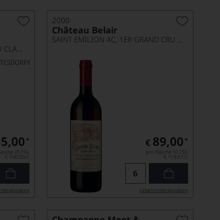
2000
Château Belair
SAINT EMILION AC, 1ER GRAND CRU CLASSÉ B
PAUILLAC AOP, 1ER GRAND CRU CLASSÉ
5,00
89,00
*
*
€
asche (0.75l),
pro Flasche (0.75l),
€ 740,00
/L
€ 118,67
/L
ittel­angaben
Lebensmittel­angaben
Champagne Moet &