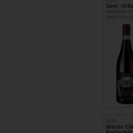
Sant' Ur
SPERI VITIC
2020
Macán Clá
Rothschild