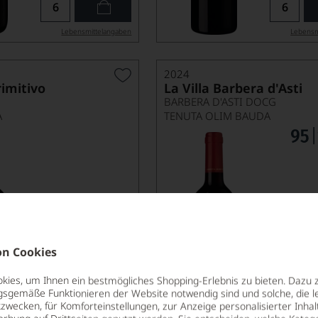
Lebensmittel­angaben
Lebensm
2024
imitivo
La Villa Barbera d'Asti
BARBERA D'ASTI DOCG
A
TENUTA OLIM BAUDA
n Cookies
11,95
*
€
€
pro Flasche (0.75l),
€ 15,93
/L
pro Flasche (0.7
ies, um Ihnen ein bestmögliches Shopping-Erlebnis zu bieten. Dazu 
gsgemäße Funktionieren der Website notwendig sind und solche, die le
zwecken, für Komforteinstellungen, zur Anzeige personalisierter Inhal