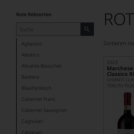
ROT
Rote Rebsorten
Sortieren na
Aglianico
Aleatico
2023
Alicante Bouschet
Marchese 
Classico R
Barbera
CHIANTI CLA
TENUTA TIG
Blaufränkisch
Cabernet Franc
Cabernet Sauvignon
Cagnulari
Carignan