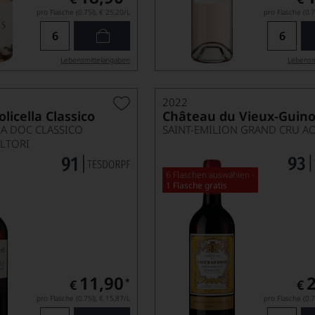
pro Flasche (0.75l),
€ 25,20
/L
pro Flasche (0.7
Lebensmittel­angaben
Lebensm
2022
olicella Classico
Château du Vieux-Guino
LA DOC CLASSICO
SAINT-EMILION GRAND CRU A
OLTORI
6 Flaschen auswählen -
1 Flasche gratis
11,90
*
€
€
pro Flasche (0.75l),
€ 15,87
/L
pro Flasche (0.7