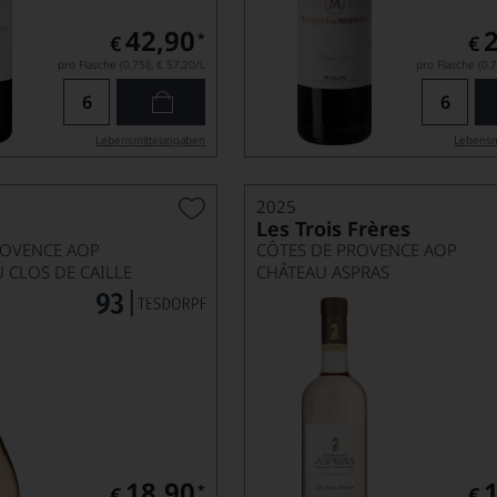
42,90
*
€
€
pro Flasche (0.75l),
€ 57,20
/L
pro Flasche (0.7
Lebensmittel­angaben
Lebensm
2025
Les Trois Frères
ROVENCE AOP
CÔTES DE PROVENCE AOP
 CLOS DE CAILLE
CHÂTEAU ASPRAS
18,90
*
€
€