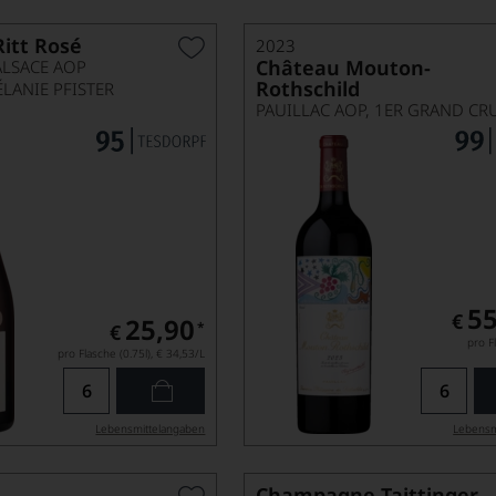
itt Rosé
2023
Château Mouton-
ALSACE AOP
Rothschild
LANIE PFISTER
55
€
25,90
*
€
pro Fl
pro Flasche (0.75l),
€ 34,53
/L
Lebensmittel­angaben
Lebensm
Champagne Taittinger