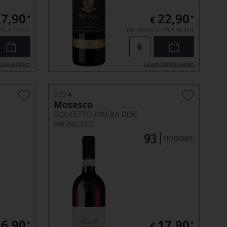
27,90
22,90
*
*
€
5l),
€ 37,20
/L
pro Flasche (0.75l),
€ 30,53
/L
ittel­angaben
Lebensmittel­angaben
2024
Mosesco
DOLCETTO D'ALBA DOC
PRUNOTTO
16,90
17,90
*
*
€