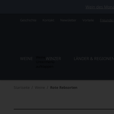
Wein des Monats
Geschichte
Kontakt
Newsletter
Vorteile
Freunde
Weine
WEINE
WINZER
LÄNDER & REGIONE
Untermenü
aufklappen
Startseite
Weine
Rote Rebsorten