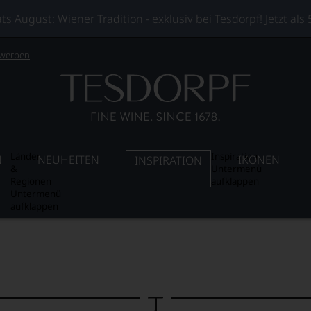
 August: Wiener Tradition - exklusiv bei Tesdorpf! Jetzt als
 werben
Länder
Inspiration
N
NEUHEITEN
IKONEN
INSPIRATION
&
Untermenü
Regionen
aufklappen
Untermenü
aufklappen