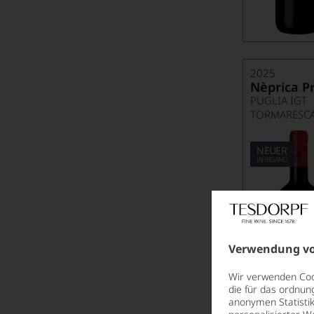
Nero d'Avola
Petit Verdot
Pinot Meunier
2025
Nèprica Pr
Pinot Nero
PUGLIA IGT
TORMARESC
Pinot Noir
Pinotage
NEUER
JAHRGANG
Primitivo
Prugnolo Gentile
Sangiovese
Verwendung vo
Shiraz
Spätburgunder
Wir verwenden Cook
die für das ordnun
St. Laurent
anonymen Statistik