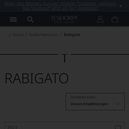
Wein des Monats August: Wiener Tradition - exklusiv
bei Tesdorpf! Jetzt als 5+1 Angebot!
Weine
Weiße Rebsorten
Rabigato
RABIGATO
Sortieren nach:
Unsere Empfehlungen
2022