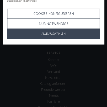
Italien
ausschließlich »notwendig«.
Frankreich
Deutschland
COOKIES KONFIGURIEREN
Österreich
NUR NOTWENDIGE
Spanien
weitere Länder
ALLE AUSWÄHLEN
SERVICE
Kontakt
FAQs
Versand
Newsletter
Katalog anfordern
Freunde werben
Events
Karriere