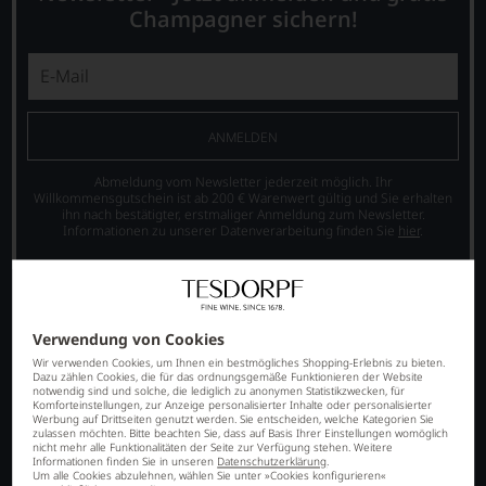
Champagner sichern!
ANMELDEN
Abmeldung vom Newsletter jederzeit möglich. Ihr
Willkommensgutschein ist ab 200 € Warenwert gültig und Sie erhalten
ihn nach bestätigter, erstmaliger Anmeldung zum Newsletter.
Informationen zu unserer Datenverarbeitung finden Sie
hier
.
Verwendung von Cookies
Wir verwenden Cookies, um Ihnen ein bestmögliches Shopping-Erlebnis zu bieten.
Dazu zählen Cookies, die für das ordnungsgemäße Funktionieren der Website
notwendig sind und solche, die lediglich zu anonymen Statistikzwecken, für
Komforteinstellungen, zur Anzeige personalisierter Inhalte oder personalisierter
Werbung auf Drittseiten genutzt werden. Sie entscheiden, welche Kategorien Sie
zulassen möchten. Bitte beachten Sie, dass auf Basis Ihrer Einstellungen womöglich
nicht mehr alle Funktionalitäten der Seite zur Verfügung stehen. Weitere
SORTIMENT
Informationen finden Sie in unseren
Datenschutzerklärung
.
Um alle Cookies abzulehnen, wählen Sie unter »Cookies konfigurieren«