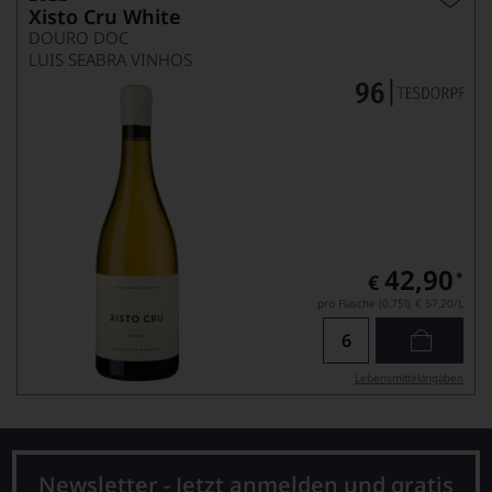
Xisto Cru White
DOURO DOC
LUIS SEABRA VINHOS
42,90
*
€
pro Flasche (0.75l),
€ 57,20
/L
Lebensmittel­angaben
Newsletter - Jetzt anmelden und gratis