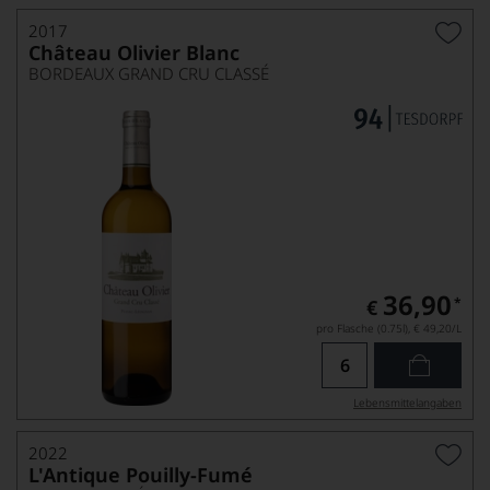
2017
Château Olivier Blanc
BORDEAUX GRAND CRU CLASSÉ
36,90
*
€
pro Flasche (0.75l),
€ 49,20
/L
Lebensmittel­angaben
2022
L'Antique Pouilly-Fumé