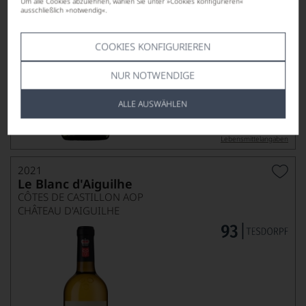
Um alle Cookies abzulehnen, wählen Sie unter »Cookies konfigurieren«
ausschließlich »notwendig«.
COOKIES KONFIGURIEREN
27,95
NUR NOTWENDIGE
*
€
pro Flasche (0.75l),
€ 37,27
/L
ALLE AUSWÄHLEN
Lebensmittel­angaben
2021
Le Blanc d'Aiguilhe
CÔTES DE CASTILLON AOP
CHÂTEAU D'AIGUILHE