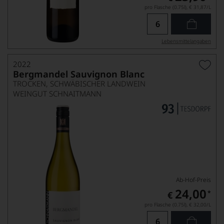
pro Flasche (0.75l),
€ 31,87
/L
Lebensmittel­angaben
2022
Bergmandel Sauvignon Blanc
TROCKEN, SCHWÄBISCHER LANDWEIN
WEINGUT SCHNAITMANN
Ab-Hof-Preis
24,00
*
€
pro Flasche (0.75l),
€ 32,00
/L