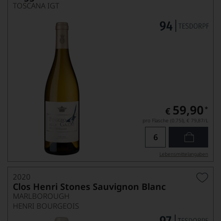
TOSCANA IGT
59,90
*
€
pro Flasche (0.75l),
€ 79,87
/L
Lebensmittel­angaben
2020
Clos Henri Stones Sauvignon Blanc
MARLBOROUGH
HENRI BOURGEOIS