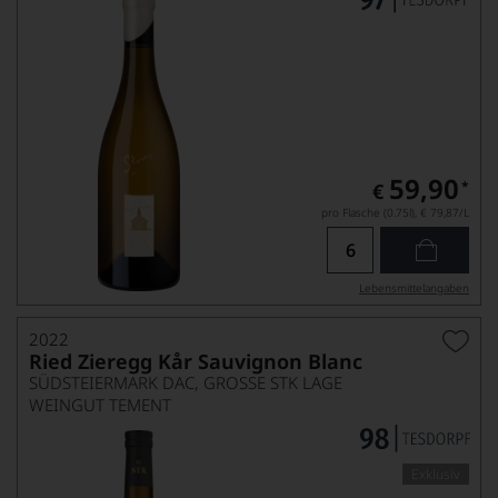
59,90
*
€
pro Flasche (0.75l),
€ 79,87
/L
Lebensmittel­angaben
2022
Ried Zieregg Kår Sauvignon Blanc
SÜDSTEIERMARK DAC, GROSSE STK LAGE
WEINGUT TEMENT
Exklusiv