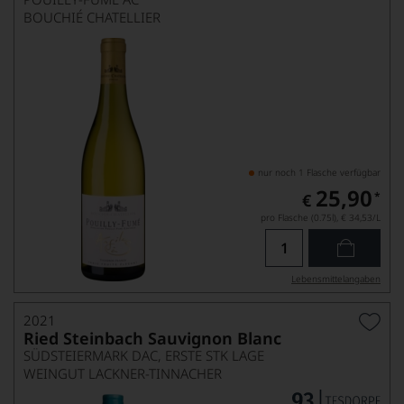
BOUCHIÉ CHATELLIER
nur noch 1 Flasche verfügbar
25,90
*
€
pro Flasche (0.75l),
€ 34,53
/L
Lebensmittel­angaben
2021
Ried Steinbach Sauvignon Blanc
SÜDSTEIERMARK DAC, ERSTE STK LAGE
WEINGUT LACKNER-TINNACHER