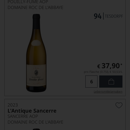
POUILLY-FUMÉ AOP
DOMAINE ROC DE L'ABBAYE
37,90
*
€
pro Flasche (0.75l),
€ 50,53
/L
Lebensmittel­angaben
2023
L'Antique Sancerre
SANCERRE AOP
DOMAINE ROC DE L'ABBAYE