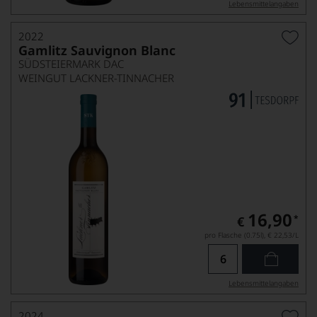
Lebensmittel­angaben
2022
Gamlitz Sauvignon Blanc
SÜDSTEIERMARK DAC
WEINGUT LACKNER-TINNACHER
16,90
*
€
pro Flasche (0.75l),
€ 22,53
/L
Lebensmittel­angaben
2024