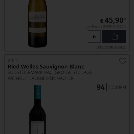
45,90
*
€
pro Flasche (0.75l),
€ 61,20
/L
Lebensmittel­angaben
2021
Ried Welles Sauvignon Blanc
SÜDSTEIERMARK DAC, GROSSE STK LAGE
WEINGUT LACKNER-TINNACHER