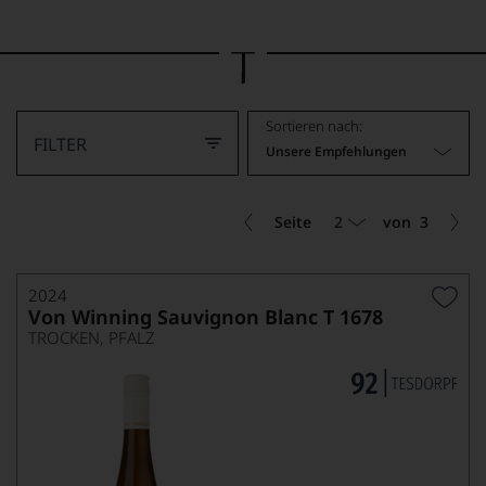
Bild
wurde
mithilfe
von
KI
verändert.
Sortieren nach:
FILTER
Unsere Empfehlungen
2
Seite
von
3
2024
Von Winning Sauvignon Blanc T 1678
TROCKEN, PFALZ