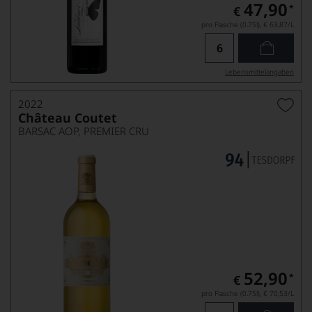
47,90
*
€
pro Flasche (0.75l),
€ 63,87
/L
Lebensmittel­angaben
2022
Château Coutet
BARSAC AOP, PREMIER CRU
52,90
*
€
pro Flasche (0.75l),
€ 70,53
/L