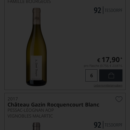
FAMILLE BOURGEOIS
17,90
*
€
pro Flasche (0.75l),
€ 23,87
/L
Lebensmittel­angaben
2017
Château Gazin Rocquencourt Blanc
PESSAC-LÉOGNAN AOP
VIGNOBLES MALARTIC