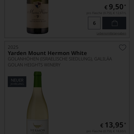
9,50
*
€
pro Flasche (0.75l),
€ 12,67
/L
Lebensmittel­angaben
2025
Yarden Mount Hermon White
GOLANHÖHEN (ISRAELISCHE SIEDLUNG), GALILÄA
GOLAN HEIGHTS WINERY
NEUER
JAHRGANG
13,95
*
€
pro Flasche (0.75l),
€ 18,60
/L