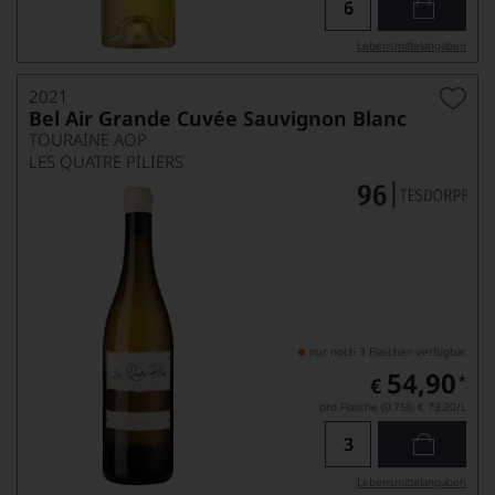
Lebensmittel­angaben
2021
Bel Air Grande Cuvée Sauvignon Blanc
TOURAINE AOP
LES QUATRE PILIERS
nur noch 3 Flaschen verfügbar
54,90
*
€
pro Flasche (0.75l),
€ 73,20
/L
Lebensmittel­angaben