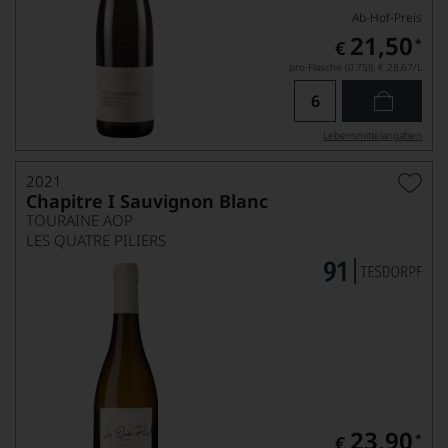
Ab-Hof-Preis
21,50
*
€
pro Flasche (0.75l),
€ 28,67
/L
Lebensmittel­angaben
2021
Chapitre I Sauvignon Blanc
TOURAINE AOP
LES QUATRE PILIERS
23,90
*
€