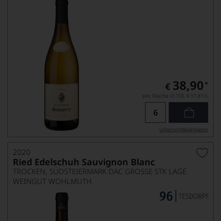
38,90
*
€
pro Flasche (0.75l),
€ 51,87
/L
Lebensmittel­angaben
2020
Ried Edelschuh Sauvignon Blanc
TROCKEN, SÜDSTEIERMARK DAC GROSSE STK LAGE
WEINGUT WOHLMUTH