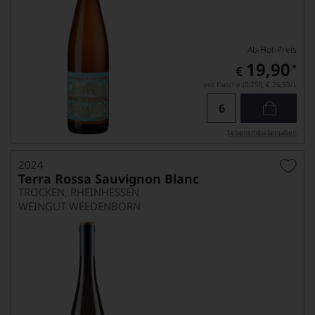
Ab-Hof-Preis
19,90
*
€
pro Flasche (0.75l),
€ 26,53
/L
Lebensmittel­angaben
2024
Terra Rossa Sauvignon Blanc
TROCKEN, RHEINHESSEN
WEINGUT WEEDENBORN