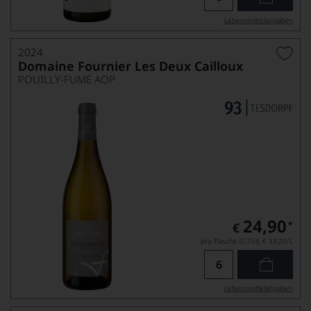
Lebensmittel­angaben
2024
Domaine Fournier Les Deux Cailloux
POUILLY-FUMÉ AOP
24,90
*
€
pro Flasche (0.75l),
€ 33,20
/L
Lebensmittel­angaben