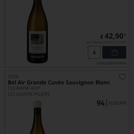
42,90
*
€
pro Flasche (0.75l),
€ 57,20
/L
Lebensmittel­angaben
2020
Bel Air Grande Cuvée Sauvignon Blanc
TOURAINE AOP
LES QUATRE PILIERS