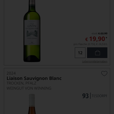
statt
€ 22,90
19,90
*
€
pro Flasche (0.75l),
€ 26,53
/L
Lebensmittel­angaben
2024
Liaison Sauvignon Blanc
TROCKEN, PFALZ
WEINGUT VON WINNING