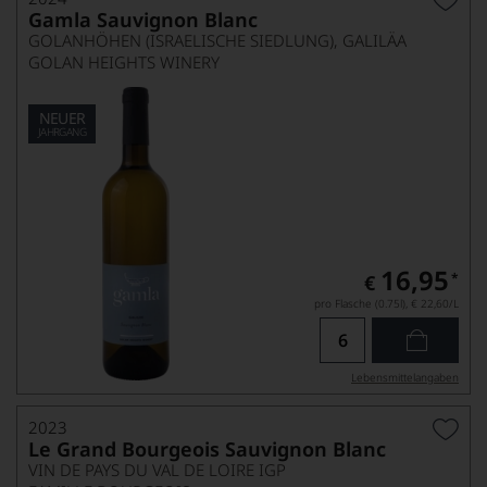
Gamla Sauvignon Blanc
GOLANHÖHEN (ISRAELISCHE SIEDLUNG), GALILÄA
GOLAN HEIGHTS WINERY
NEUER
JAHRGANG
16,95
*
€
pro Flasche (0.75l),
€ 22,60
/L
Lebensmittel­angaben
2023
Le Grand Bourgeois Sauvignon Blanc
VIN DE PAYS DU VAL DE LOIRE IGP