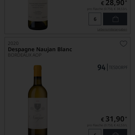
28,90
*
€
pro Flasche (0.75l),
€ 38,53
/L
Lebensmittel­angaben
2020
Despagne Naujan Blanc
BORDEAUX AOP
31,90
*
€
pro Flasche (0.75l),
€ 42,53
/L