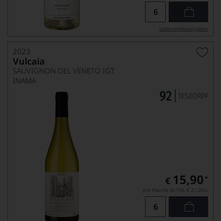
Lebensmittel­angaben
2023
Vulcaia
SAUVIGNON DEL VENETO IGT
INAMA
15,90
*
€
pro Flasche (0.75l),
€ 21,20
/L