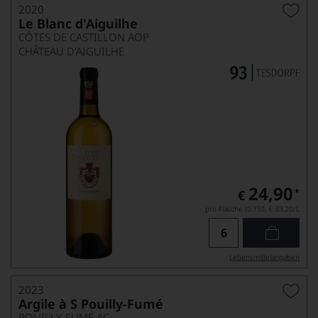
2020
Le Blanc d'Aiguilhe
CÔTES DE CASTILLON AOP
CHÂTEAU D'AIGUILHE
24,90
*
€
pro Flasche (0.75l),
€ 33,20
/L
Lebensmittel­angaben
2023
Argile à S Pouilly-Fumé
POUILLY-FUMÉ AC