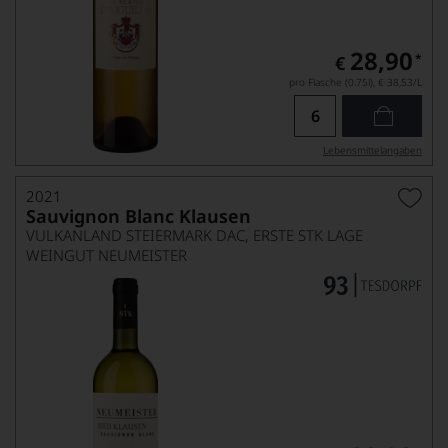
28,90
*
€
pro Flasche (0.75l),
€ 38,53
/L
Lebensmittel­angaben
2021
Sauvignon Blanc Klausen
VULKANLAND STEIERMARK DAC, ERSTE STK LAGE
WEINGUT NEUMEISTER