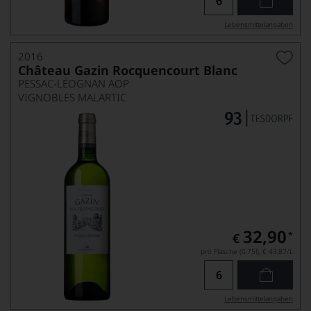
Lebensmittel­angaben
2016
Château Gazin Rocquencourt Blanc
PESSAC-LÉOGNAN AOP
VIGNOBLES MALARTIC
32,90
*
€
pro Flasche (0.75l),
€ 43,87
/L
Lebensmittel­angaben