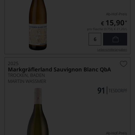
Ab-Hof-Preis
15,90
*
€
pro Flasche (0.75l),
€ 21,20
/L
Lebensmittel­angaben
2025
Markgräflerland Sauvignon Blanc QbA
TROCKEN, BADEN
MARTIN WASSMER
Ab-Hof-Preis