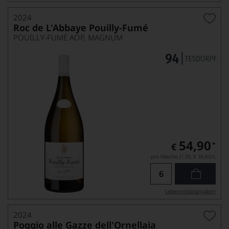
2024
Roc de L'Abbaye Pouilly-Fumé
POUILLY-FUMÉ AOP, MAGNUM
54,90
*
€
pro Flasche (1.5l),
€ 36,60
/L
Lebensmittel­angaben
2024
Poggio alle Gazze dell'Ornellaia