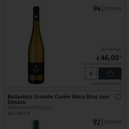
Ab-Hof-Preis
46,00
*
€
pro Flasche (0.75l),
€ 61,33
/L
Lebensmittel­angaben
Bellavista Grande Cuvée Alma Brut non
Dosato
FRANCIACORTA DOCG
BELLAVISTA