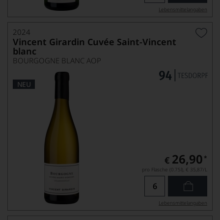
Lebensmittel­angaben
2024
Vincent Girardin Cuvée Saint-Vincent
blanc
BOURGOGNE BLANC AOP
NEU
26,90
*
€
pro Flasche (0.75l),
€ 35,87
/L
Lebensmittel­angaben