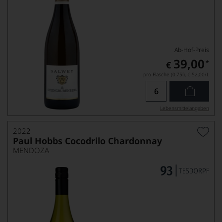
Ab-Hof-Preis
39,00
*
€
pro Flasche (0.75l),
€ 52,00
/L
Lebensmittel­angaben
2022
Paul Hobbs Cocodrilo Chardonnay
MENDOZA