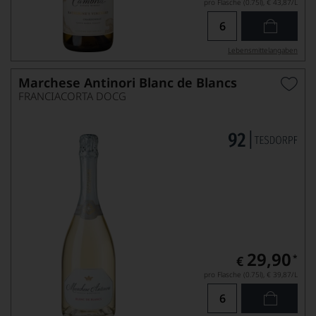
pro Flasche (0.75l),
€ 43,87
/L
Lebensmittel­angaben
Marchese Antinori Blanc de Blancs
FRANCIACORTA DOCG
29,90
*
€
pro Flasche (0.75l),
€ 39,87
/L