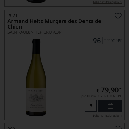
Lebensmittel­angaben
2021
Armand Heitz Murgers des Dents de
Chien
SAINT-AUBIN 1ER CRU AOP
79,90
*
€
pro Flasche (0.75l),
€ 106,53
/L
Lebensmittel­angaben
2024