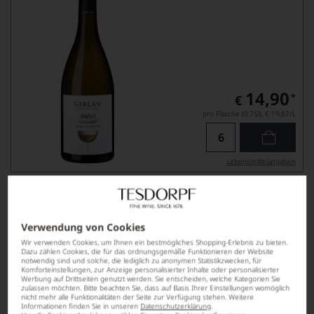
14,90
*
€
pro Flasche (0.75l),
€ 19,87
/L
Lebensmittel­angaben
2023
Chardonnay Drei Dörfer
TROCKEN, BADEN
Verwendung von Cookies
WEINGUT FRANZ KELLER
Wir verwenden Cookies, um Ihnen ein bestmögliches Shopping-Erlebnis zu bieten.
Dazu zählen Cookies, die für das ordnungsgemäße Funktionieren der Website
notwendig sind und solche, die lediglich zu anonymen Statistikzwecken, für
Komforteinstellungen, zur Anzeige personalisierter Inhalte oder personalisierter
Werbung auf Drittseiten genutzt werden. Sie entscheiden, welche Kategorien Sie
zulassen möchten. Bitte beachten Sie, dass auf Basis Ihrer Einstellungen womöglich
nicht mehr alle Funktionalitäten der Seite zur Verfügung stehen. Weitere
Informationen finden Sie in unseren
Datenschutzerklärung
.