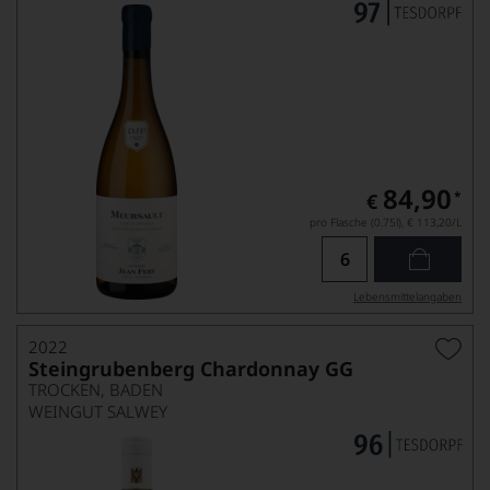
84,90
*
€
pro Flasche (0.75l),
€ 113,20
/L
Lebensmittel­angaben
2022
Steingrubenberg Chardonnay GG
TROCKEN, BADEN
WEINGUT SALWEY