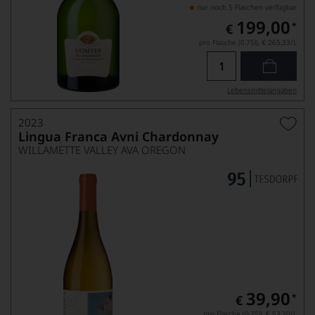
nur noch 5 Flaschen verfügbar
199,00
*
€
pro Flasche (0.75l),
€ 265,33
/L
Lebensmittel­angaben
2023
Lingua Franca Avni Chardonnay
WILLAMETTE VALLEY AVA OREGON
39,90
*
€
pro Flasche (0.75l),
€ 53,20
/L