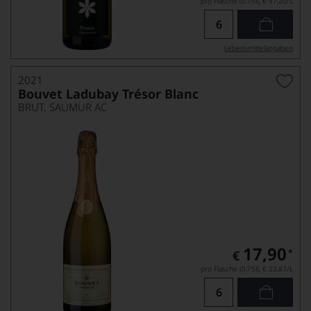
pro Flasche (0.75l),
€ 97,20
/L
Lebensmittel­angaben
2021
Bouvet Ladubay Trésor Blanc
BRUT, SAUMUR AC
17,90
*
€
pro Flasche (0.75l),
€ 23,87
/L