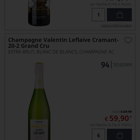
pro Flasche (0.75l),
€ 33,20
/L
Lebensmittel­angaben
Champagne Valentin Leflaive Cramant-
20-2 Grand Cru
EXTRA BRUT, BLANC DE BLANCS, CHAMPAGNE AC
statt
€ 69,90
59,90
*
€
pro Flasche (0.75l),
€ 79,87
/L