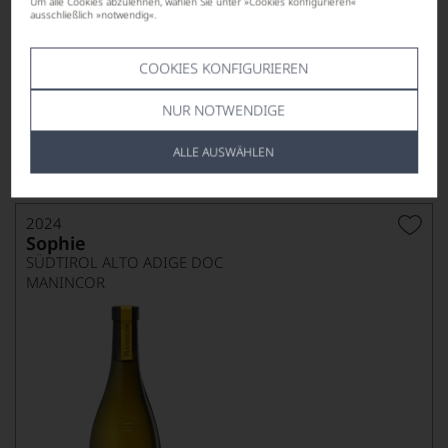
Um alle Cookies abzulehnen, wählen Sie unter »Cookies konfigurieren«
ausschließlich »notwendig«.
Ab-Hof-Preis
COOKIES KONFIGURIEREN
40,00
*
€
NUR NOTWENDIGE
pro Flasche (0.75l),
€ 53,33
/L
ALLE AUSWÄHLEN
Lebensmittel­angaben
2024
Sophie
SÜDTIROL ALTO ADIGE DOC
MANINCOR