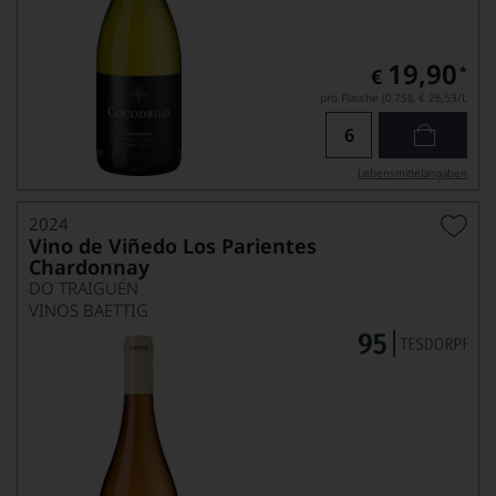
19,90
*
€
pro Flasche (0.75l),
€ 26,53
/L
Lebensmittel­angaben
2024
Vino de Viñedo Los Parientes
Chardonnay
DO TRAIGUÉN
VINOS BAETTIG