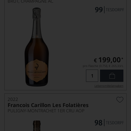
BRUT, CHAMPAGNE AC
199,00
*
€
pro Flasche (0.75l),
€ 265,33
/L
Lebensmittel­angaben
2022
Francois Carillon Les Folatières
PULIGNY-MONTRACHET 1ER CRU AOP