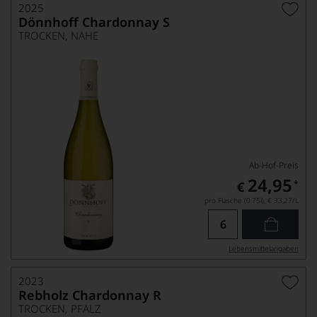
2025
Dönnhoff Chardonnay S
TROCKEN, NAHE
Ab-Hof-Preis
24,95
*
€
pro Flasche (0.75l),
€ 33,27
/L
Lebensmittel­angaben
2023
Rebholz Chardonnay R
TROCKEN, PFALZ