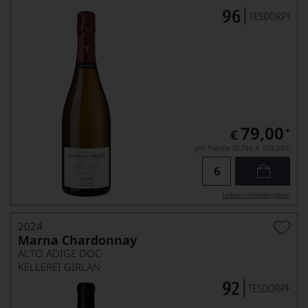
79,00
*
€
pro Flasche (0.75l),
€ 105,33
/L
Lebensmittel­angaben
2024
Marna Chardonnay
ALTO ADIGE DOC
KELLEREI GIRLAN