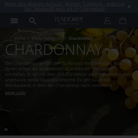
Wein des Monats August: Wiener Tradition - exklusiv
bei Tesdorpf! Jetzt als 5+1 Angebot!
Weine
Weiße Rebsorten
Chardonnay
CHARDONNAY
Der Chardonnay gehört den zu klassischen Edelreben, aus
denen einige der bedeutendsten trockenen Weißweine
entstehen. Er ist mit über 200.000 Hektar auch die am meisten
angebaute weiße Qualitätsrebsorte. Es gibt kaum ein
Weinbauland, in dem der Chardonnay nicht vorkommt.
MEHR LESEN
Dieses