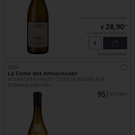
nur noch 5 Flaschen verfügbar
28,90
*
€
pro Flasche (0.75l),
€ 38,53
/L
Lebensmittel­angaben
2024
La Come des Amoureuses
BOURGOGNE HAUTES CÔTES DE BEAUNE AOP
DOMAINE JEAN FÉRY