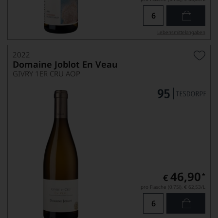
Lebensmittel­angaben
2022
Domaine Joblot En Veau
GIVRY 1ER CRU AOP
46,90
*
€
pro Flasche (0.75l),
€ 62,53
/L