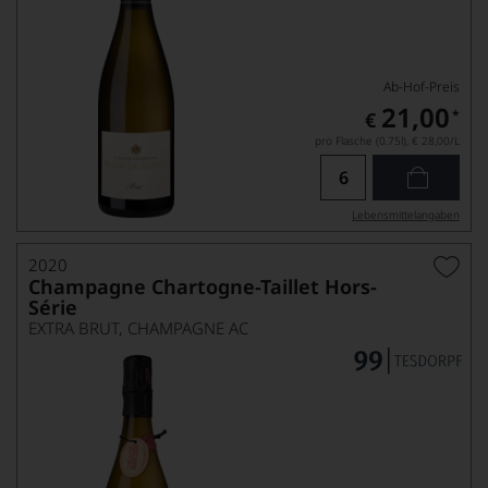
Ab-Hof-Preis
21,00
*
€
pro Flasche (0.75l),
€ 28,00
/L
Lebensmittel­angaben
2020
Champagne Chartogne-Taillet Hors-
Série
EXTRA BRUT, CHAMPAGNE AC