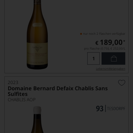
nur noch 2 Flaschen verfügbar
189,00
*
€
pro Flasche (0.75l),
€ 252,00
/L
Lebensmittel­angaben
2023
Domaine Bernard Defaix Chablis Sans
Sulfites
CHABLIS AOP