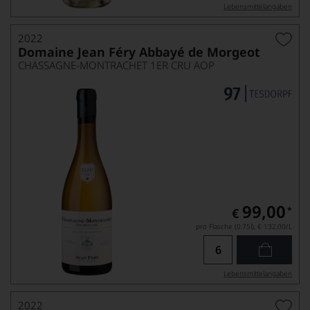
Lebensmittel­angaben
2022
Domaine Jean Féry Abbayé de Morgeot
CHASSAGNE-MONTRACHET 1ER CRU AOP
99,00
*
€
pro Flasche (0.75l),
€ 132,00
/L
Lebensmittel­angaben
2022