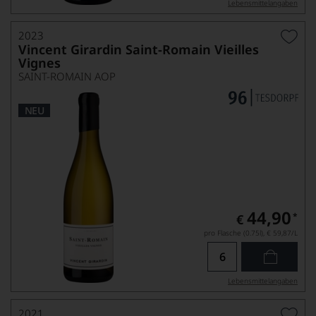
Lebensmittel­angaben
2023
Vincent Girardin Saint-Romain Vieilles
Vignes
SAINT-ROMAIN AOP
NEU
44,90
*
€
pro Flasche (0.75l),
€ 59,87
/L
Lebensmittel­angaben
2021