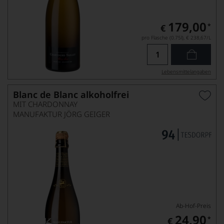
179,00
*
€
pro Flasche (0.75l),
€ 238,67
/L
Lebensmittel­angaben
Blanc de Blanc alkoholfrei
MIT CHARDONNAY
MANUFAKTUR JÖRG GEIGER
Ab-Hof-Preis
24,90
*
€