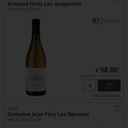
Armand Heitz Les Gruyaches
MEURSAULT AOP
98,00
*
€
pro Flasche (0.75l),
€ 130,67
/L
Lebensmittel­angaben
2023
Domaine Jean Féry Les Narvaux
MEURSAULT AOP