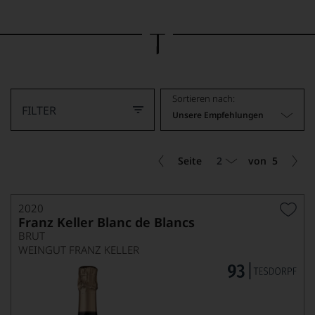
Bild
wurde
mithilfe
von
KI
verändert.
Sortieren nach:
FILTER
Unsere Empfehlungen
2
Seite
von
5
2020
Franz Keller Blanc de Blancs
BRUT
WEINGUT FRANZ KELLER