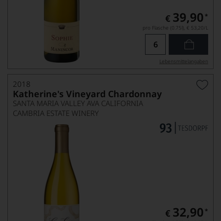
39,90
*
€
pro Flasche (0.75l),
€ 53,20
/L
Lebensmittel­angaben
2018
Katherine's Vineyard Chardonnay
SANTA MARIA VALLEY AVA CALIFORNIA
CAMBRIA ESTATE WINERY
32,90
*
€