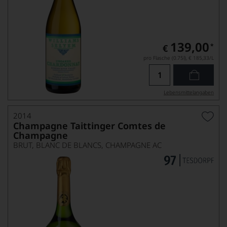
139,00
*
€
pro Flasche (0.75l),
€ 185,33
/L
Lebensmittel­angaben
2014
Champagne Taittinger Comtes de
Champagne
BRUT, BLANC DE BLANCS, CHAMPAGNE AC