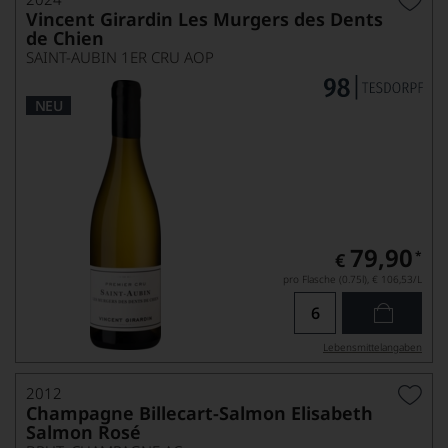
Vincent Girardin Les Murgers des Dents
de Chien
SAINT-AUBIN 1ER CRU AOP
NEU
79,90
*
€
pro Flasche (0.75l),
€ 106,53
/L
Lebensmittel­angaben
2012
Champagne Billecart-Salmon Elisabeth
Salmon Rosé