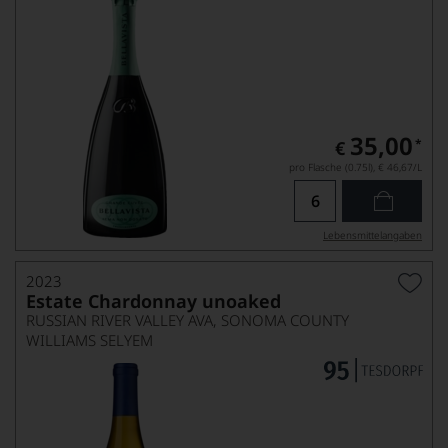
35,00
*
€
pro Flasche (0.75l),
€ 46,67
/L
Lebensmittel­angaben
2023
Estate Chardonnay unoaked
RUSSIAN RIVER VALLEY AVA, SONOMA COUNTY
WILLIAMS SELYEM