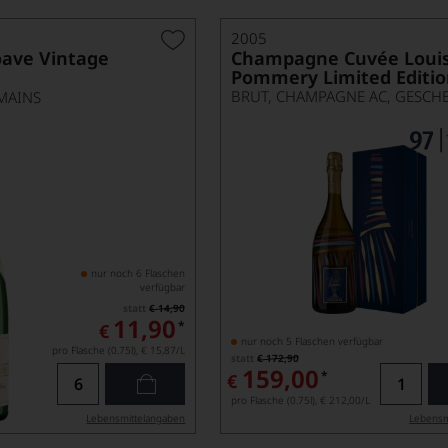
2005
oave Vintage
Champagne Cuvée Loui
Pommery Limited Editi
MAINS
nur noch 6 Flaschen
verfügbar
statt
€ 14,90
11,90
*
€
nur noch 5 Flaschen verfügbar
pro Flasche (0.75l),
€ 15,87
/L
statt
€ 172,90
159,00
*
€
pro Flasche (0.75l),
€ 212,00
/L
Lebensmittel­angaben
Lebensm