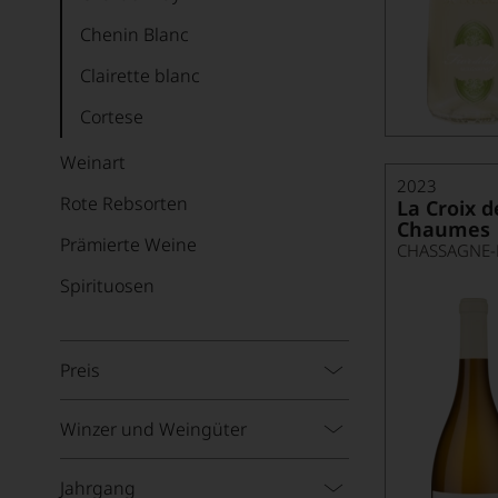
Chenin Blanc
Clairette blanc
Cortese
Encruzado
Weinart
2023
Fiano
Rote Rebsorten
La Croix d
Chaumes
Furmint
Prämierte Weine
CHASSAGNE
Garganega
Spirituosen
Garnacha Blanca
Gelber Muskat
Preis
Gewürztraminer
Winzer und Weingüter
Glera
Godello
Jahrgang