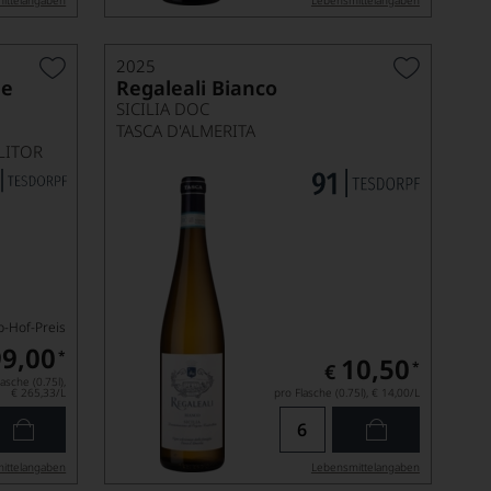
ittel­angaben
Lebensmittel­angaben
2025
ße
Regaleali Bianco
SICILIA DOC
TASCA D'ALMERITA
LITOR
b-Hof-Preis
9,00
*
10,50
*
€
asche (0.75l),
€ 265,33
/L
pro Flasche (0.75l),
€ 14,00
/L
ittel­angaben
Lebensmittel­angaben