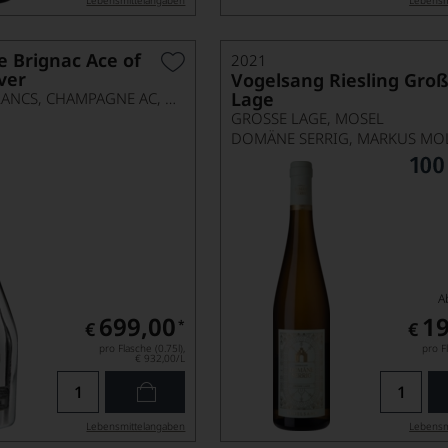
Lebensmittel­angaben
Lebensm
 Brignac Ace of
2021
ver
Vogelsang Riesling Gro
Lage
BLANC DE BLANCS, CHAMPAGNE AC, HOLZKISTE
GROSSE LAGE, MOSEL
DOMÄNE SERRIG, MARKUS MO
A
699,00
19
*
€
€
pro Flasche (0.75l),
pro Fl
€ 932,00
/L
Lebensmittel­angaben
Lebensm