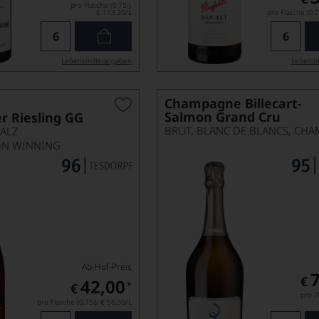
pro Flasche (0.75l),
€ 113,20
/L
pro Flasche (0.7
Lebensmittel­angaben
Lebensm
Champagne Billecart-
Salmon Grand Cru
 Riesling GG
FALZ
ON WINNING
Ab-Hof-Preis
€
42,00
*
€
pro Fl
pro Flasche (0.75l),
€ 56,00
/L