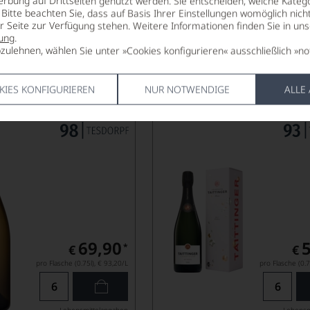
erbung auf Drittseiten genutzt werden. Sie entscheiden, welche Katego
Bitte beachten Sie, dass auf Basis Ihrer Einstellungen womöglich nich
Lebensmittel­angaben
Lebensm
er Seite zur Verfügung stehen. Weitere Informationen finden Sie in un
ung
.
zulehnen, wählen Sie unter »Cookies konfigurieren« ausschließlich »no
Champagne Taittinger
Réserve
i Clay Sauvignon
KIES KONFIGURIEREN
NUR NOTWENDIGE
ALLE
UGH
GEOIS
69,90
*
€
€
pro Flasche (0.75l),
€ 93,20
/L
pro Flasche (0.7