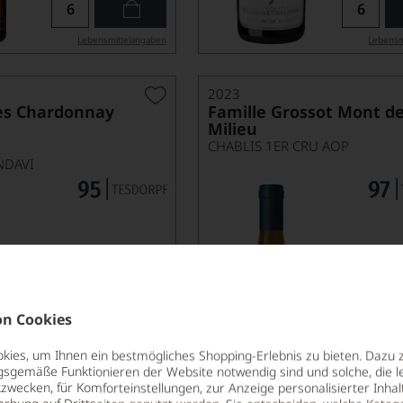
Lebensmittel­angaben
Lebensm
2023
es Chardonnay
Famille Grossot Mont d
Milieu
CHABLIS 1ER CRU AOP
NDAVI
n Cookies
59,90
*
€
€
ies, um Ihnen ein bestmögliches Shopping-Erlebnis zu bieten. Dazu 
pro Flasche (0.75l),
€ 79,87
/L
pro Flasche (0.7
gsgemäße Funktionieren der Website notwendig sind und solche, die le
zwecken, für Komforteinstellungen, zur Anzeige personalisierter Inhal