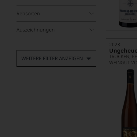
Grauburgunder
Rebsorten
Grecanico
Auszeichnungen
Grecchetto
Grenache blanc
2023
Ungeheuer
Grillo
TROCKEN, P
WEITERE FILTER ANZEIGEN
WEINGUT V
Grüner Veltliner
Inzolia
Loureiro
Macabeo (Viura)
Marsanne
Müller-Thurgau
Pedro Ximénez