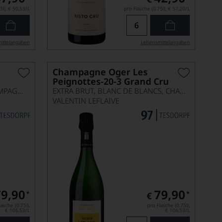
5l),
€ 50,53
/L
pro Flasche (0.75l),
€ 57,20
/L
ittel­angaben
Lebensmittel­angaben
Champagne Oger Les
Peignottes-20-3 Grand Cru
BRUT, BLANC DE BLANCS, CHAMPAGNE AC
EXTRA BRUT, BLANC DE BLANCS, CHAMPAGNE AC
VALENTIN LEFLAIVE
79,90
79,90
*
*
€
asche (0.75l),
pro Flasche (0.75l),
€ 106,53
/L
€ 106,53
/L