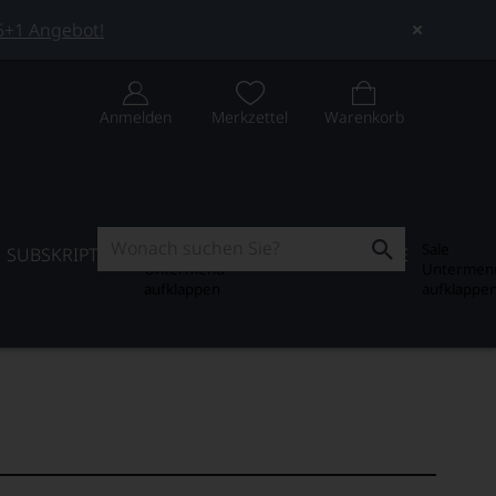
 5+1 Angebot!
Anmelden
Merkzettel
Warenkorb
Subskription
Sale
SUBSKRIPTION
WEIN-JOURNAL
SALE
Untermenü
Untermen
aufklappen
aufklappe