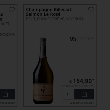
Champagne Billecart-
Salmon Le Rosé
se
on
BRUT, CHAMPAGNE AC, MAGNUM
BRUT, CHAMPAGNE AC, GESCHENKETUI
154,90
*
€
pro Flasche (1.5l),
€ 103,27
/L
ittel­angaben
Lebensmittel­angaben