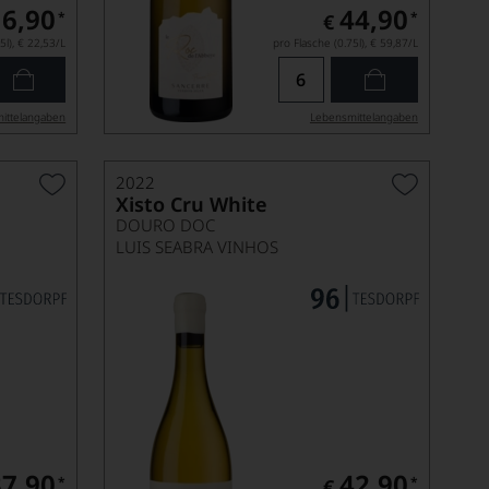
16,90
44,90
*
*
€
5l),
€ 22,53
/L
pro Flasche (0.75l),
€ 59,87
/L
ittel­angaben
Lebensmittel­angaben
2022
Xisto Cru White
DOURO DOC
LUIS SEABRA VINHOS
37,90
42,90
*
*
€