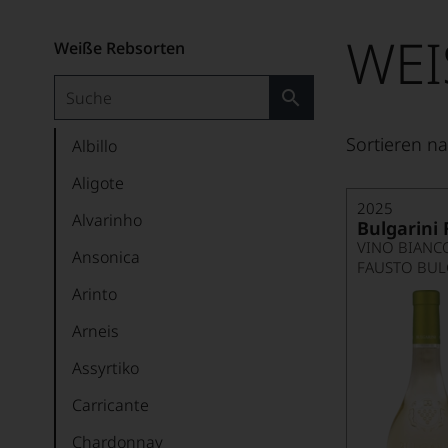
WEI
Weiße Rebsorten
Sortieren na
Albillo
Aligote
2025
Alvarinho
Bulgarini 
VINO BIANC
Ansonica
FAUSTO BUL
Arinto
Arneis
Assyrtiko
Carricante
Chardonnay