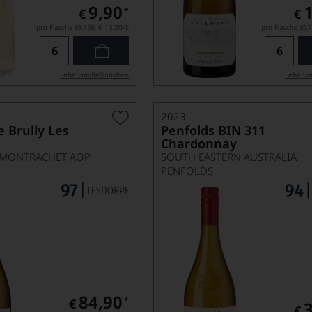
9,90
*
€
€
pro Flasche (0.75l),
€ 13,20
/L
pro Flasche (0.7
Lebensmittel­angaben
Lebensm
2023
e Brully Les
Penfolds BIN 311
Chardonnay
-MONTRACHET AOP
SOUTH EASTERN AUSTRALIA
PENFOLDS
84,90
*
€
€