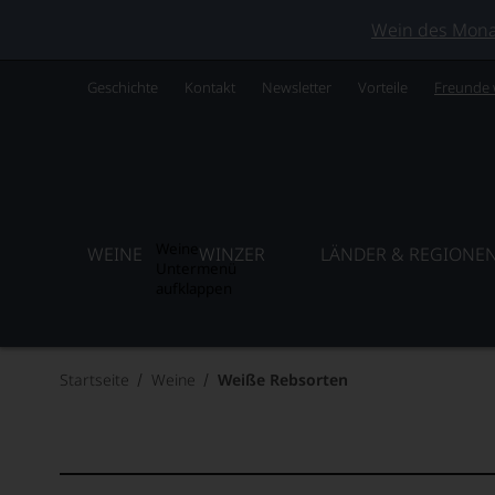
Wein des Monats
Geschichte
Kontakt
Newsletter
Vorteile
Freunde
Weine
WEINE
WINZER
LÄNDER & REGIONE
Untermenü
aufklappen
Startseite
Weine
Weiße Rebsorten