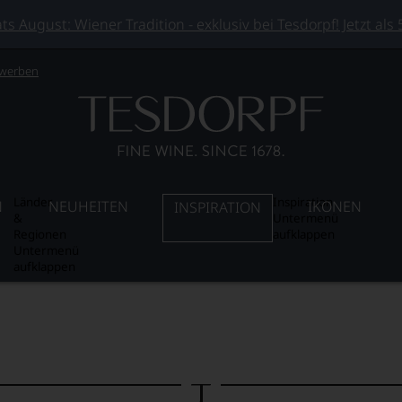
 August: Wiener Tradition - exklusiv bei Tesdorpf! Jetzt als
 werben
Länder
Inspiration
N
NEUHEITEN
IKONEN
INSPIRATION
&
Untermenü
Regionen
aufklappen
Untermenü
aufklappen