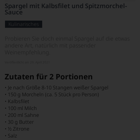
Dieses
Spargel mit Kalbsfilet und Spitzmorchel-
Bild
Sauce
wurde
mithilfe
von
Kulinarisches
KI
verändert.
Probieren Sie doch einmal Spargel auf die etwas
andere Art, natürlich mit passender
Weinempfehlung.
Veröffentlicht am 29. April 2021
Zutaten für 2 Portionen
• Je nach Größe 8-10 Stangen weißer Spargel
• 150 g Morcheln (ca. 5 Stück pro Person)
• Kalbsfilet
• 100 ml Milch
• 200 ml Sahne
• 30 g Butter
• ½ Zitrone
• Salz