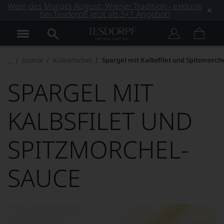
Wein des Monats August: Wiener Tradition - exklusiv
bei Tesdorpf! Jetzt als 5+1 Angebot!
Journal
Kulinarisches
Spargel mit Kalbsfilet und Spitzmorch
SPARGEL MIT
KALBSFILET UND
SPITZMORCHEL-
SAUCE