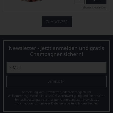
Lebensmittel­angaben
ZUM WINZER
Newsletter - Jetzt anmelden und gratis
Champagner sichern!
ANMELDEN
Abmeldung vom Newsletter jederzeit möglich. Ihr
Willkommensgutschein ist ab 200 € Warenwert gültig und Sie erhalten
ihn nach bestätigter, erstmaliger Anmeldung zum Newsletter.
Informationen zu unserer Datenverarbeitung finden Sie
hier
.