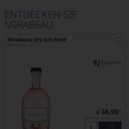
ENTDECKEN SIE
MIRABEAU
Mirabeau Dry Gin Rosé
43 % VOL. 0,7 L
36,90
*
€
pro Flasche (0.7l),
€ 52,71
/L