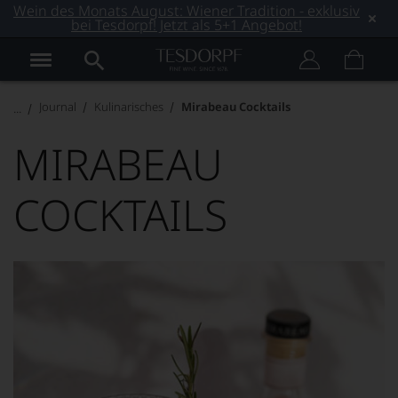
Wein des Monats August: Wiener Tradition - exklusiv
bei Tesdorpf! Jetzt als 5+1 Angebot!
Journal
Kulinarisches
Mirabeau Cocktails
MIRABEAU
COCKTAILS