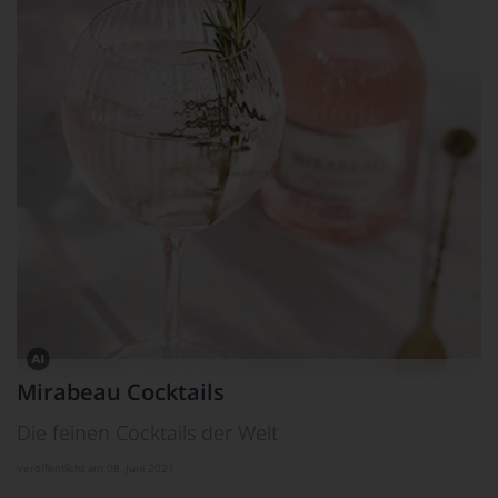
Dieses
Mirabeau Cocktails
Bild
wurde
Die feinen Cocktails der Welt
mithilfe
von
KI
Veröffentlicht am 08. Juni 2021
verändert.