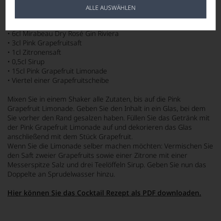
RIVIERA PALOMA
ALLE AUSWÄHLEN
Zutaten
• 6cl Mirabeau Dry Rosé Gin Riviera
• 3cl Pink Grapefruitsaft
• 1cl Zitronensaft
• 0,5cl Sirup
• 15cl Pink Grapefruit Limonade
• Viertel einer Grapefruitscheibe
Mixen Sie in einem Shaker alle Zutaten, bis auf die Pink
Grapefruit Limonade. Geben Sie den Inhalt in ein Glas, bei dem
Sie vorher den Rand gesalzen haben. Füllen Sie das Getränk mit
der Pink Grapefruit Limonade auf und dekorieren das Glas
anschließend mit dem Stück Grapefruit.
Wenn Sie die Limonade selber machen möchten: Vermischen Sie
den Saft zweier Grapefruits sowie einer Zitrone mit einer
Messerspitze Salz und drei Teelöffeln Sirup. Geben Sie nun das
Doppelte an Sprudelwasser hinzu.
Hier können Sie das Cocktail Rezept als PDF downloaden.