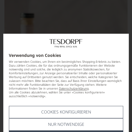
Verwendung von Cookies
Wir verwenden Cookies, um Ihnen ein bestmögliches Shopping-Erlebnis zu bieten.
Dazu zählen Cookies, die für das ordnungsgemäße Funktionieren der Website
notwendig sind und solche, die lediglich zu anonymen Statistikzwecken, für
Komforteinstellungen, zur Anzeige personalisierter Inhalte oder personalisierter
Werbung auf Drittseiten genutzt werden. Sie entscheiden, welche Kategorien Sie
zulassen möchten. Bitte beachten Sie, dass auf Basis Ihrer Einstellungen womöglich
nicht mehr alle Funktionalitäten der Seite zur Verfügung stehen. Weitere
Informationen finden Sie in unseren
Datenschutzerklärung
.
Um alle Cookies abzulehnen, wählen Sie unter »Cookies konfigurieren«
ausschließlich »notwendig«.
COOKIES KONFIGURIEREN
NUR NOTWENDIGE