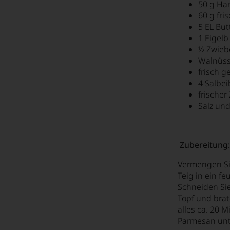
50 g Ha
60 g fri
5 EL But
1 Eigelb
½ Zwieb
Walnüs
frisch g
4 Salbei
frischer
Salz und
Zubereitung:
Vermengen Sie
Teig in ein f
Schneiden Sie
Topf und brat
alles ca. 20 
Parmesan unte