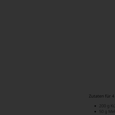
Zutaten für 4
200 g Kü
50 g Me