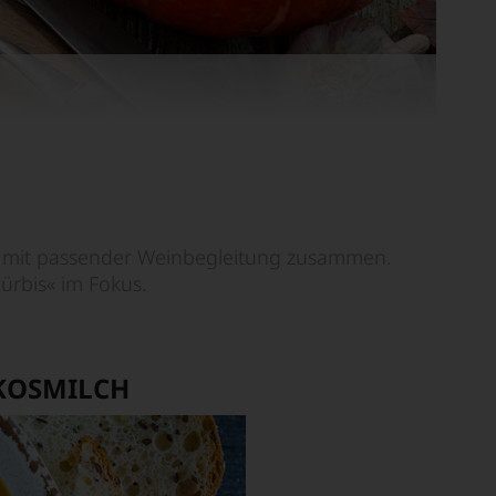
ü mit passender Weinbegleitung zusammen.
rbis« im Fokus.
KOSMILCH