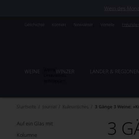
Wein des Monats
Geschichte
Kontakt
Newsletter
Vorteile
Freunde
Weine
WEINE
WINZER
LÄNDER & REGIONE
Untermenü
aufklappen
Startseite
Journal
Kulinarisches
3 Gänge 3 Weine: »K
3 G
Auf ein Glas mit
Kolumne