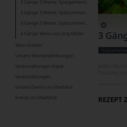
3 Gänge 3 Weine: Spargelmenü
3 Gänge 3 Weine: Spätsommer »Rosé«
3 Gänge 3 Weine: Spätsommer »Sancerre«
Dieses
3 Gäng
4 Gänge Menü von Jörg Müller
Bild
wurde
Amarone - Unser liebstes Rezept
Wein Insider
mithilfe
von
Kulinarische
Bouillabaisse Rezept
KI
Unsere Weinempfehlungen
verändert.
Brancaia Speise-Empfehlungen
Jeden Monat
Veranstaltungen-kopie
Passend zum
Buchtel mit Pfifferling
Veranstaltungen
Veröffentlicht am 25
Chartreuse Cocktails
unsere Events im Überblick
Cocktailempfehlungen von Marcel Ribis
Events im Überblick
REZEPT 
Fleisch x Rosé
Flusskrebse Saumuroises