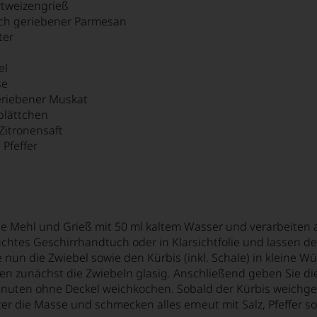
rtweizengrieß
sch geriebener Parmesan
ter
el
se
eriebener Muskat
blättchen
 Zitronensaft
 Pfeffer
 Mehl und Grieß mit 50 ml kaltem Wasser und verarbeiten a
euchtes Geschirrhandtuch oder in Klarsichtfolie und lassen d
 nun die Zwiebel sowie den Kürbis (inkl. Schale) in kleine Wü
en zunächst die Zwiebeln glasig. Anschließend geben Sie die
Minuten ohne Deckel weichkochen. Sobald der Kürbis weichgek
r die Masse und schmecken alles erneut mit Salz, Pfeffer s