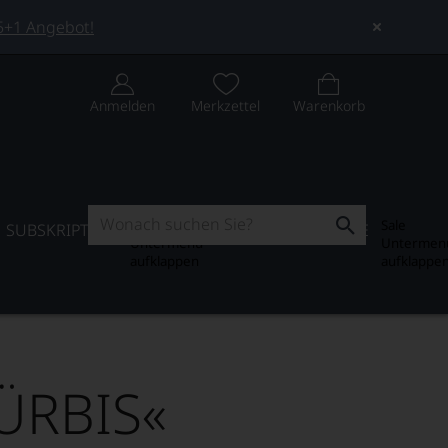
 5+1 Angebot!
Anmelden
Merkzettel
Warenkorb
Subskription
Sale
SUBSKRIPTION
WEIN-JOURNAL
SALE
Untermenü
Untermen
aufklappen
aufklappe
ÜRBIS«