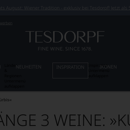
 August: Wiener Tradition - exklusiv bei Tesdorpf! Jetzt als
 werben
Länder
Inspiration
N
NEUHEITEN
IKONEN
INSPIRATION
&
Untermenü
Regionen
aufklappen
Untermenü
aufklappen
ürbis«
ÄNGE 3 WEINE: »K