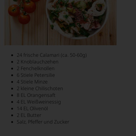
24 frische Calamari (ca. 50-60g)
2 Knoblauchzehen
2 Fenchelknollen
6 Stiele Petersilie
4 Stiele Minze
2 kleine Chilischoten
8 EL Orangensaft
4 EL Weißweinessig
14 EL Olivenöl
2 EL Butter
Salz, Pfeffer und Zucker