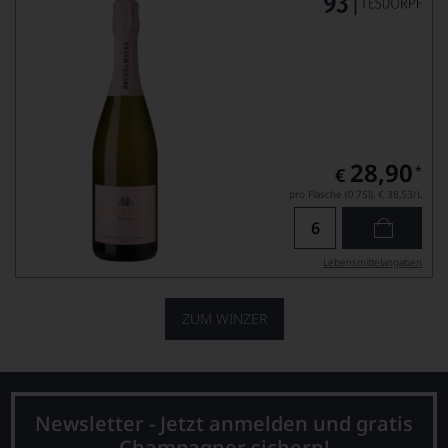
28,90
*
€
pro Flasche (0.75l),
€ 38,53
/L
Lebensmittel­angaben
ZUM WINZER
Newsletter - Jetzt anmelden und gratis
Champagner sichern!