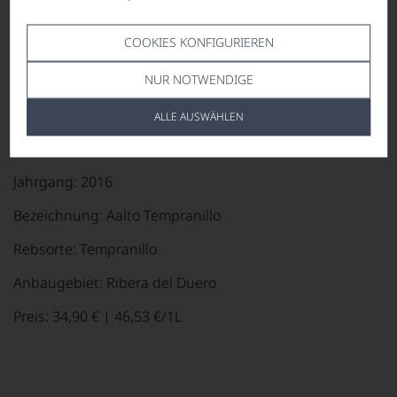
Polenta hinzu, schmecken Sie diese mit Pfeffer und Salz
ab. Die Polenta in eine ca. 2 cm hohe Schale füllen und
60 Minuten antrocknen lassen. Zum Schluss schneiden
COOKIES KONFIGURIEREN
Sie die Polenta in quadratische Stücke und braten Sie
die Stücke bei geringer Hitze kurz in Öl an.
NUR NOTWENDIGE
ALLE AUSWÄHLEN
Ihr Begleiter zum Hauptgang:
Jahrgang: 2016
Bezeichnung: Aalto Tempranillo
Rebsorte: Tempranillo
Anbaugebiet: Ribera del Duero
Preis: 34,90 € | 46,53 €/1L