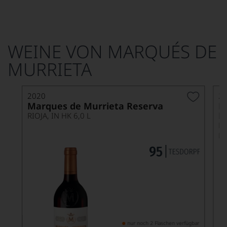
WEINE VON
MARQUÉS DE
MURRIETA
2020
2
Marques de Murrieta Reserva
M
R
RIOJA, IN HK 6,0 L
R
M
nur noch 2 Flaschen verfügbar