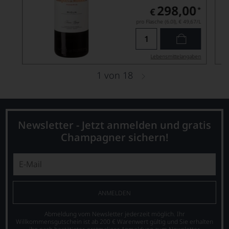
298,00
*
€
pro Flasche (6.0l),
€ 49,67
/L
Lebensmittel­angaben
1
von
18
Newsletter - Jetzt anmelden und gratis
Champagner sichern!
ANMELDEN
Abmeldung vom Newsletter jederzeit möglich. Ihr
Willkommensgutschein ist ab 200 € Warenwert gültig und Sie erhalten