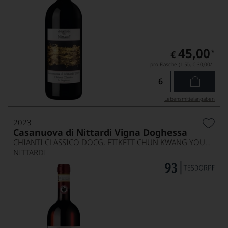
45,00
*
€
pro Flasche (1.5l),
€ 30,00
/L
Lebensmittel­angaben
2023
Casanuova di Nittardi Vigna Doghessa
CHIANTI CLASSICO DOCG, ETIKETT CHUN KWANG YOUNG
NITTARDI