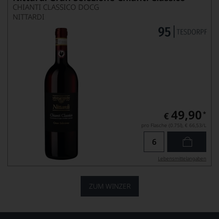
CHIANTI CLASSICO DOCG
NITTARDI
49,90
*
€
pro Flasche (0.75l),
€ 66,53
/L
Lebensmittel­angaben
ZUM WINZER