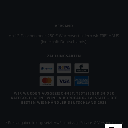
VERSAND
Ab 12 Flaschen oder 250 € Warenwert liefern wir FREI HAUS
(innerhalb Deutschlands).
ZAHLUNGSARTEN
WIR WURDEN AUSGEZEICHNET: TESTSIEGER IN DER
KATEGORIE »FINE WINE & BORDEAUX« FALSTAFF – DIE
BESTEN WEINHÄNDLER DEUTSCHLAND 2023
* Preisangaben inkl. gesetzl. MwSt. und zzgl. Service- & Versandkosten