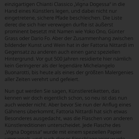
einzigartigen Chianti Classico „Vigna Dogessa“ in die
Hand eines Künstlers legen, und dabei nicht nur
eingetretene, sichere Pfade beschleichen. Die Liste
derer, die sich hier verewigen durfte ist äußerst
prominent besetzt mit Namen wie Yoko Ono, Günter
Grass oder Dario Fo. Aber der Zusammenhang zwischen
bildender Kunst und Wein hat in der Fattoria Nittardi im
Gegensatz zu anderen auch einen ganz speziellen
Hintergrund. Vor gut 500 Jahren residierte hier nämlich
kein Geringerer als der legendäre Michelangelo
Buonarotti, bis heute als eines der größten Malergenies
aller Zeiten verehrt und gefeiert.
Nun gut werden Sie sagen, Künstleretiketten, das
kennen wir doch eigentlich schon, so neu ist das nun
auch wieder nicht. Aber bevor Sie nun der Anflug eines
Gähnens überkommt, Fattoria Nittardi hat sich etwas
Besonderes ausgedacht, was die Flaschen von anderen
Künstlereditionen unterscheidet. Jede Flasche des
„Vigna Dogessa“ wurde mit einem speziellen Papier
ummantelt, und auch dieses Einschlagpapier wurde