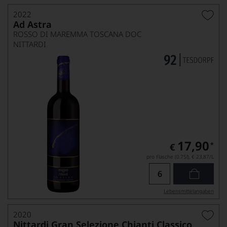
2022
Ad Astra
ROSSO DI MAREMMA TOSCANA DOC
NITTARDI
17,90
*
€
pro Flasche (0.75l),
€ 23,87
/L
Lebensmittel­angaben
2020
Nittardi Gran Selezione Chianti Classico