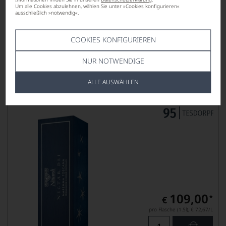
€
Um alle Cookies abzulehnen, wählen Sie unter »Cookies konfigurieren«
pro Flasche (0.75l),
€ 70,53
/L
ausschließlich »notwendig«.
COOKIES KONFIGURIEREN
Lebensmittel­angaben
NUR NOTWENDIGE
2019
Nectar Dei
ALLE AUSWÄHLEN
ROSSO DI MAREMMA DOC, MAGNUM
NITTARDI
109,00
*
€
pro Flasche (1.5l),
€ 72,67
/L