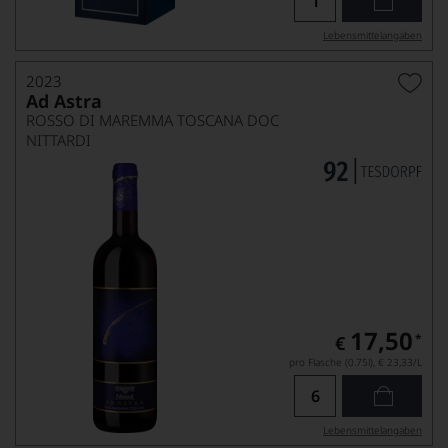
Lebensmittel­angaben
2023
Ad Astra
ROSSO DI MAREMMA TOSCANA DOC
NITTARDI
17,50
*
€
pro Flasche (0.75l),
€ 23,33
/L
Lebensmittel­angaben