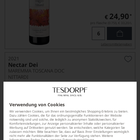
24,90
*
€
pro Flasche (0.75l),
€ 33,20
/L
Lebensmittel­angaben
2021
Nectar Dei
MAREMMA TOSCANA DOC
NITTARDI
Verwendung von Cookies
Wir verwenden Cookies, um Ihnen ein bestmögliches Shopping-Erlebnis zu bieten.
Dazu zählen Cookies, die für das ordnungsgemäße Funktionieren der Website
notwendig sind und solche, die lediglich zu anonymen Statistikzwecken, für
Komforteinstellungen, zur Anzeige personalisierter Inhalte oder personalisierter
Werbung auf Drittseiten genutzt werden. Sie entscheiden, welche Kategorien Sie
zulassen möchten. Bitte beachten Sie, dass auf Basis Ihrer Einstellungen womöglich
nicht mehr alle Funktionalitäten der Seite zur Verfügung stehen. Weitere
52,90
*
Informationen finden Sie in unseren
Datenschutzerklärung
.