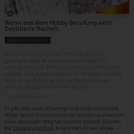
Dieses
Wenn aus dem Hobby Berufung wird:
Bild
Destillerie Rochelt
wurde
mithilfe
von
Eckhard Hillmann
KI
verändert.
Um zu einem größeren Freundeskreis zu
gelangen, gibt es verschiedene Wege. Ein
Lottogewinn z.B. hilft ungemein. Je höher dieser
ausfällt und je bekannter er im direkten Umfeld
wird, so wird man sich einer Vielzahl neuer
»Freunde« kaum erwehren können.
Veröffentlicht am 29. Januar 2018
Es gibt aber auch schwierige und anspruchsvollere
Wege, seinen Freundeskreis beträchtlich zu erweitern.
Einen derartigen Weg hat Günther Rochelt, Gründer
der
Destillerie Rochelt
, beschritten. Er war Hobby-