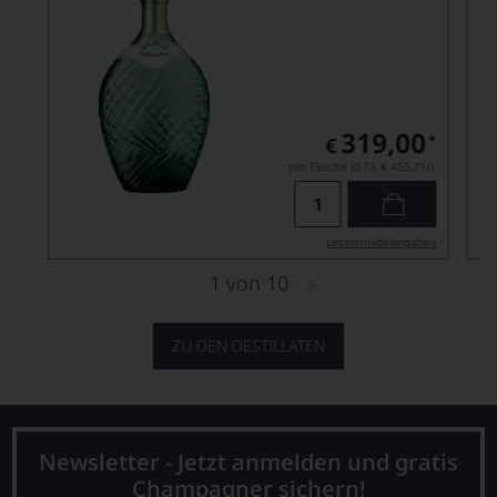
319,00
*
€
pro Flasche (0.7l),
€ 455,71
/L
Lebensmittel­angaben
1
von
10
ZU DEN DESTILLATEN
Newsletter - Jetzt anmelden und gratis
Champagner sichern!