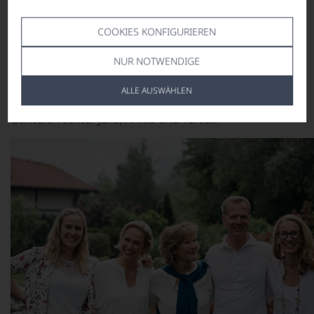
jedoch groß. So wird für viele vermutlich nur die
originelle grüne Flasche in Erinnerung bleiben, deren
Inhalt so ein betörendes Parfum entlässt.
COOKIES KONFIGURIEREN
Schwiegersohn
Alexander Rainer
ist seit 2003 im
NUR NOTWENDIGE
Familienbetrieb tätig und lernte die Kunst des
Brennens an Günters Seite.
Nun leitet er das
ALLE AUSWÄHLEN
Unternehmen, tatkräftig zur Seite stehen ihm dabei
Günters Töchter Julia, Annia und Teresa.