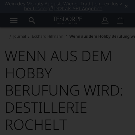
Wein des Monats August: Wiener Tradition - exklusiv
bei Tesdorpf! Jetzt als 5+1 Angebot!
Journal
Eckhard Hillmann
Wenn aus dem Hobby Berufung wird
WENN AUS DEM
HOBBY
BERUFUNG WIRD:
DESTILLERIE
ROCHELT