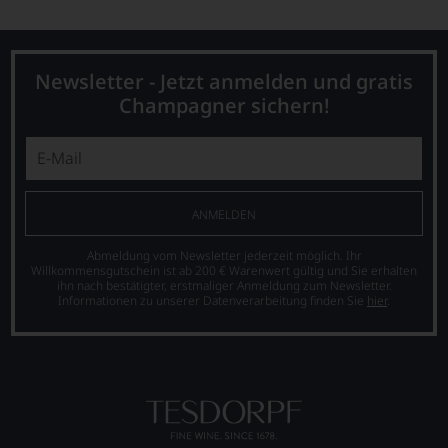
Newsletter - Jetzt anmelden und gratis
Champagner sichern!
ANMELDEN
Abmeldung vom Newsletter jederzeit möglich. Ihr
Willkommensgutschein ist ab 200 € Warenwert gültig und Sie erhalten
ihn nach bestätigter, erstmaliger Anmeldung zum Newsletter.
Informationen zu unserer Datenverarbeitung finden Sie
hier
.