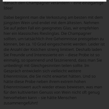
danach den Champagner verändern – eine einzigartige
Idee!
Dabei beginnt man die Verkostung am besten mit dem
jüngsten Wein und endet mit dem ältesten. Nehmen
Sie auf jeden Fall ein geeignetes Glas, wir empfehlen
hier ein klassisches Rieslinglas. Die Champagner
sollten, um tatsächlich ihre Geheimnisse preisgeben zu
können, bei ca. 10 Grad eingeschenkt werden. Leider ist
die Anzahl der Kistchen streng limitiert. Deshalb laden
Sie Freunde und Interessierte ein – diese Probe ist so
einmalig, so spannend und faszinierend, dass man Sie
unbedingt mit Gleichgesinnten teilen sollte. Im
Gespräch entwickeln sich vielleicht weitere
Erkenntnisse, die Sie nicht erwartet hätten. Und so
hätte diese Probe neben ihrem extrem hohen
Erkenntniswert auch wieder etwas bewiesen, was man
für den kultivierten Genuss von Wein nicht oft genug
hervorheben kann – sie hätte Menschen
zusammengeführt!