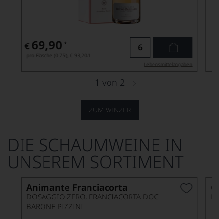
69,90
*
€
pro Flasche (0.75l),
€ 93,20
/L
Lebensmittel­angaben
1
von
2
ZUM WINZER
DIE SCHAUMWEINE IN
UNSEREM SORTIMENT
Animante Franciacorta
C
DOSAGGIO ZERO, FRANCIACORTA DOC
B
BARONE PIZZINI