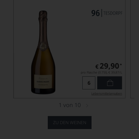
29,90
*
€
pro Flasche (0.75l),
€ 39,87
/L
Lebensmittel­angaben
1
von
10
ZU DEN WEINEN