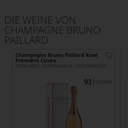
DIE WEINE VON
CHAMPAGNE BRUNO
PAILLARD
Champagne Bruno Paillard Rosé
2
Première Cuvée
C
P
EXTRA BRUT, CHAMPAGNE AC, GESCHENKETUI
E