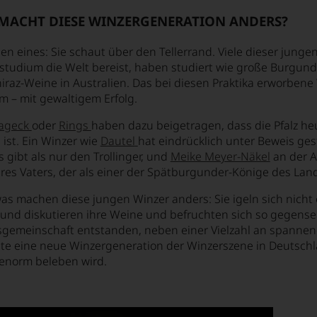
MACHT DIESE WINZERGENERATION ANDERS?
gen eines: Sie schaut über den Tellerrand. Viele dieser ju
studium die Welt bereist, haben studiert wie große Burgun
iraz-Weine in Australien. Das bei diesen Praktika erworben
m – mit gewaltigem Erfolg.
ageck
oder
Rings
haben dazu beigetragen, dass die Pfalz 
ist. Ein Winzer wie
Dautel
hat eindrücklich unter Beweis ges
 gibt als nur den
Trollinger, und
Meike Meyer-Näkel
an der A
res Vaters, der als einer der Spätburgunder-Könige des Land
s machen diese jungen Winzer anders: Sie igeln sich nicht ei
 und diskutieren ihre Weine und befruchten sich so gegensei
gemeinschaft entstanden, neben einer Vielzahl an spanne
lite eine neue Winzergeneration der Winzerszene in Deutsch
 enorm beleben wird.