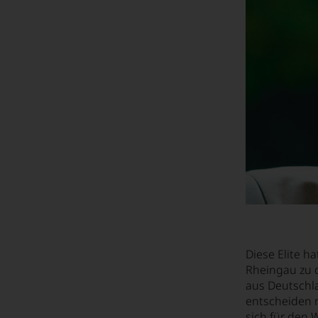
Diese Elite h
Rheingau zu d
aus Deutschla
entscheiden m
sich für den 