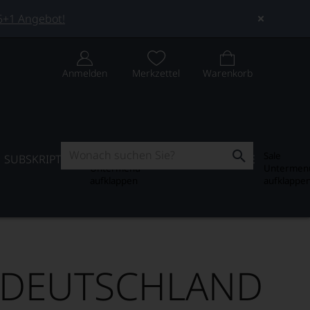
 5+1 Angebot!
Anmelden
Merkzettel
Warenkorb
Subskription
Sale
SUBSKRIPTION
WEIN-JOURNAL
SALE
Untermenü
Untermen
aufklappen
aufklappe
N DEUTSCHLAND