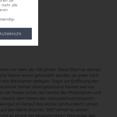
rien Sie
t mehr alle
seren
twendig«.
 AUSWÄHLEN
hon vor mehr als 100 Jahren. Diese Elite hat damals
sche Weine teurer gehandelt wurden als jeder noch
d alte Weinkarten belegen. Sogar zur Eröffnung des
klusivität stehen alteingesessene Namen wie von
n der Ruwer schon die Familie des Philosophen und
 bereits dem Verein der »
Naturweinversteigerer
«
ingut im Verlauf des letzten Jahrhunderts seinen
auf den Markt brachte. 2007 erhielt es seinen
ning zu einem der bedeutendsten Weingüter des