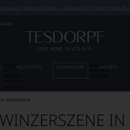
 August: Wiener Tradition - exklusiv bei Tesdorpf! Jetzt als
 werben
Länder
Inspiration
N
NEUHEITEN
IKONEN
INSPIRATION
&
Untermenü
Regionen
aufklappen
Untermenü
aufklappen
 in Deutschland
 WINZERSZENE I