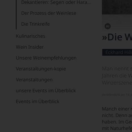
Dekantieren: Segen oder Harakiri?
Der Prozess der Weinlese
Die Trinkreife
Dieses
»Die W
Eckhard Hillmann
Kulinarisches
Bild
wurde
Ein 100-Punkte Dinner
Wein Insider
mithilfe
von
Eckhard Hil
Erstwein, Zweitwein oder Drittwein?
KI
Unsere Weinempfehlungen
verändert.
Flaschenformate und ihre Namen
Man nennt si
Veranstaltungen-kopie
Jahren die 
Geschichten über Etiketten: Château Mouton Rothschild
Veranstaltungen
Winzerszene
Geschichten über Etiketten: Maximin Grünhaus
unsere Events im Überblick
Veröffentlicht am 18. 
Geschichten über Etiketten: Nittardi
Events im Überblick
Manch einer n
Ghost Corner Winery
nicht. Denn a
haben. Im Geg
Great Rothschild Experience
mit Naturhefe