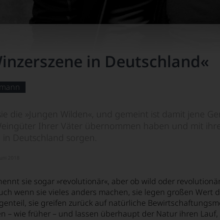
inzerszene in Deutschland«
lmann
e die »Jungen Wilden«, und gemeint ist damit jene Gen
Weingüter Ihrer Väter übernommen haben und mit ihrem
 in Deutschland sorgen.
Juni 2018
ennt sie sogar »revolutionär«, aber ob wild oder revolutionär
uch wenn sie vieles anders machen, sie legen großen Wert 
enteil, sie greifen zurück auf natürliche Bewirtschaftungs
n – wie früher – und lassen überhaupt der Natur ihren Lauf,