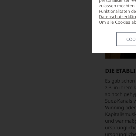
personalisierter W
zulassen möchten. 
Funktionalitäten d
Datenschutzerklär
Um alle Cookies ab
COO
DIE ETABL
Es gab schon 
z.B. in ihrem
so hoch gehyp
Suez-Kanals 
Winning oder
Kapitalismusk
und war maßge
ursprünglich
ursprünglich