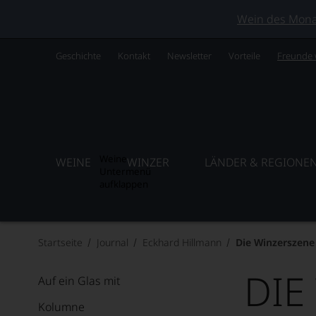
Wein des Monats
Geschichte
Kontakt
Newsletter
Vorteile
Freunde
Weine
WEINE
WINZER
LÄNDER & REGIONE
Untermenü
aufklappen
Startseite
Journal
Eckhard Hillmann
Die Winzerszene
DIE
Auf ein Glas mit
Kolumne