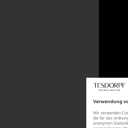
Was genau ist Subskription?
Wein & Speisen - Food Pairing mal anders
Wein im Restaurant - Teil 1
Wein im Restaurant - Teil 2
Weinbau und Klimawandel
Welches Glas für welchen Wein - wie viele Gläser braucht der Mensch?
Wenn aus dem Hobby Berufung wird: Destillerie Rochelt
Wie wichtig ist die Wahl des richtigen Korkenziehers?
Wo ist das Mousseux geblieben?
Verwendung vo
Zum Weinkenner in 30 Sekunden!
Wir verwenden Cook
die für das ordnun
anonymen Statistik