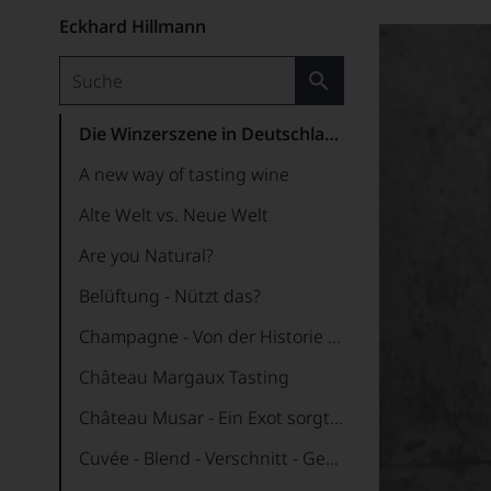
Eckhard Hillmann
Die Winzerszene in Deutschland
A new way of tasting wine
Alte Welt vs. Neue Welt
Are you Natural?
Belüftung - Nützt das?
Champagne - Von der Historie bis zur Gegenwart
Château Margaux Tasting
Château Musar - Ein Exot sorgt für Furore
Cuvée - Blend - Verschnitt - Gepanscht?