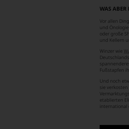
Herstellungsprozess von Weißwein
WAS ABER 
Holz oder nicht Holz
Vor allen Din
In der Kürze liegt die Würze, oder auch nicht?
und Önologie
Liefern Weinkritiker die Bibel?
oder große Sh
und Kellern u
Nittardi und die Kunst
Winzer wie
W
Offener Wein im Restaurant
Deutschlands 
spannenderes
Priorität? - Qualität!
Fußstapfen ih
Rotwein zu Fisch...?
Und noch etwa
Ruby, Tawny oder Vintage? Was ist eigentlich Portwein?
sie verkosten
Vermarktungs
Unterschiede in der Weinherstellung
etablierten E
international
Veganer Wein?
Verbreitete Weinirrtümer
Warum Champagner & Fußball doch grandios zusammenpassen