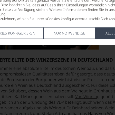
erbung auf Drittseiten genutzt werden. Sie entscheiden, welche Katego
Bitte beachten Sie, dass auf Basis Ihrer Einstellungen womöglich nich
er Seite zur Verfügung stehen. Weitere Informationen finden Sie in un
ung
.
zulehnen, wählen Sie unter »Cookies konfigurieren« ausschließlich »no
KIES KONFIGURIEREN
NUR NOTWENDIGE
ALLE
IERTE ELITE DER WINZERSZENE IN DEUTSCHLAND
immer eine absolute Elite im deutschen Weinbau, und das sc
 kompromisslosen Qualitätsstreben dafür gesorgt, dass deut
te Bordeaux oder Burgunder, wie historische Preislisten un
wurde ein Wein aus Deutschland ausgeschenkt. Für diese Ex
 von Schubert, dessen Wein aus dem Weingut in Grünhaus a
ritikers Karl Marx genossen haben soll.
Von Winning
gehörte
blich an der Gründung des VDP beteiligt, auch wenn das We
en Namen aufgab und als
Weingut Dr. Deinhard
seinen Wein 
en Namen zurück und Stefan Attmann hat das Haus von Win