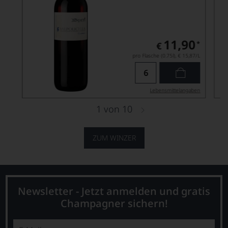
11,90
*
€
pro Flasche (0.75l),
€ 15,87
/L
Lebensmittel­angaben
1
von
10
ZUM WINZER
Newsletter - Jetzt anmelden und gratis
Champagner sichern!