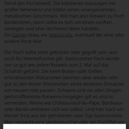
Feind des Fischeiweiß. Die kollidieren sozusagen mit
großer Vehemenz und bilden einen unangenehmen,
metallischen Geschmack. Will man also Rotwein zu Fisch
kombinieren, dann sollte es sich um einen sanften,
samtigen und eher leichteren Wein handeln.
Ein
Gamay
etwa, ein
Valpolicella
, eventuell der eine oder
andere Pinot Noir.
Der Fisch sollte stets gebraten oder gegrillt sein, was
auch für Meeresfrüchte gilt. Gedünsteter Fisch würde
von so gut wie jedem Rotwein zum 2. Mal auf das
Schafott geführt. Die beim Braten oder Grillen
entstehenden Röstaromen könnten aber wieder sehr
gut zu den feinen Röstaromen eines dezenten Einsatzes
von neuem Holz passen. Schwere und vor allen Dingen
gerbstoffbetonte Rotweine hingegen gilt es also zu
vermeiden, Weine wie Châteauneuf-du-Pape, Bordeaux
oder Barolo verbieten sich von selbst. Und hier noch ein
kleiner Trick aus der gehobenen oder Top-Gastronomie:
Man verpacke eine Jakobsmuschel oder ein Fischfilet vor
dem Braten in einen mild würzigen Speck oder