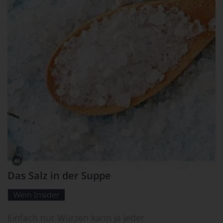
Dieses
Das Salz in der Suppe
Bild
wurde
mithilfe
Wein Insider
von
KI
verändert.
Einfach nur Würzen kann ja jeder