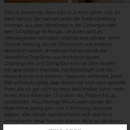
Salz ist derzeit hip. Aber Salz ist ja nicht gleich Salz. Es
kann tief aus den Salinen unter der Stadt Lüneburg
kommen, aus dem Mittelmeer in der Camargue oder
dem Salzgebirge im Punjab. Letzteres wird als
»Himalayasalz« vertrieben und hat eine schöne, leicht
rötliche Färbung, die von Eisenionen und anderen
Mineralien kommt. In meinem Fall würze ich die
abendliche Pilzpfanne aus frischen braunen
Champignons und Steinpilzen kurz vor dem Verzehr
mit
spanischem Meersalz, handgeschöpft und mit
etwas Brandy
und weiteren Gewürzen verfeinert. Jedes
Salz schmeckt salzig, aber dieses hat noch eine spezielle
Note, die ich gar nicht so recht beschreiben kann. Herb
lecker, ohne dabei den Charakter des Pilzgerichts zu
verfälschen. Allzu blumige Mischungen lassen die
eigentliche Speise gern mal in Richtung Obstsalat
kippen, aber dieses Salz erschleicht sich eher eine
interessante, neue Nuance. Klasse. Nicht zu viel davon,
dann wird aus dem nicht raffinierten Gewürz eine